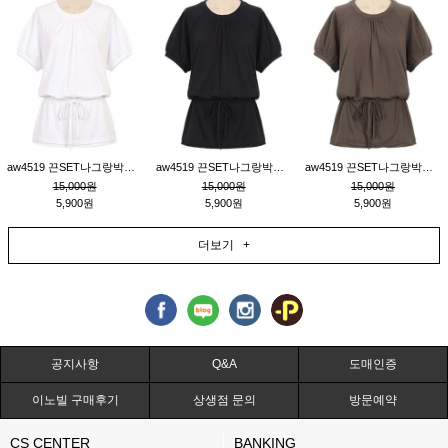
aw4519 끈SET나그랑박시티_크림
aw4519 끈SET나그랑박시티_블랙
aw4519 끈SET나그랑박시티_브라운
15,000원
15,000원
15,000원
5,900원
5,900원
5,900원
더보기 +
공지사항
Q&A
도매인증
이노빌 구매후기
상생점 문의
방문예약
CS CENTER
BANKING