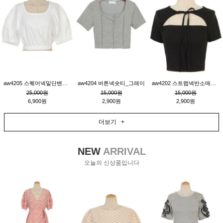
aw4205 스퀘어넥밑단밴딩숏블라우스_크림
aw4204 버튼넥숏티_그레이
aw4202 스트랩넥반소매숏티_블랙
25,000원
15,000원
15,000원
6,900원
2,900원
2,900원
더보기 +
NEW
ARRIVAL
오늘의 신상품입니다