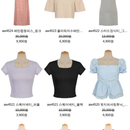
aw4524 패턴랩원피스_핑크
aw4523 플라워자수패턴튜닉_베이지
aw4522 스터드장식티_그레이
30,000원
20,000원
13,000원
9,900원
6,900원
4,900원
aw4521 스퀘어넥티_퍼플
aw4521 스퀘어넥티_블랙
aw4520 뒷지퍼셔링튜닉_블루
10,000원
10,000원
20,000원
3,900원
3,900원
6,900원