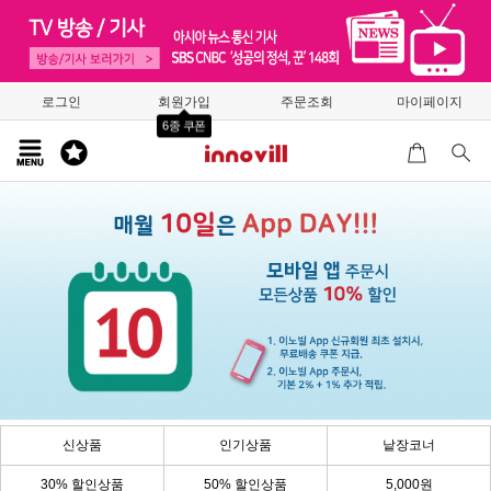
로그인
회원가입
주문조회
마이페이지
6종 쿠폰
신상품
인기상품
낱장코너
30% 할인상품
50% 할인상품
5,000원