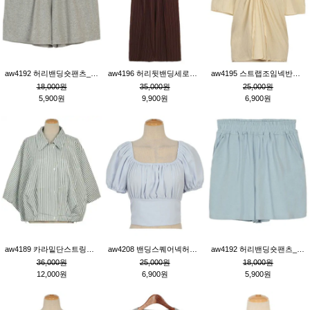
aw4192 허리밴딩숏팬츠_그레이
aw4196 허리뒷밴딩세로줄핀턱와이드팬츠_브라운
aw4195 스트랩조임넥반소매블라우스_연베이지
18,000원
35,000원
25,000원
5,900원
9,900원
6,900원
aw4189 카라밑단스트링세로줄오버핏블라우스_크림
aw4208 밴딩스퀘어넥허리뒷트임블라우스_블루
aw4192 허리밴딩숏팬츠_블루
36,000원
25,000원
18,000원
12,000원
6,900원
5,900원