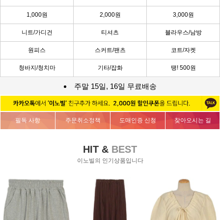
1,000원
2,000원
3,000원
니트/가디건
티셔츠
블라우스/남방
원피스
스커트/팬츠
코트/자켓
청바지/청치마
기타/잡화
땡! 500원
주말 15일, 16일 무료배송
필독 사항
주문취소정책
도매인증 신청
찾아오시는 길
HIT &
BEST
이노빌의 인기상품입니다