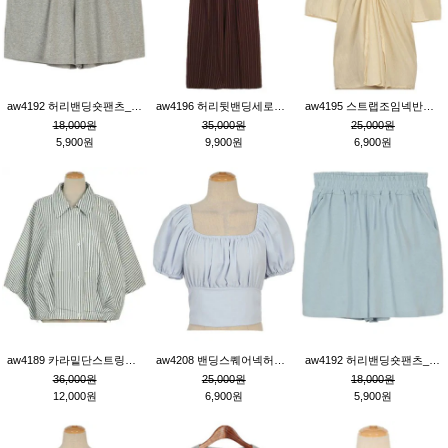
aw4192 허리밴딩숏팬츠_그레이
aw4196 허리뒷밴딩세로줄핀턱와이드팬츠_브라운
aw4195 스트랩조임넥반소매블라우스_연베이지
18,000원
35,000원
25,000원
5,900원
9,900원
6,900원
aw4189 카라밑단스트링세로줄오버핏블라우스_크림
aw4208 밴딩스퀘어넥허리뒷트임블라우스_블루
aw4192 허리밴딩숏팬츠_블루
36,000원
25,000원
18,000원
12,000원
6,900원
5,900원