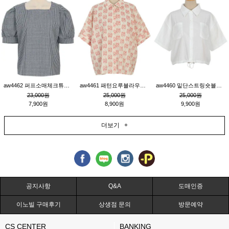
aw4462 퍼프소매체크튜닉_네이비
aw4461 패턴요루블라우스_연베이지
aw4460 밑단스트링숏블라우스_크림
23,000원
25,000원
25,000원
7,900원
8,900원
9,900원
더보기 +
공지사항
Q&A
도매인증
이노빌 구매후기
상생점 문의
방문예약
CS CENTER
BANKING