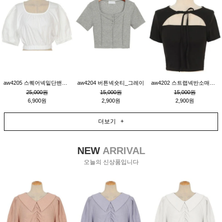
aw4205 스퀘어넥밑단밴딩숏블라우스_크림
aw4204 버튼넥숏티_그레이
aw4202 스트랩넥반소매숏티_블랙
25,000원
15,000원
15,000원
6,900원
2,900원
2,900원
더보기 +
NEW
ARRIVAL
오늘의 신상품입니다