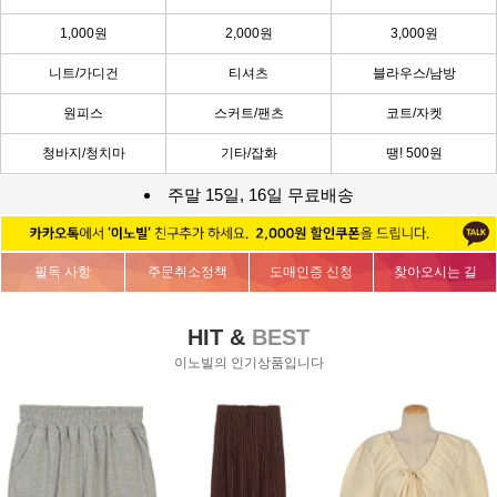
1,000원
2,000원
3,000원
니트/가디건
티셔츠
블라우스/남방
원피스
스커트/팬츠
코트/자켓
청바지/청치마
기타/잡화
땡! 500원
주말 15일, 16일 무료배송
필독 사항
주문취소정책
도매인증 신청
찾아오시는 길
HIT &
BEST
이노빌의 인기상품입니다