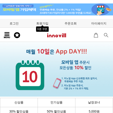
로그인
회원가입
주문조회
마이페이지
6종 쿠폰
신상품
인기상품
낱장코너
30% 할인상품
50% 할인상품
5,000원