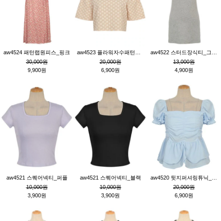
aw4524 패턴랩원피스_핑크
aw4523 플라워자수패턴튜닉_베이지
aw4522 스터드장식티_그레이
30,000원
20,000원
13,000원
9,900원
6,900원
4,900원
aw4521 스퀘어넥티_퍼플
aw4521 스퀘어넥티_블랙
aw4520 뒷지퍼셔링튜닉_블루
10,000원
10,000원
20,000원
3,900원
3,900원
6,900원