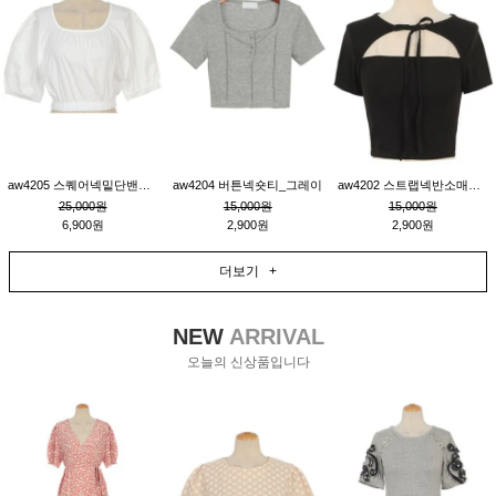
aw4205 스퀘어넥밑단밴딩숏블라우스_크림
aw4204 버튼넥숏티_그레이
aw4202 스트랩넥반소매숏티_블랙
25,000원
15,000원
15,000원
6,900원
2,900원
2,900원
더보기 +
NEW
ARRIVAL
오늘의 신상품입니다