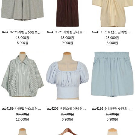
aw4192 허리밴딩숏팬츠_그레이
aw4196 허리뒷밴딩세로줄핀턱와이드팬츠_브라운
aw4195 스트랩조임넥반소매블라우스_연베이지
18,000원
35,000원
25,000원
5,900원
9,900원
6,900원
aw4189 카라밑단스트링세로줄오버핏블라우스_크림
aw4208 밴딩스퀘어넥허리뒷트임블라우스_블루
aw4192 허리밴딩숏팬츠_블루
36,000원
25,000원
18,000원
12,000원
6,900원
5,900원