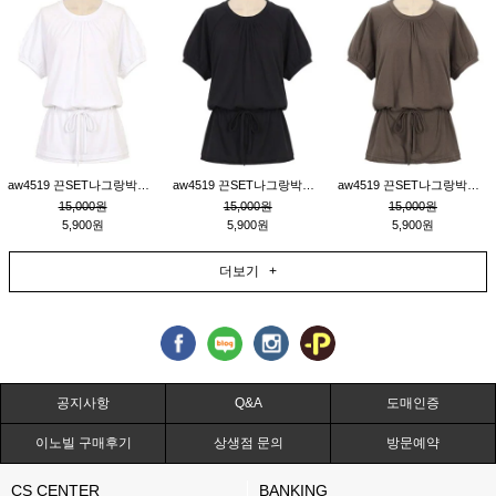
aw4519 끈SET나그랑박시티_크림
aw4519 끈SET나그랑박시티_블랙
aw4519 끈SET나그랑박시티_브라운
15,000원
15,000원
15,000원
5,900원
5,900원
5,900원
더보기 +
공지사항
Q&A
도매인증
이노빌 구매후기
상생점 문의
방문예약
CS CENTER
BANKING