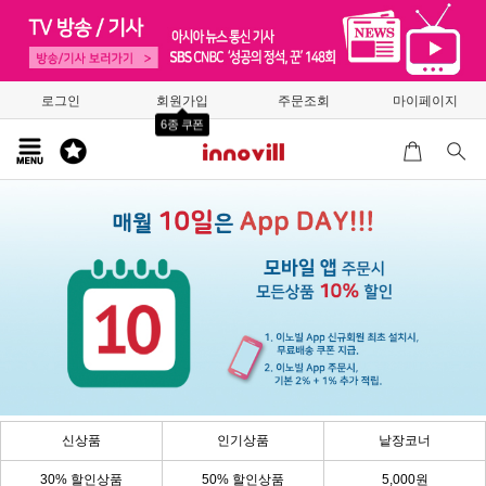
로그인
회원가입
주문조회
마이페이지
6종 쿠폰
신상품
인기상품
낱장코너
30% 할인상품
50% 할인상품
5,000원