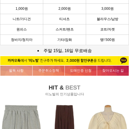
1,000원
2,000원
3,000원
니트/가디건
티셔츠
블라우스/남방
원피스
스커트/팬츠
코트/자켓
청바지/청치마
기타/잡화
땡! 500원
주말 15일, 16일 무료배송
필독 사항
주문취소정책
도매인증 신청
찾아오시는 길
HIT &
BEST
이노빌의 인기상품입니다