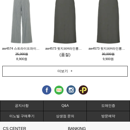
aw4574 스트라이프와이드팬츠_챠콜M
aw4573 뒷지퍼H라인롱스커트_연고동M
aw4573 뒷지퍼H라인롱스커트_연고동S
25,000원
(품절)
30,000원
8,900원
9,900원
더보기 +
공지사항
Q&A
도매인증
이노빌 구매후기
상생점 문의
방문예약
CS CENTER
BANKING