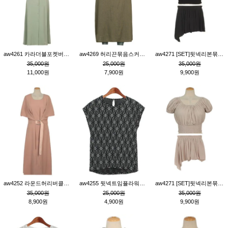
aw4261 카라더블포켓버튼원피스_카키
aw4269 허리끈묶음스커트_카키
aw4271 [SET]뒷넥리본묶음부분밴딩숏블라우스&허리밴딩스커트팬츠_블랙
35,000원
25,000원
35,000원
11,000원
7,900원
9,900원
aw4252 라운드허리버클원피스_핑크
aw4255 뒷넥트임플라워패턴티_블랙
aw4271 [SET]뒷넥리본묶음부분밴딩숏블라우스&허리밴딩스커트팬츠_베이지
35,000원
25,000원
35,000원
8,900원
4,900원
9,900원