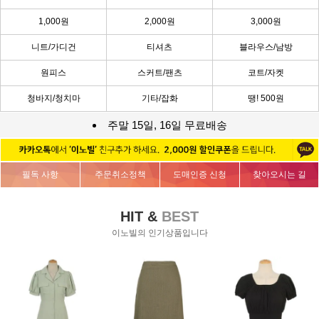
1,000원
2,000원
3,000원
니트/가디건
티셔츠
블라우스/남방
원피스
스커트/팬츠
코트/자켓
청바지/청치마
기타/잡화
땡! 500원
주말 15일, 16일 무료배송
필독 사항
주문취소정책
도매인증 신청
찾아오시는 길
HIT &
BEST
이노빌의 인기상품입니다