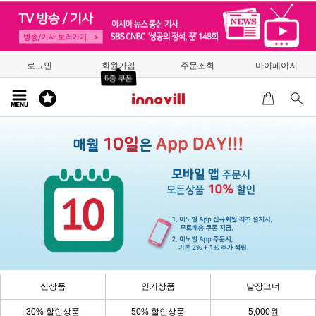
로그인
회원가입
주문조회
마이페이지
6종 쿠폰
신상품
인기상품
낱장코너
30% 할인상품
50% 할인상품
5,000원