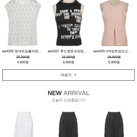
aw4255 뒷넥트임플라워패턴티_크림
aw4267 후드영문프린팅민소매티_블랙
aw4265 V넥앞트임민소매티블라우스_핑크
25,000원
15,000원
18,000원
4,900원
3,900원
5,900원
더보기 +
NEW
ARRIVAL
오늘의 신상품입니다