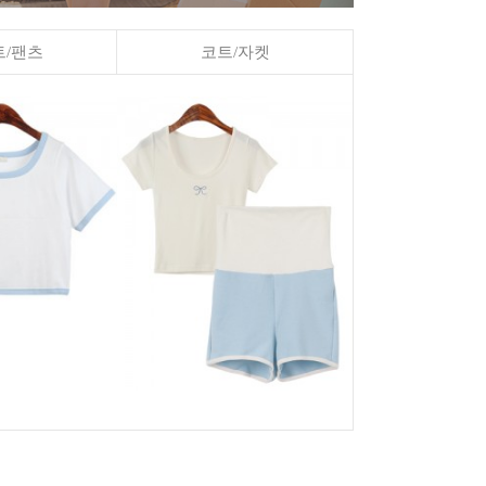
/팬츠
코트/자켓