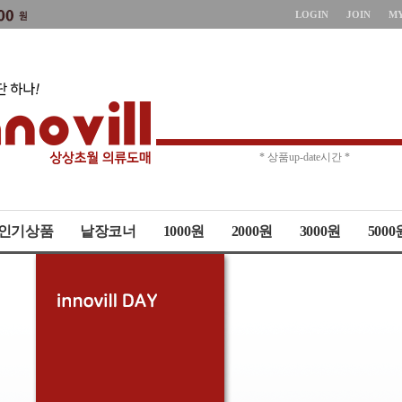
LOGIN
JOIN
M
* 주문취소 제한 *
* 상품up-date시간 *
인기상품
낱장코너
1000원
2000원
3000원
5000