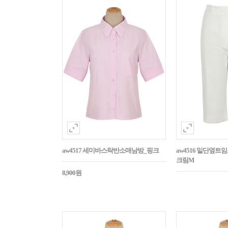
aw4517 세미바스락반소매남방_핑크
aw4516 밑단옆트
크림M
8,900원