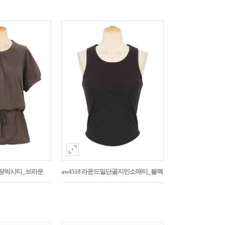
나그랑박시티_브라운
aw4518 라운드밑단골지민소매티_블랙