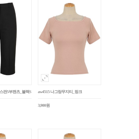
임스판5부팬츠_블랙S
aw4515 나그랑무지티_핑크
3,900원