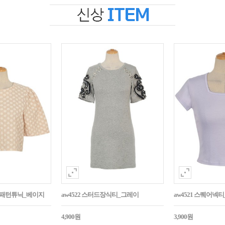
자수패턴튜닉_베이지
aw4522 스터드장식티_그레이
aw4521 스퀘어넥
4,900원
3,900원