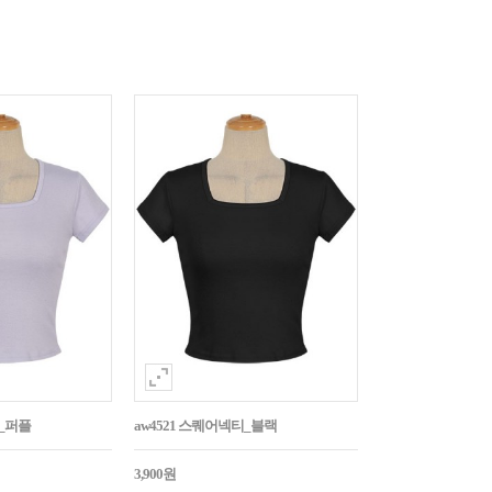
티_퍼플
aw4521 스퀘어넥티_블랙
3,900원