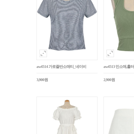
aw4514 가로줄반소매티_네이비
aw4513 민소매,
3,900원
2,900원