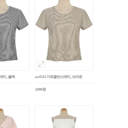
소매티_블랙
aw4514 가로줄반소매티_브라운
3,900원