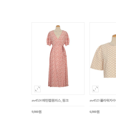
aw4524 패턴랩원피스_핑크
aw4523 플라워
9,900원
6,900원