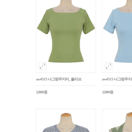
aw4515 나그랑무지티_올리브
aw4515 나그랑무
3,900원
3,900원