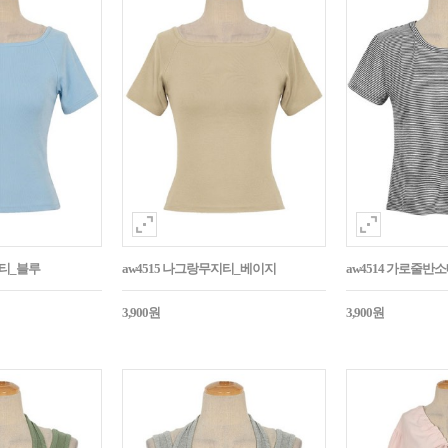
지티_블루
aw4515 나그랑무지티_베이지
aw4514 가로줄반
3,900원
3,900원