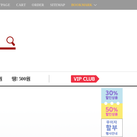
YPAGE
CART
ORDER
SITEMAP
BOOKMARK
원
땡! 500원