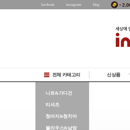
facebook
instagram
blog
전체 카테고리
신상품
-->
니트&가디건
티셔츠
청바지&청치마
블라우스&남방