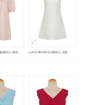
스트링원피스_핑크
aw4511 뒷지퍼나시원피스_크림