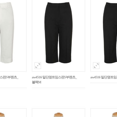
임스판5부팬츠_
aw4516 밑단옆트임스판5부팬츠_
aw4516 밑단옆트
블랙M