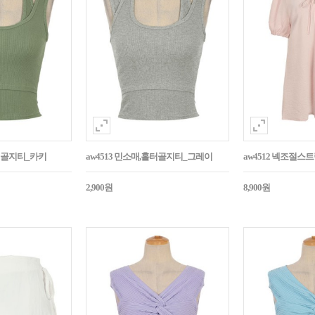
홀터골지티_카키
aw4513 민소매,홀터골지티_그레이
aw4512 넥조절
2,900원
8,900원