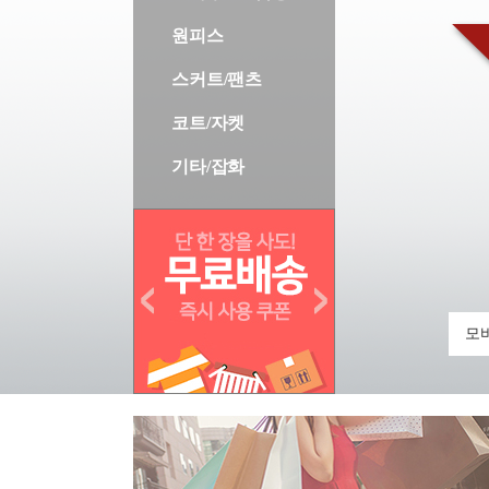
원피스
스커트/팬츠
코트/자켓
기타/잡화
모바