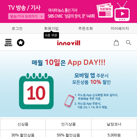
로그인
회원가입
주문조회
마이페이지
6종 쿠폰
신상품
인기상품
낱장코너
30% 할인상품
50% 할인상품
5,000원