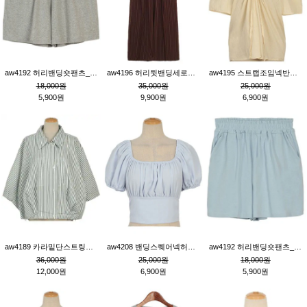
aw4192 허리밴딩숏팬츠_그레이
aw4196 허리뒷밴딩세로줄핀턱와이드팬츠_브라운
aw4195 스트랩조임넥반소매블라우스_연베이지
18,000원
35,000원
25,000원
5,900원
9,900원
6,900원
aw4189 카라밑단스트링세로줄오버핏블라우스_크림
aw4208 밴딩스퀘어넥허리뒷트임블라우스_블루
aw4192 허리밴딩숏팬츠_블루
36,000원
25,000원
18,000원
12,000원
6,900원
5,900원