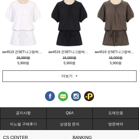
aw4519 끈SET나그랑박시티_크림
aw4519 끈SET나그랑박시티_블랙
aw4519 끈SET나그랑박시티_브라운
15,000원
15,000원
15,000원
5,900원
5,900원
5,900원
더보기 +
공지사항
Q&A
도매인증
이노빌 구매후기
상생점 문의
방문예약
CS CENTER
BANKING