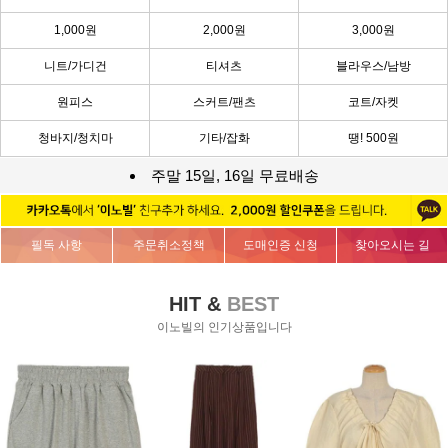
1,000원
2,000원
3,000원
니트/가디건
티셔츠
블라우스/남방
원피스
스커트/팬츠
코트/자켓
청바지/청치마
기타/잡화
땡! 500원
주말 15일, 16일 무료배송
필독 사항
주문취소정책
도매인증 신청
찾아오시는 길
HIT &
BEST
이노빌의 인기상품입니다