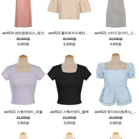
aw4524 패턴랩원피스_핑크
aw4523 플라워자수패턴튜닉_베이지
aw4522 스터드장식티_그레이
30,000원
20,000원
13,000원
9,900원
6,900원
4,900원
aw4521 스퀘어넥티_퍼플
aw4521 스퀘어넥티_블랙
aw4520 뒷지퍼셔링튜닉_블루
10,000원
10,000원
20,000원
3,900원
3,900원
6,900원