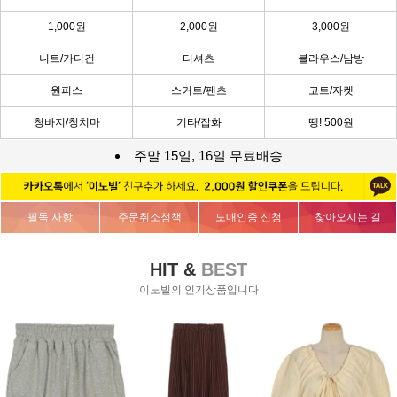
1,000원
2,000원
3,000원
니트/가디건
티셔츠
블라우스/남방
원피스
스커트/팬츠
코트/자켓
청바지/청치마
기타/잡화
땡! 500원
주말 15일, 16일 무료배송
필독 사항
주문취소정책
도매인증 신청
찾아오시는 길
HIT &
BEST
이노빌의 인기상품입니다