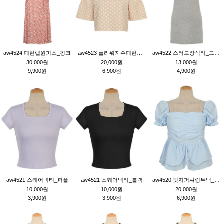
aw4524 패턴랩원피스_핑크
aw4523 플라워자수패턴튜닉_베이지
aw4522 스터드장식티_그레이
30,000원
20,000원
13,000원
9,900원
6,900원
4,900원
aw4521 스퀘어넥티_퍼플
aw4521 스퀘어넥티_블랙
aw4520 뒷지퍼셔링튜닉_블루
10,000원
10,000원
20,000원
3,900원
3,900원
6,900원