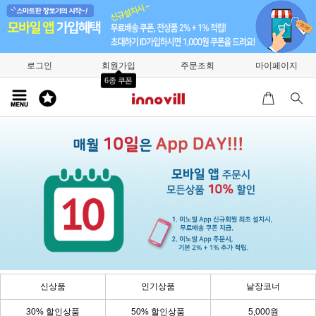
로그인
회원가입
주문조회
마이페이지
6종 쿠폰
신상품
인기상품
낱장코너
30% 할인상품
50% 할인상품
5,000원