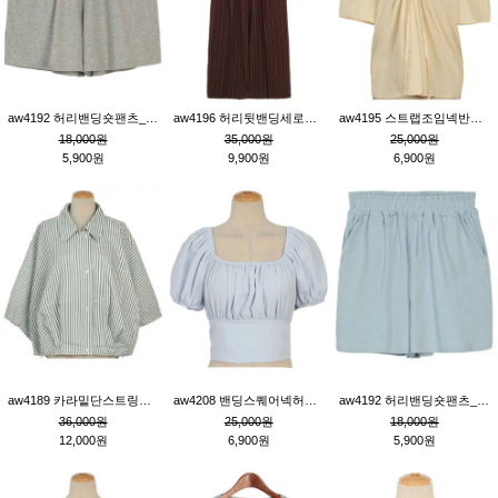
aw4192 허리밴딩숏팬츠_그레이
aw4196 허리뒷밴딩세로줄핀턱와이드팬츠_브라운
aw4195 스트랩조임넥반소매블라우스_연베이지
18,000원
35,000원
25,000원
5,900원
9,900원
6,900원
aw4189 카라밑단스트링세로줄오버핏블라우스_크림
aw4208 밴딩스퀘어넥허리뒷트임블라우스_블루
aw4192 허리밴딩숏팬츠_블루
36,000원
25,000원
18,000원
12,000원
6,900원
5,900원