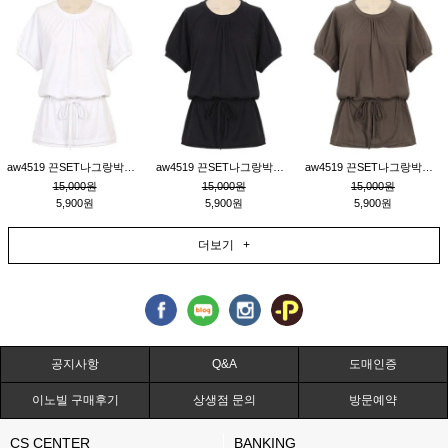
aw4519 끈SET나그랑박시티_크림
aw4519 끈SET나그랑박시티_블랙
aw4519 끈SET나그랑박시티_브라운
15,000원
15,000원
15,000원
5,900원
5,900원
5,900원
더보기 +
공지사항
Q&A
도매인증
이노빌 구매후기
상생점 문의
방문예약
CS CENTER
BANKING