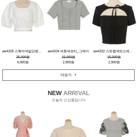
aw4205 스퀘어넥밑단밴딩숏블라우스_크림
aw4204 버튼넥숏티_그레이
aw4202 스트랩넥반소매숏티_블랙
25,000원
15,000원
15,000원
6,900원
2,900원
2,900원
더보기 +
NEW
ARRIVAL
오늘의 신상품입니다