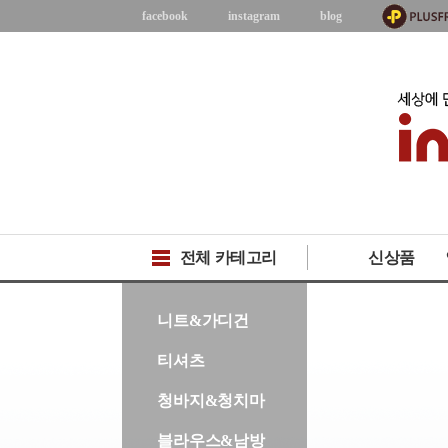
facebook
instagram
blog
전체 카테고리
신상품
-->
니트&가디건
티셔츠
청바지&청치마
블라우스&남방