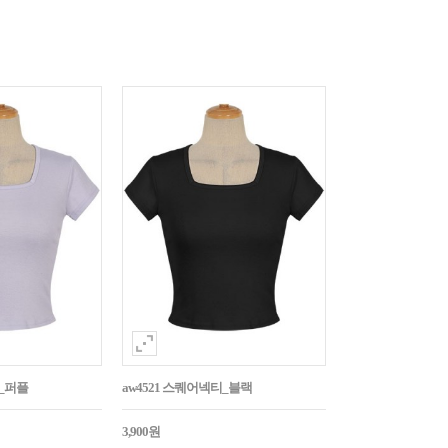
티_퍼플
aw4521 스퀘어넥티_블랙
3,900원