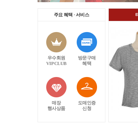
주요 혜택 · 서비스
우수회원
방문구매
VIP CLUB
혜택
매장
도매인증
행사상품
신청