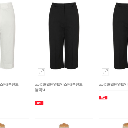
임스판5부팬츠_
aw4516 밑단옆트임스판5부팬츠_
aw4516 밑단옆트
블랙M