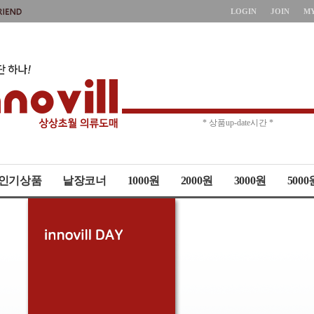
LOGIN
JOIN
M
* 주문취소 제한 *
* 상품up-date시간 *
인기상품
낱장코너
1000원
2000원
3000원
5000