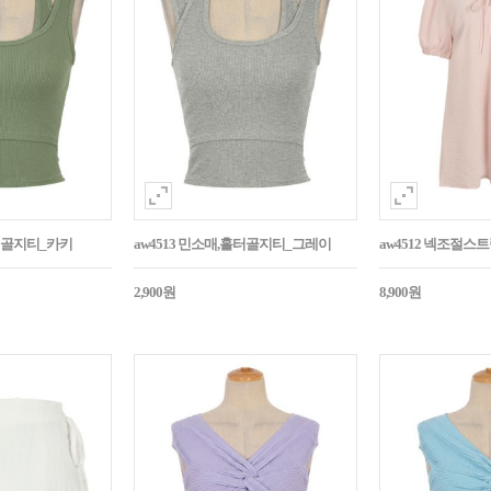
홀터골지티_카키
aw4513 민소매,홀터골지티_그레이
aw4512 넥조절
2,900원
8,900원