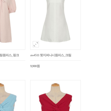
스트링원피스_핑크
aw4511 뒷지퍼나시원피스_크림
9,900원