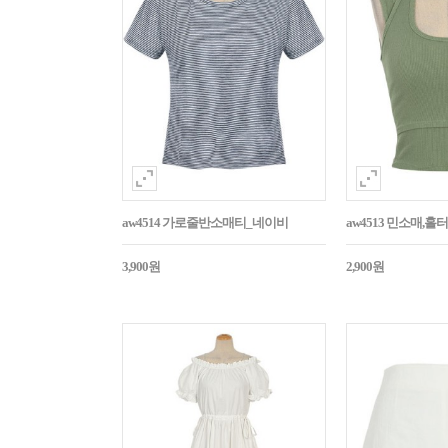
aw4514 가로줄반소매티_네이비
aw4513 민소매,
3,900원
2,900원