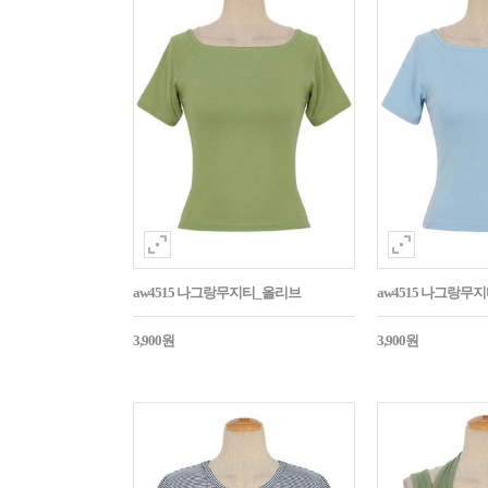
aw4515 나그랑무지티_올리브
aw4515 나그랑무
3,900원
3,900원