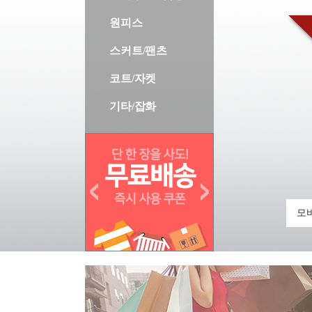
원피스
스커트/팬츠
코트/자켓
기타/잡화
모바