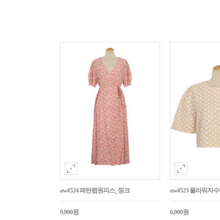
aw4524 패턴랩원피스_핑크
aw4523 플라워
9,900원
6,900원