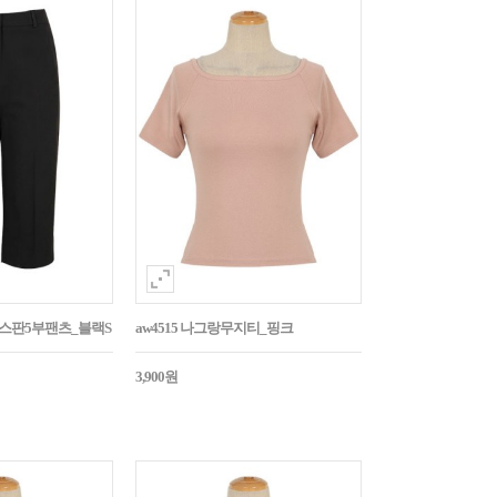
임스판5부팬츠_블랙S
aw4515 나그랑무지티_핑크
3,900원