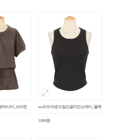
나그랑박시티_브라운
aw4518 라운드밑단골지민소매티_블랙
3,900원