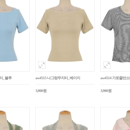
지티_블루
aw4515 나그랑무지티_베이지
aw4514 가로줄반
3,900원
3,900원