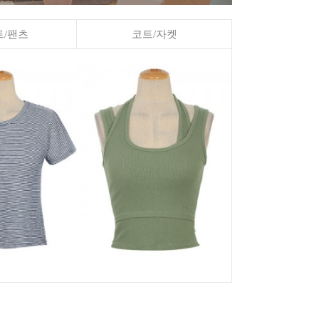
/팬츠
코트/자켓