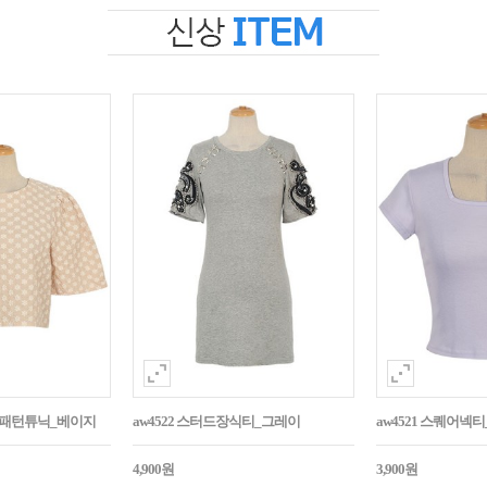
자수패턴튜닉_베이지
aw4522 스터드장식티_그레이
aw4521 스퀘어넥
4,900원
3,900원