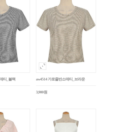
소매티_블랙
aw4514 가로줄반소매티_브라운
3,900원