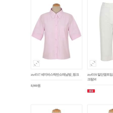
aw4517 세미바스락반소매남방_핑크
aw4516 밑단옆트
크림M
8,900원