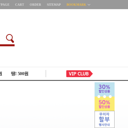
YPAGE
CART
ORDER
SITEMAP
BOOKMARK
원
땡! 500원