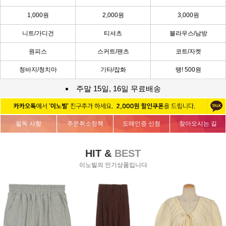
1,000원
2,000원
3,000원
니트/가디건
티셔츠
블라우스/남방
원피스
스커트/팬츠
코트/자켓
청바지/청치마
기타/잡화
땡! 500원
주말 15일, 16일 무료배송
필독 사항
주문취소정책
도매인증 신청
찾아오시는 길
HIT &
BEST
이노빌의 인기상품입니다