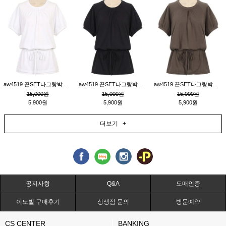
aw4519 끈SET나그랑박시티_크림
aw4519 끈SET나그랑박시티_블랙
aw4519 끈SET나그랑박시티_브라운
15,000원
15,000원
15,000원
5,900원
5,900원
5,900원
더보기 +
공지사항
Q&A
도매인증
이노빌 구매후기
상생점 문의
방문예약
CS CENTER
BANKING