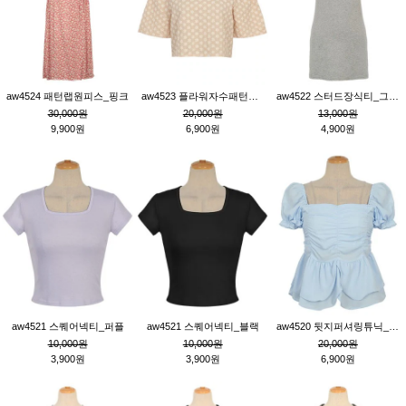
aw4524 패턴랩원피스_핑크
aw4523 플라워자수패턴튜닉_베이지
aw4522 스터드장식티_그레이
30,000원
20,000원
13,000원
9,900원
6,900원
4,900원
aw4521 스퀘어넥티_퍼플
aw4521 스퀘어넥티_블랙
aw4520 뒷지퍼셔링튜닉_블루
10,000원
10,000원
20,000원
3,900원
3,900원
6,900원