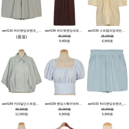
aw4192 허리밴딩숏팬츠_그레이
aw4196 허리뒷밴딩세로줄핀턱와이드팬츠_브라운
aw4195 스트랩조임넥반소매블라우스_연베이지
(품절)
35,000원
25,000원
9,900원
6,900원
aw4189 카라밑단스트링세로줄오버핏블라우스_크림
aw4208 밴딩스퀘어넥허리뒷트임블라우스_블루
aw4192 허리밴딩숏팬츠_블루
36,000원
25,000원
18,000원
12,000원
6,900원
5,900원