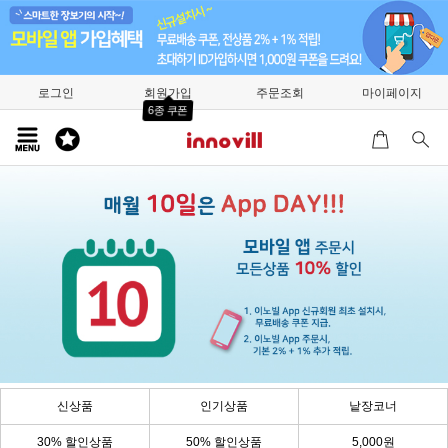
로그인
회원가입
주문조회
마이페이지
6종 쿠폰
신상품
인기상품
낱장코너
30% 할인상품
50% 할인상품
5,000원