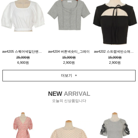
aw4205 스퀘어넥밑단밴딩숏블라우스_크림
aw4204 버튼넥숏티_그레이
aw4202 스트랩넥반소매숏티_블랙
25,000원
15,000원
15,000원
6,900원
2,900원
2,900원
더보기 +
NEW
ARRIVAL
오늘의 신상품입니다