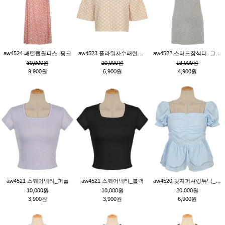
aw4524 패턴랩원피스_핑크
aw4523 플라워자수패턴튜닉_베이지
aw4522 스터드장식티_그레이
30,000원
20,000원
13,000원
9,900원
6,900원
4,900원
aw4521 스퀘어넥티_퍼플
aw4521 스퀘어넥티_블랙
aw4520 뒷지퍼셔링튜닉_블루
10,000원
10,000원
20,000원
3,900원
3,900원
6,900원