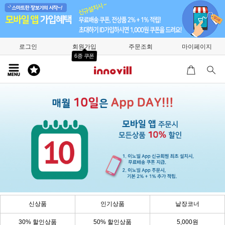
로그인
회원가입
주문조회
마이페이지
6종 쿠폰
신상품
인기상품
낱장코너
30% 할인상품
50% 할인상품
5,000원