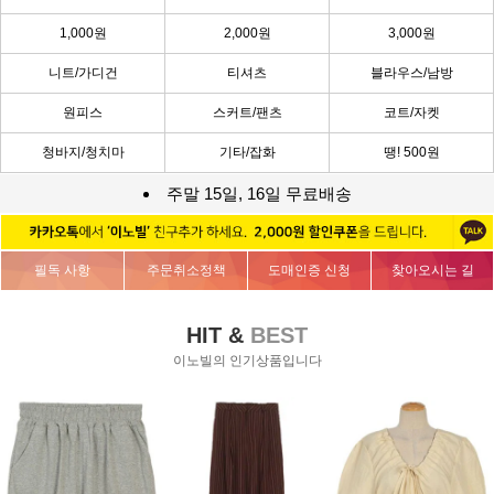
1,000원
2,000원
3,000원
니트/가디건
티셔츠
블라우스/남방
원피스
스커트/팬츠
코트/자켓
청바지/청치마
기타/잡화
땡! 500원
주말 15일, 16일 무료배송
필독 사항
주문취소정책
도매인증 신청
찾아오시는 길
HIT &
BEST
이노빌의 인기상품입니다