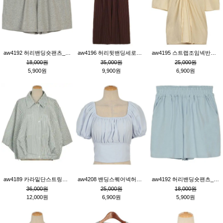
aw4192 허리밴딩숏팬츠_그레이
aw4196 허리뒷밴딩세로줄핀턱와이드팬츠_브라운
aw4195 스트랩조임넥반소매블라우스_연베이지
18,000원
35,000원
25,000원
5,900원
9,900원
6,900원
aw4189 카라밑단스트링세로줄오버핏블라우스_크림
aw4208 밴딩스퀘어넥허리뒷트임블라우스_블루
aw4192 허리밴딩숏팬츠_블루
36,000원
25,000원
18,000원
12,000원
6,900원
5,900원