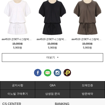
aw4519 끈SET나그랑박시티_크림
aw4519 끈SET나그랑박시티_블랙
aw4519 끈SET나그랑박시티_브라운
15,000원
15,000원
15,000원
5,900원
5,900원
5,900원
더보기 +
공지사항
Q&A
도매인증
이노빌 구매후기
상생점 문의
방문예약
CS CENTER
BANKING