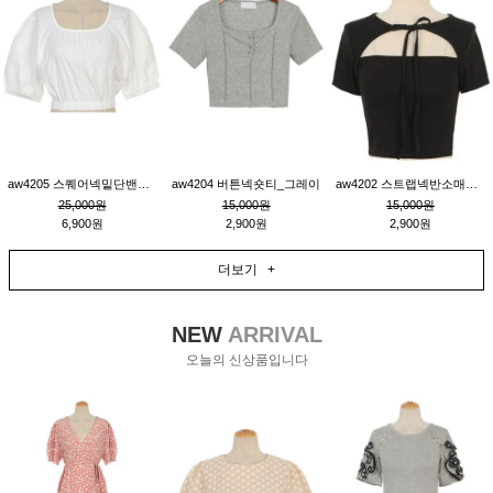
aw4205 스퀘어넥밑단밴딩숏블라우스_크림
aw4204 버튼넥숏티_그레이
aw4202 스트랩넥반소매숏티_블랙
25,000원
15,000원
15,000원
6,900원
2,900원
2,900원
더보기 +
NEW
ARRIVAL
오늘의 신상품입니다