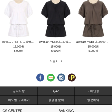
aw4519 끈SET나그랑박시티_크림
aw4519 끈SET나그랑박시티_블랙
aw4519 끈SET나그랑박시티_브라운
15,000원
15,000원
15,000원
5,900원
5,900원
5,900원
더보기 +
공지사항
Q&A
도매인증
이노빌 구매후기
상생점 문의
방문예약
CS CENTER
BANKING