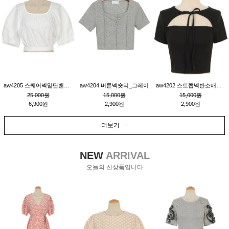
aw4205 스퀘어넥밑단밴딩숏블라우스_크림
aw4204 버튼넥숏티_그레이
aw4202 스트랩넥반소매숏티_블랙
25,000원
15,000원
15,000원
6,900원
2,900원
2,900원
더보기 +
NEW
ARRIVAL
오늘의 신상품입니다