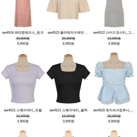
aw4524 패턴랩원피스_핑크
aw4523 플라워자수패턴튜닉_베이지
aw4522 스터드장식티_그레이
30,000원
20,000원
13,000원
9,900원
6,900원
4,900원
aw4521 스퀘어넥티_퍼플
aw4521 스퀘어넥티_블랙
aw4520 뒷지퍼셔링튜닉_블루
10,000원
10,000원
20,000원
3,900원
3,900원
6,900원