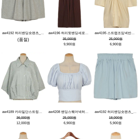
aw4192 허리밴딩숏팬츠_그레이
aw4196 허리뒷밴딩세로줄핀턱와이드팬츠_브라운
aw4195 스트랩조임넥반소매블라우스_연베이지
(품절)
35,000원
25,000원
9,900원
6,900원
aw4189 카라밑단스트링세로줄오버핏블라우스_크림
aw4208 밴딩스퀘어넥허리뒷트임블라우스_블루
aw4192 허리밴딩숏팬츠_블루
36,000원
25,000원
18,000원
12,000원
6,900원
5,900원