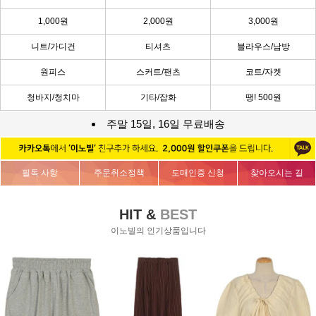
1,000원
2,000원
3,000원
니트/가디건
티셔츠
블라우스/남방
원피스
스커트/팬츠
코트/자켓
청바지/청치마
기타/잡화
땡! 500원
주말 15일, 16일 무료배송
필독 사항
주문취소정책
도매인증 신청
찾아오시는 길
HIT &
BEST
이노빌의 인기상품입니다