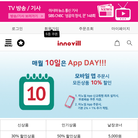
로그인
회원가입
주문조회
마이페이지
6종 쿠폰
신상품
인기상품
낱장코너
30% 할인상품
50% 할인상품
5,000원