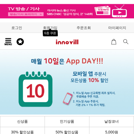
로그인
회원가입
주문조회
마이페이지
6종 쿠폰
신상품
인기상품
낱장코너
30% 할인상품
50% 할인상품
5,000원