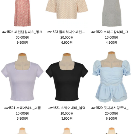
aw4524 패턴랩원피스_핑크
aw4523 플라워자수패턴튜닉_베이지
aw4522 스터드장식티_그레이
30,000원
20,000원
13,000원
9,900원
6,900원
4,900원
aw4521 스퀘어넥티_퍼플
aw4521 스퀘어넥티_블랙
aw4520 뒷지퍼셔링튜닉_블루
10,000원
10,000원
20,000원
3,900원
3,900원
6,900원