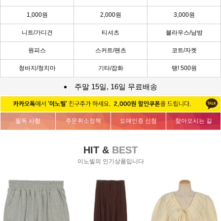
1,000원
2,000원
3,000원
니트/가디건
티셔츠
블라우스/남방
원피스
스커트/팬츠
코트/자켓
청바지/청치마
기타/잡화
땡! 500원
주말 15일, 16일 무료배송
필독 사항
주문취소정책
도매인증 신청
찾아오시는 길
HIT &
BEST
이노빌의 인기상품입니다