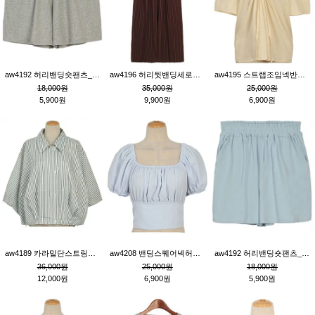
aw4192 허리밴딩숏팬츠_그레이
aw4196 허리뒷밴딩세로줄핀턱와이드팬츠_브라운
aw4195 스트랩조임넥반소매블라우스_연베이지
18,000원
35,000원
25,000원
5,900원
9,900원
6,900원
aw4189 카라밑단스트링세로줄오버핏블라우스_크림
aw4208 밴딩스퀘어넥허리뒷트임블라우스_블루
aw4192 허리밴딩숏팬츠_블루
36,000원
25,000원
18,000원
12,000원
6,900원
5,900원