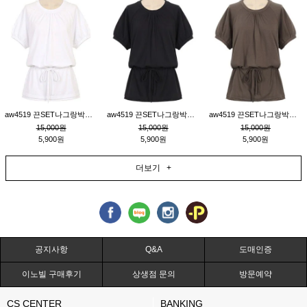
aw4519 끈SET나그랑박시티_크림
aw4519 끈SET나그랑박시티_블랙
aw4519 끈SET나그랑박시티_브라운
15,000원
15,000원
15,000원
5,900원
5,900원
5,900원
더보기 +
공지사항
Q&A
도매인증
이노빌 구매후기
상생점 문의
방문예약
CS CENTER
BANKING