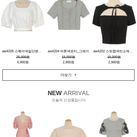
aw4205 스퀘어넥밑단밴딩숏블라우스_크림
aw4204 버튼넥숏티_그레이
aw4202 스트랩넥반소매숏티_블랙
25,000원
15,000원
15,000원
6,900원
2,900원
2,900원
더보기 +
NEW
ARRIVAL
오늘의 신상품입니다