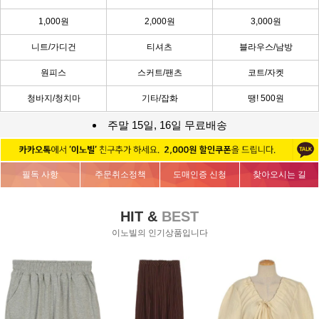
1,000원
2,000원
3,000원
니트/가디건
티셔츠
블라우스/남방
원피스
스커트/팬츠
코트/자켓
청바지/청치마
기타/잡화
땡! 500원
주말 15일, 16일 무료배송
필독 사항
주문취소정책
도매인증 신청
찾아오시는 길
HIT &
BEST
이노빌의 인기상품입니다