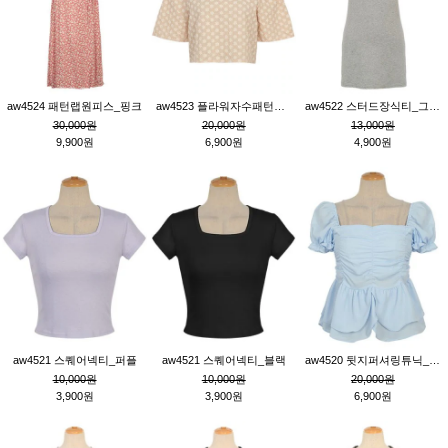
aw4524 패턴랩원피스_핑크
aw4523 플라워자수패턴튜닉_베이지
aw4522 스터드장식티_그레이
30,000원
20,000원
13,000원
9,900원
6,900원
4,900원
aw4521 스퀘어넥티_퍼플
aw4521 스퀘어넥티_블랙
aw4520 뒷지퍼셔링튜닉_블루
10,000원
10,000원
20,000원
3,900원
3,900원
6,900원