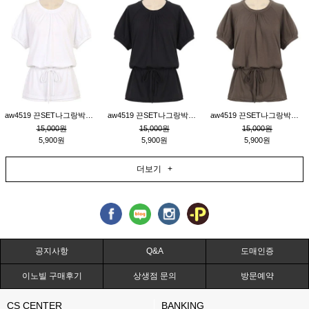
aw4519 끈SET나그랑박시티_크림
aw4519 끈SET나그랑박시티_블랙
aw4519 끈SET나그랑박시티_브라운
15,000원
15,000원
15,000원
5,900원
5,900원
5,900원
더보기 +
공지사항
Q&A
도매인증
이노빌 구매후기
상생점 문의
방문예약
CS CENTER
BANKING