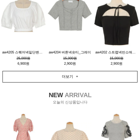
aw4205 스퀘어넥밑단밴딩숏블라우스_크림
aw4204 버튼넥숏티_그레이
aw4202 스트랩넥반소매숏티_블랙
25,000원
15,000원
15,000원
6,900원
2,900원
2,900원
더보기 +
NEW
ARRIVAL
오늘의 신상품입니다