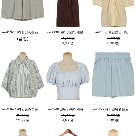
aw4192 허리밴딩숏팬츠_그레이
aw4196 허리뒷밴딩세로줄핀턱와이드팬츠_브라운
aw4195 스트랩조임넥반소매블라우스_연베이지
(품절)
35,000원
25,000원
9,900원
6,900원
aw4189 카라밑단스트링세로줄오버핏블라우스_크림
aw4208 밴딩스퀘어넥허리뒷트임블라우스_블루
aw4192 허리밴딩숏팬츠_블루
36,000원
25,000원
18,000원
12,000원
6,900원
5,900원