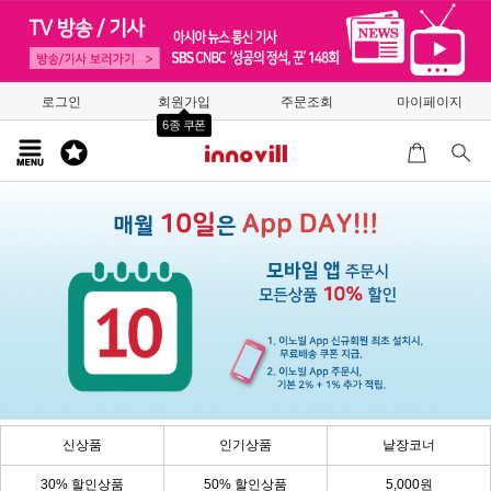
로그인
회원가입
주문조회
마이페이지
6종 쿠폰
신상품
인기상품
낱장코너
30% 할인상품
50% 할인상품
5,000원