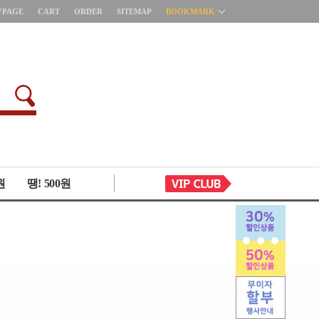
YPAGE
CART
ORDER
SITEMAP
BOOKMARK
원
땡! 500원