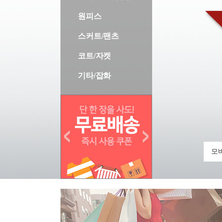
원피스
스커트/팬츠
코트/자켓
기타/잡화
모바