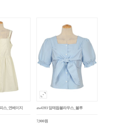
튼원피스_연베이지
aw4393 앞매듭블라우스_블루
7,900원