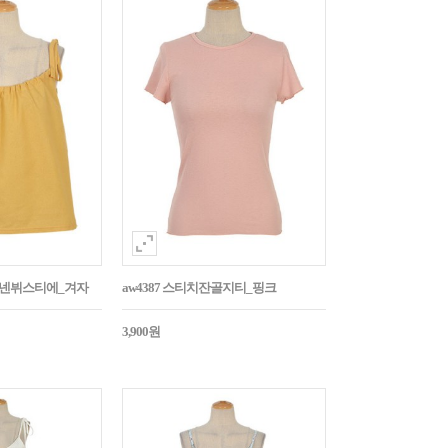
듭린넨뷔스티에_겨자
aw4387 스티치잔골지티_핑크
3,900원