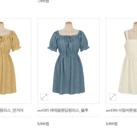
7,900원
밴딩원피스_연겨자
aw4395 넥매듭밴딩원피스_블루
aw4394 셔링버
8,900원
8,900원