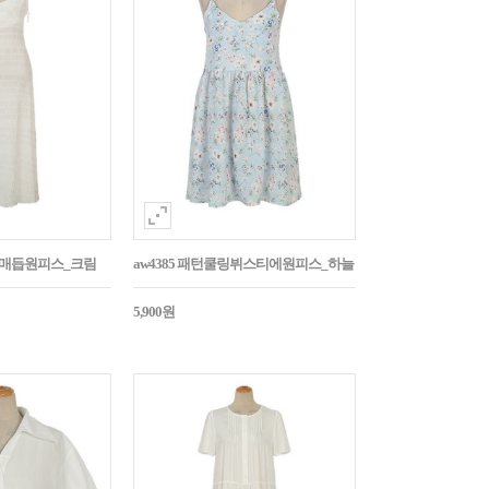
어깨매듭원피스_크림
aw4385 패턴쿨링뷔스티에원피스_하늘
5,900원