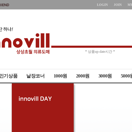
LOGIN
JOIN
M
* 주문취소 제한 *
* 상품up-date시간 *
인기상품
낱장코너
1000원
2000원
3000원
5000