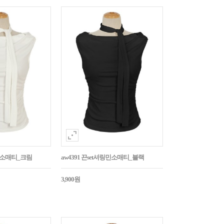
링민소매티_크림
aw4391 끈set셔링민소매티_블랙
3,900원