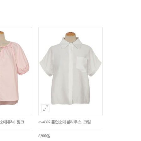
퍼프소매튜닉_핑크
aw4397 롤업소매블라우스_크림
8,900원