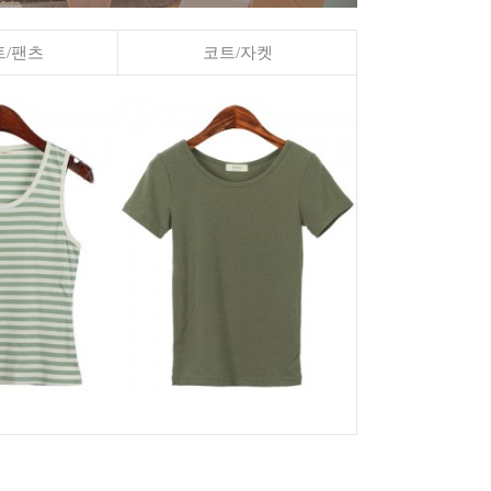
/팬츠
코트/자켓