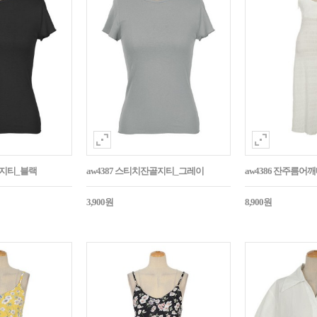
골지티_블랙
aw4387 스티치잔골지티_그레이
aw4386 잔주름
3,900원
8,900원