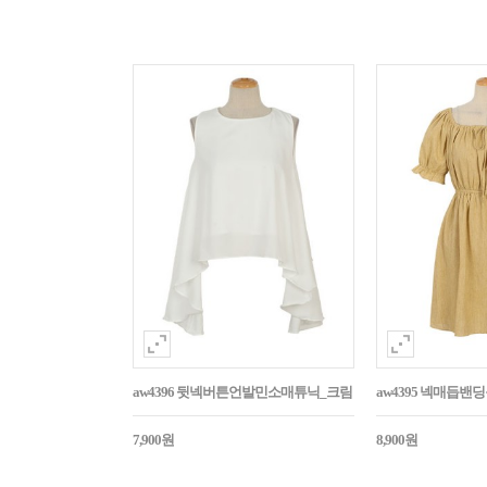
aw4396 뒷넥버튼언발민소매튜닉_크림
aw4395 넥매듭
7,900원
8,900원