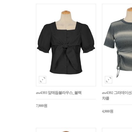
aw4393 앞매듭블라우스_블랙
aw4392 그라데
챠콜
7,900원
4,900원