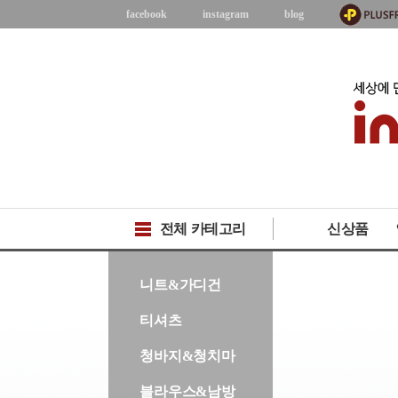
facebook
instagram
blog
전체 카테고리
신상품
-->
니트&가디건
티셔츠
청바지&청치마
블라우스&남방