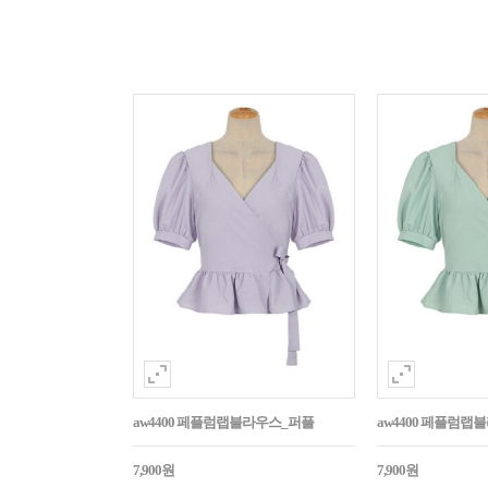
aw4400 페플럼랩블라우스_퍼플
aw4400 페플럼랩
7,900원
7,900원