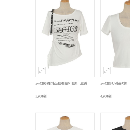
aw4390 레더스트랩포인트티_크림
aw4389 U넥골지티
5,900원
4,900원