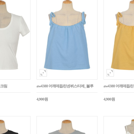
_크림
aw4388 어깨매듭린넨뷔스티에_블루
aw4388 어깨매
4,900원
4,900원