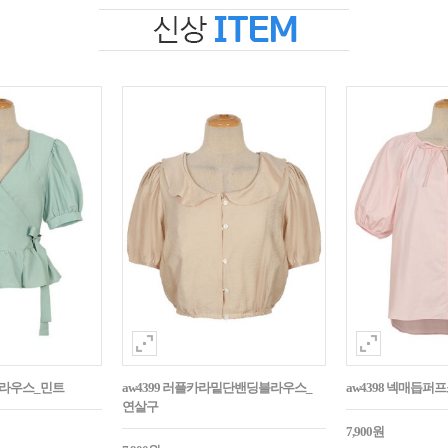
블라우스_민트
aw4399 러플카라밑단밴딩블라우스_
aw4398 넥매듭
연살구
7,900원