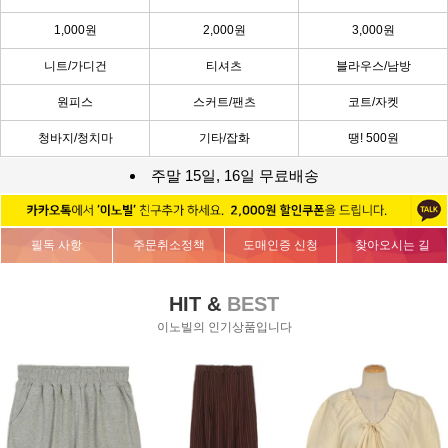
1,000원
2,000원
3,000원
니트/가디건
티셔츠
블라우스/남방
원피스
스커트/팬츠
코트/자켓
청바지/청치마
기타/잡화
땡! 500원
주말 15일, 16일 무료배송
필독 사항
주문취소정책
도매인증 신청
찾아오시는 길
HIT &
BEST
이노빌의 인기상품입니다