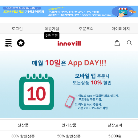
로그인
회원가입
주문조회
마이페이지
6종 쿠폰
신상품
인기상품
낱장코너
30% 할인상품
50% 할인상품
5,000원