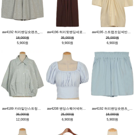
aw4192 허리밴딩숏팬츠_그레이
aw4196 허리뒷밴딩세로줄핀턱와이드팬츠_브라운
aw4195 스트랩조임넥반소매블라우스_연베이지
18,000원
35,000원
25,000원
5,900원
9,900원
6,900원
aw4189 카라밑단스트링세로줄오버핏블라우스_크림
aw4208 밴딩스퀘어넥허리뒷트임블라우스_블루
aw4192 허리밴딩숏팬츠_블루
36,000원
25,000원
18,000원
12,000원
6,900원
5,900원