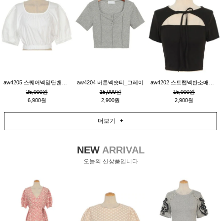
aw4205 스퀘어넥밑단밴딩숏블라우스_크림
aw4204 버튼넥숏티_그레이
aw4202 스트랩넥반소매숏티_블랙
25,000원
15,000원
15,000원
6,900원
2,900원
2,900원
더보기 +
NEW
ARRIVAL
오늘의 신상품입니다