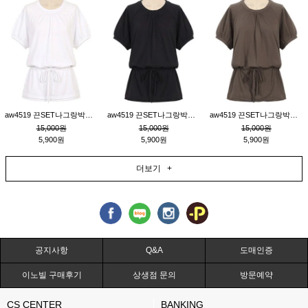
aw4519 끈SET나그랑박시티_크림
aw4519 끈SET나그랑박시티_블랙
aw4519 끈SET나그랑박시티_브라운
15,000원
15,000원
15,000원
5,900원
5,900원
5,900원
더보기 +
공지사항
Q&A
도매인증
이노빌 구매후기
상생점 문의
방문예약
CS CENTER
BANKING