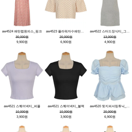
aw4524 패턴랩원피스_핑크
aw4523 플라워자수패턴튜닉_베이지
aw4522 스터드장식티_그레이
30,000원
20,000원
13,000원
9,900원
6,900원
4,900원
aw4521 스퀘어넥티_퍼플
aw4521 스퀘어넥티_블랙
aw4520 뒷지퍼셔링튜닉_블루
10,000원
10,000원
20,000원
3,900원
3,900원
6,900원