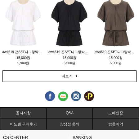
aw4519 끈SET나그랑박시티_크림
aw4519 끈SET나그랑박시티_블랙
aw4519 끈SET나그랑박시티_브라운
15,000원
15,000원
15,000원
5,900원
5,900원
5,900원
더보기 +
공지사항
Q&A
도매인증
이노빌 구매후기
상생점 문의
방문예약
CS CENTER
BANKING