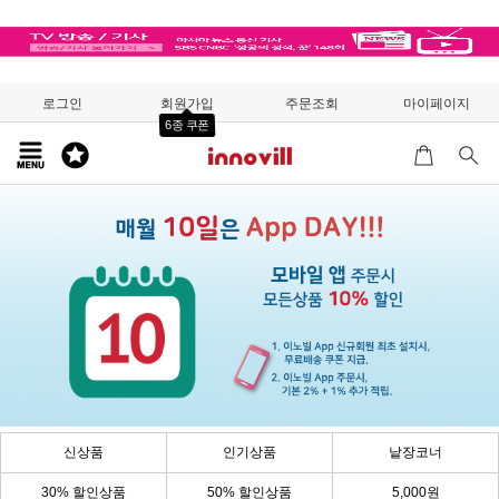
로그인
회원가입
주문조회
마이페이지
6종 쿠폰
신상품
인기상품
낱장코너
30% 할인상품
50% 할인상품
5,000원