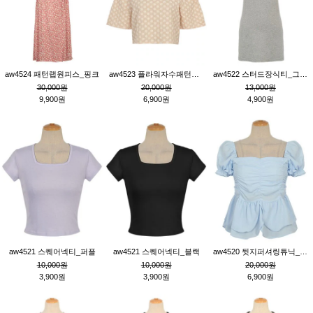
aw4524 패턴랩원피스_핑크
aw4523 플라워자수패턴튜닉_베이지
aw4522 스터드장식티_그레이
30,000원
20,000원
13,000원
9,900원
6,900원
4,900원
aw4521 스퀘어넥티_퍼플
aw4521 스퀘어넥티_블랙
aw4520 뒷지퍼셔링튜닉_블루
10,000원
10,000원
20,000원
3,900원
3,900원
6,900원