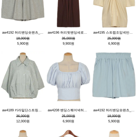
aw4192 허리밴딩숏팬츠_그레이
aw4196 허리뒷밴딩세로줄핀턱와이드팬츠_브라운
aw4195 스트랩조임넥반소매블라우스_연베이지
18,000원
35,000원
25,000원
5,900원
9,900원
6,900원
aw4189 카라밑단스트링세로줄오버핏블라우스_크림
aw4208 밴딩스퀘어넥허리뒷트임블라우스_블루
aw4192 허리밴딩숏팬츠_블루
36,000원
25,000원
18,000원
12,000원
6,900원
5,900원