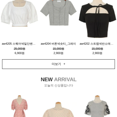
aw4205 스퀘어넥밑단밴딩숏블라우스_크림
aw4204 버튼넥숏티_그레이
aw4202 스트랩넥반소매숏티_블랙
25,000원
15,000원
15,000원
6,900원
2,900원
2,900원
더보기 +
NEW
ARRIVAL
오늘의 신상품입니다