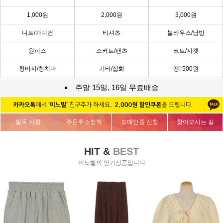
1,000원
2,000원
3,000원
니트/가디건
티셔츠
블라우스/남방
원피스
스커트/팬츠
코트/자켓
청바지/청치마
기타/잡화
땡! 500원
주말 15일, 16일 무료배송
필독 사항
주문취소정책
도매인증 신청
찾아오시는 길
HIT &
BEST
이노빌의 인기상품입니다