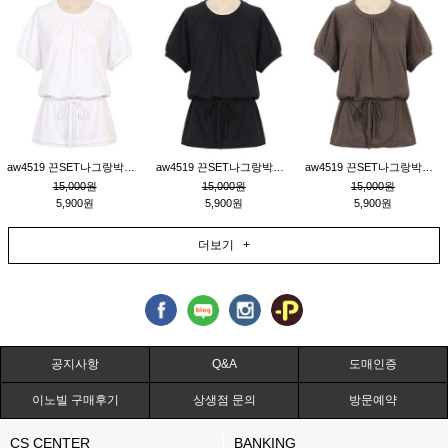
aw4519 끈SET나그랑박시티_크림
aw4519 끈SET나그랑박시티_블랙
aw4519 끈SET나그랑박시티_브라운
15,000원
15,000원
15,000원
5,900원
5,900원
5,900원
더보기 +
공지사항
Q&A
도매인증
이노빌 구매후기
상생점 문의
방문예약
CS CENTER
BANKING