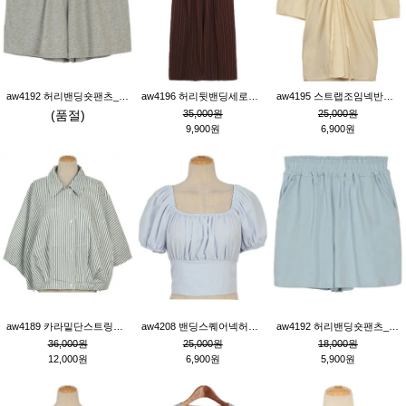
aw4192 허리밴딩숏팬츠_그레이
aw4196 허리뒷밴딩세로줄핀턱와이드팬츠_브라운
aw4195 스트랩조임넥반소매블라우스_연베이지
(품절)
35,000원
25,000원
9,900원
6,900원
aw4189 카라밑단스트링세로줄오버핏블라우스_크림
aw4208 밴딩스퀘어넥허리뒷트임블라우스_블루
aw4192 허리밴딩숏팬츠_블루
36,000원
25,000원
18,000원
12,000원
6,900원
5,900원