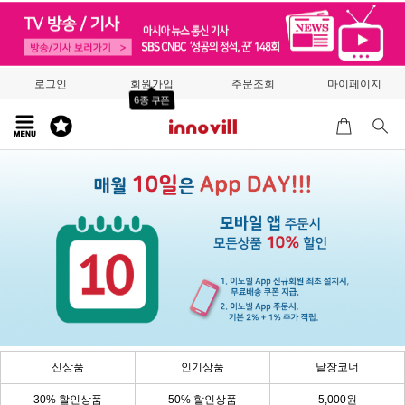
로그인
회원가입
주문조회
마이페이지
6종 쿠폰
신상품
인기상품
낱장코너
30% 할인상품
50% 할인상품
5,000원