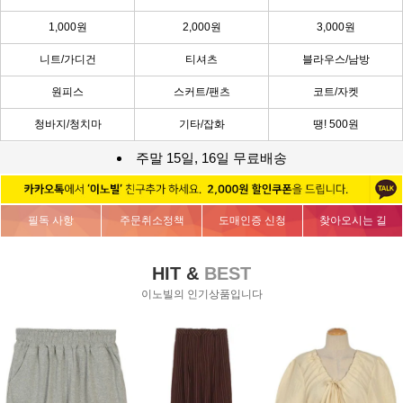
1,000원
2,000원
3,000원
니트/가디건
티셔츠
블라우스/남방
원피스
스커트/팬츠
코트/자켓
청바지/청치마
기타/잡화
땡! 500원
주말 15일, 16일 무료배송
필독 사항
주문취소정책
도매인증 신청
찾아오시는 길
HIT &
BEST
이노빌의 인기상품입니다