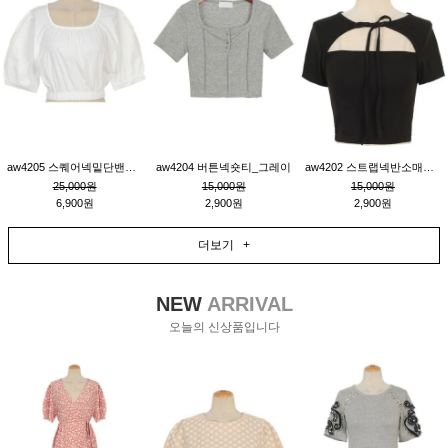
aw4205 스퀘어넥밑단밴딩숏블라우스_크림
aw4204 버튼넥숏티_그레이
aw4202 스트랩넥반소매숏티_블랙
25,000원
15,000원
15,000원
6,900원
2,900원
2,900원
더보기 +
NEW
ARRIVAL
오늘의 신상품입니다