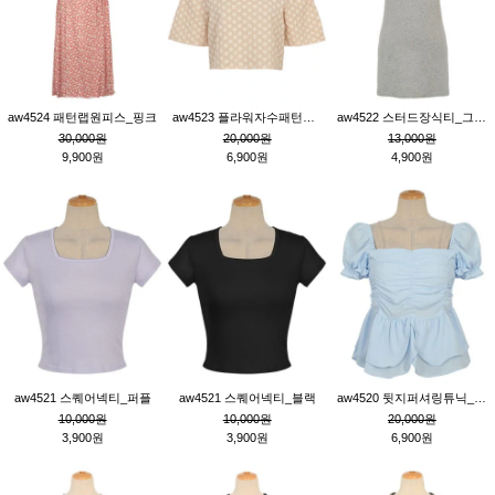
aw4524 패턴랩원피스_핑크
aw4523 플라워자수패턴튜닉_베이지
aw4522 스터드장식티_그레이
30,000원
20,000원
13,000원
9,900원
6,900원
4,900원
aw4521 스퀘어넥티_퍼플
aw4521 스퀘어넥티_블랙
aw4520 뒷지퍼셔링튜닉_블루
10,000원
10,000원
20,000원
3,900원
3,900원
6,900원