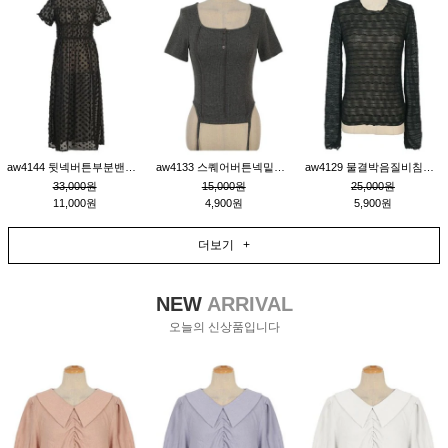
aw4144 뒷넥버튼부분밴딩레이어드비침원피스_블랙
aw4133 스퀘어버튼넥밑단줄잔골지환편티_챠콜
aw4129 물결박음질비침스판티_블랙
33,000원
15,000원
25,000원
11,000원
4,900원
5,900원
더보기 +
NEW
ARRIVAL
오늘의 신상품입니다