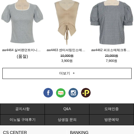
aw4464 실버팬던트미니레이스티_그레이
aw4463 센터셔링민소매티_베이지
aw4462 퍼프소매체크튜닉_네이비
(품절)
10,000원
23,000원
3,900원
7,900원
더보기 +
공지사항
Q&A
도매인증
이노빌 구매후기
상생점 문의
방문예약
CS CENTER
BANKING