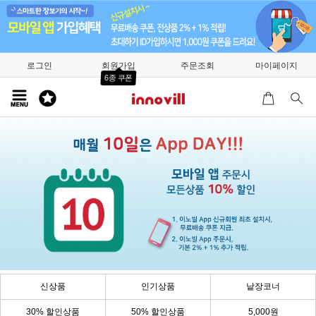
로그인
회원가입
주문조회
마이페이지
6종 쿠폰
신상품
인기상품
낱장코너
30% 할인상품
50% 할인상품
5,000원