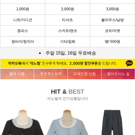
1,000원
2,000원
3,000원
니트/가디건
티셔츠
블라우스/남방
원피스
스커트/팬츠
코트/자켓
청바지/청치마
기타/잡화
땡! 500원
주말 15일, 16일 무료배송
필독 사항
주문취소정책
도매인증 신청
찾아오시는 길
HIT &
BEST
이노빌의 인기상품입니다