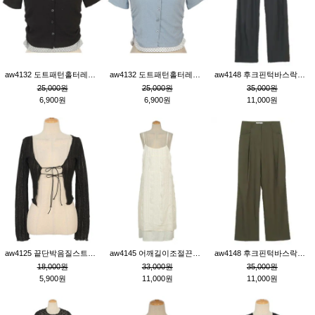
aw4132 도트패턴홀터레이어드St잔골지티_블랙
aw4132 도트패턴홀터레이어드St잔골지티_블루
aw4148 후크핀턱바스락팬츠_챠콜S
25,000원
25,000원
35,000원
6,900원
6,900원
11,000원
aw4125 끝단박음질스트랩오픈환편니트가디건_블랙
aw4145 어깨길이조절끈나시레이스러플원피스_아이보리
aw4148 후크핀턱바스락팬츠_카키M
18,000원
33,000원
35,000원
5,900원
11,000원
11,000원