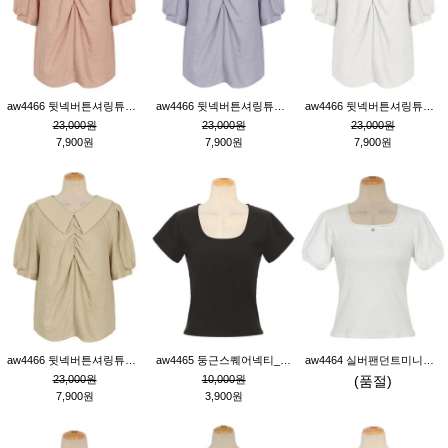
aw4466 뒷넥버튼셔링튜닉_핑크
aw4466 뒷넥버튼셔링튜닉_퍼플
aw4466 뒷넥버튼셔링튜닉_크림
23,000원
23,000원
23,000원
7,900원
7,900원
7,900원
aw4466 뒷넥버튼셔링튜닉_베이지
aw4465 둥근스퀘어넥티_블랙
aw4464 실버팬던트미니레이스티_크림
23,000원
10,000원
(품절)
7,900원
3,900원