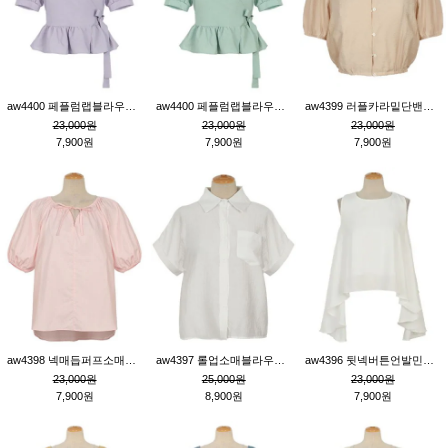
aw4400 페플럼랩블라우스_퍼플
aw4400 페플럼랩블라우스_민트
aw4399 러플카라밑단밴딩블라우스_연살구
23,000원
23,000원
23,000원
7,900원
7,900원
7,900원
aw4398 넥매듭퍼프소매튜닉_핑크
aw4397 롤업소매블라우스_크림
aw4396 뒷넥버튼언발민소매튜닉_크림
23,000원
25,000원
23,000원
7,900원
8,900원
7,900원