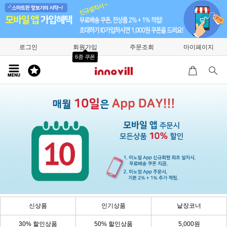
로그인
회원가입
주문조회
마이페이지
6종 쿠폰
신상품
인기상품
낱장코너
30% 할인상품
50% 할인상품
5,000원