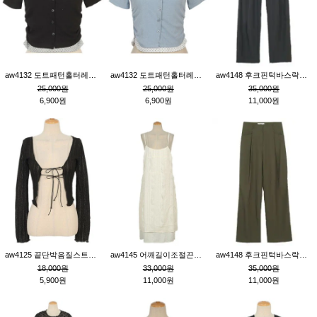
aw4132 도트패턴홀터레이어드St잔골지티_블랙
aw4132 도트패턴홀터레이어드St잔골지티_블루
aw4148 후크핀턱바스락팬츠_챠콜S
25,000원
25,000원
35,000원
6,900원
6,900원
11,000원
aw4125 끝단박음질스트랩오픈환편니트가디건_블랙
aw4145 어깨길이조절끈나시레이스러플원피스_아이보리
aw4148 후크핀턱바스락팬츠_카키M
18,000원
33,000원
35,000원
5,900원
11,000원
11,000원