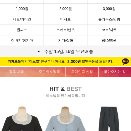
1,000원
2,000원
3,000원
니트/가디건
티셔츠
블라우스/남방
원피스
스커트/팬츠
코트/자켓
청바지/청치마
기타/잡화
땡! 500원
주말 15일, 16일 무료배송
필독 사항
주문취소정책
도매인증 신청
찾아오시는 길
HIT &
BEST
이노빌의 인기상품입니다