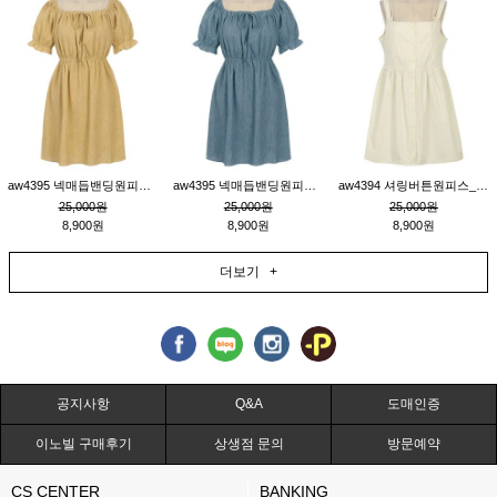
aw4395 넥매듭밴딩원피스_연겨자
aw4395 넥매듭밴딩원피스_블루
aw4394 셔링버튼원피스_연베이지
25,000원
25,000원
25,000원
8,900원
8,900원
8,900원
더보기 +
공지사항
Q&A
도매인증
이노빌 구매후기
상생점 문의
방문예약
CS CENTER
BANKING