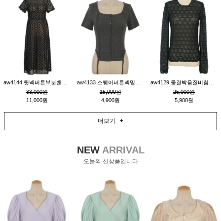
aw4144 뒷넥버튼부분밴딩레이어드비침원피스_블랙
aw4133 스퀘어버튼넥밑단줄잔골지환편티_챠콜
aw4129 물결박음질비침스판티_블랙
33,000원
15,000원
25,000원
11,000원
4,900원
5,900원
더보기 +
NEW
ARRIVAL
오늘의 신상품입니다