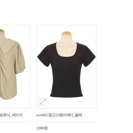
튼셔링튜닉_베이지
aw4465 둥근스퀘어넥티_블랙
3,900원