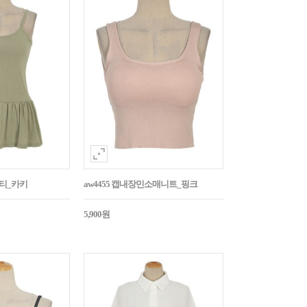
시티_카키
aw4455 캡내장민소매니트_핑크
5,900원