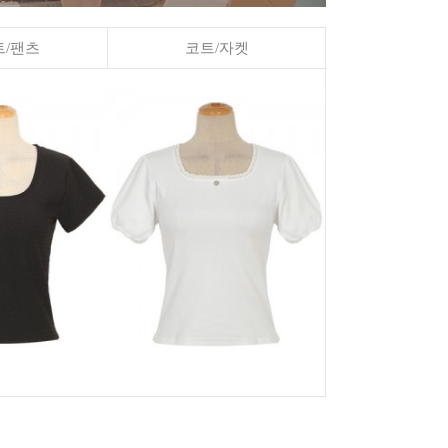
/팬츠
코트/자켓