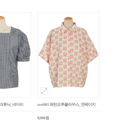
매체크튜닉_네이비
aw4461 패턴요루블라우스_연베이지
8,900원