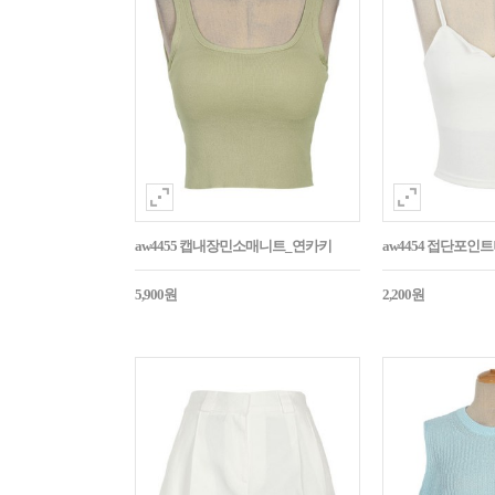
aw4455 캡내장민소매니트_연카키
aw4454 접단포인
5,900원
2,200원