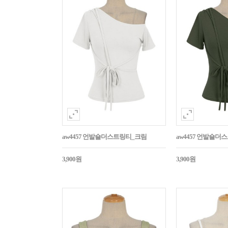
aw4457 언발숄더스트링티_크림
aw4457 언발숄
3,900원
3,900원