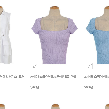
바스락집업원피스_크림
aw4458 스퀘어넥Back매듭니트_퍼플
aw4458 스퀘어넥
5,900원
5,900원