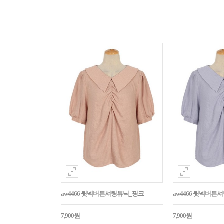
aw4466 뒷넥버튼셔링튜닉_핑크
aw4466 뒷넥버튼
7,900원
7,900원