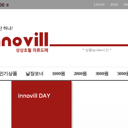
LOGIN
JOIN
M
* 주문취소 제한 *
* 상품up-date시간 *
인기상품
낱장코너
1000원
2000원
3000원
5000