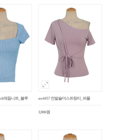
Back매듭니트_블루
aw4457 언발숄더스트링티_퍼플
3,900원