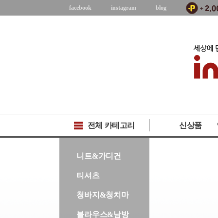
facebook
instagram
blog
전체 카테고리
신상품
-->
니트&가디건
티셔츠
청바지&청치마
블라우스&남방