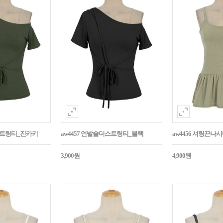
더스트링티_진카키
aw4457 언발숄더스트링티_블랙
aw4456 셔링끈나
3,900원
4,900원