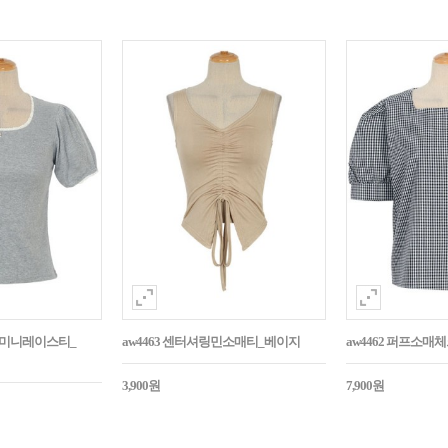
던트미니레이스티_
aw4463 센터셔링민소매티_베이지
aw4462 퍼프소
3,900원
7,900원