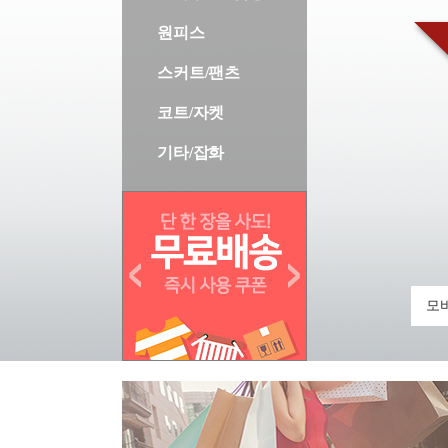
원피스
스커트/팬츠
코트/자켓
기타/잡화
모바