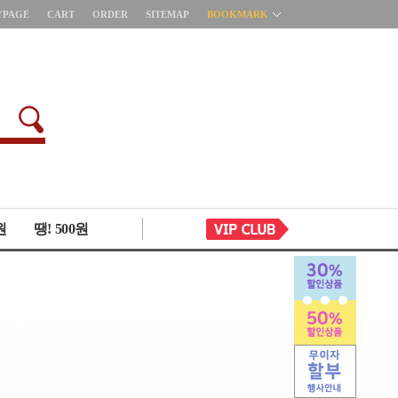
YPAGE
CART
ORDER
SITEMAP
BOOKMARK
원
땡! 500원