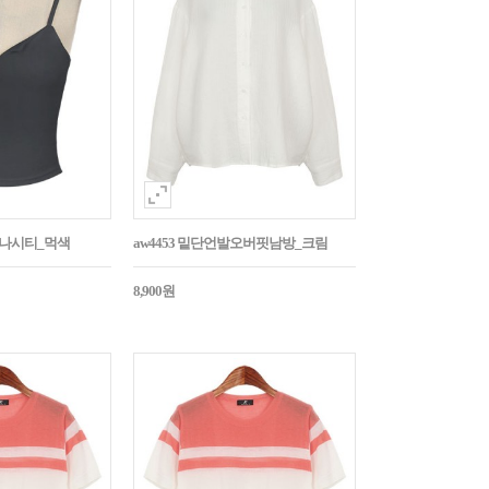
트나시티_먹색
aw4453 밑단언발오버핏남방_크림
8,900원