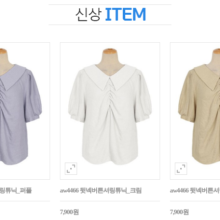
셔링튜닉_퍼플
aw4466 뒷넥버튼셔링튜닉_크림
aw4466 뒷넥버
7,900원
7,900원