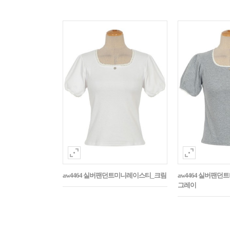
aw4464 실버팬던트미니레이스티_크림
aw4464 실버팬
그레이