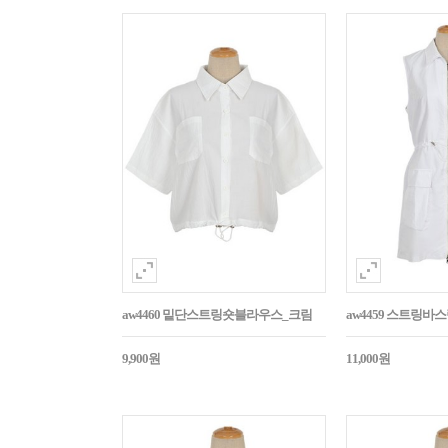
aw4460 밑단스트링숏블라우스_크림
aw4459 스트링
9,900원
11,000원