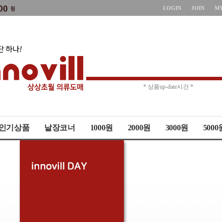
LOGIN
JOIN
M
* 주문취소 제한 *
* 상품up-date시간 *
인기상품
낱장코너
1000원
2000원
3000원
5000