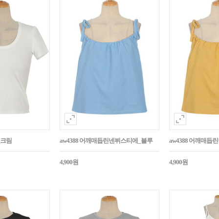
_크림
aw4388 어깨매듭린넨뷔스티에_블루
aw4388 어깨매
4,900원
4,900원