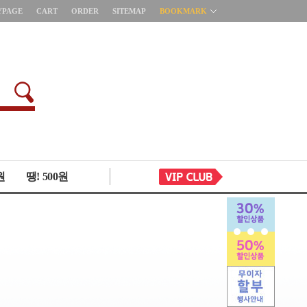
YPAGE
CART
ORDER
SITEMAP
BOOKMARK
원
땡! 500원