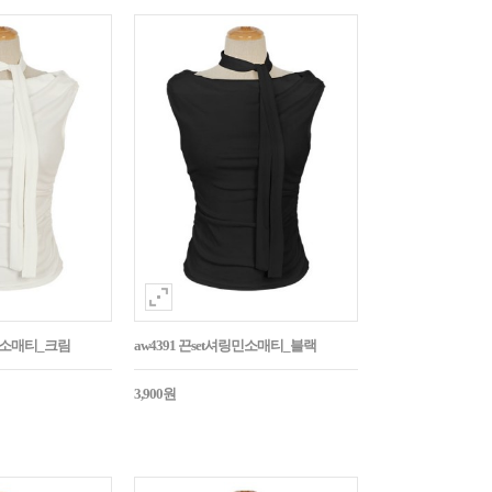
링민소매티_크림
aw4391 끈set셔링민소매티_블랙
3,900원