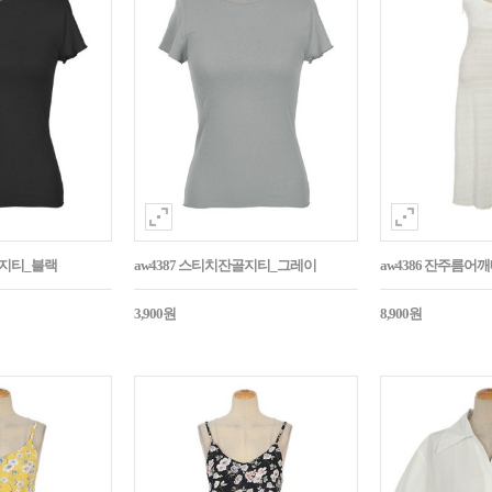
골지티_블랙
aw4387 스티치잔골지티_그레이
aw4386 잔주름
3,900원
8,900원