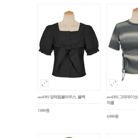
aw4393 앞매듭블라우스_블랙
aw4392 그라데
챠콜
7,900원
4,900원