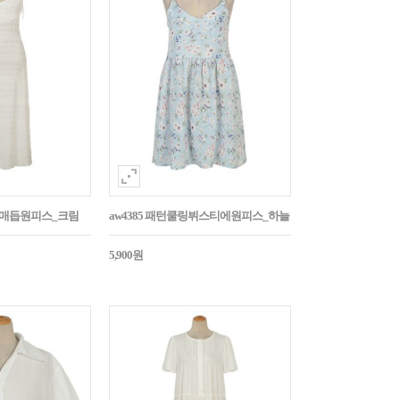
어깨매듭원피스_크림
aw4385 패턴쿨링뷔스티에원피스_하늘
5,900원