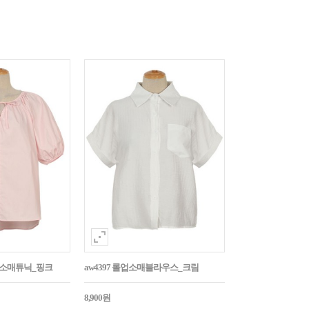
퍼프소매튜닉_핑크
aw4397 롤업소매블라우스_크림
8,900원