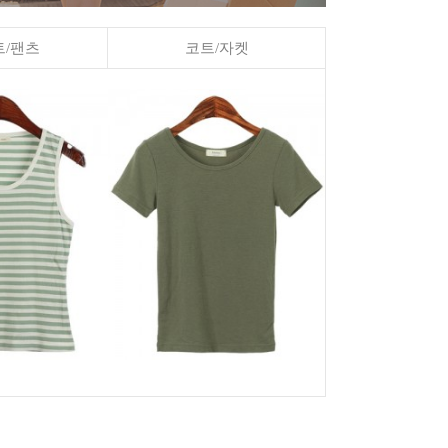
/팬츠
코트/자켓