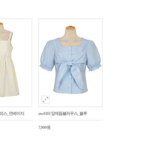
튼원피스_연베이지
aw4393 앞매듭블라우스_블루
7,900원