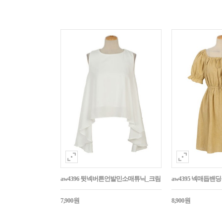
aw4396 뒷넥버튼언발민소매튜닉_크림
aw4395 넥매듭
7,900원
8,900원