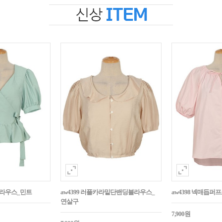
블라우스_민트
aw4399 러플카라밑단밴딩블라우스_
aw4398 넥매듭
연살구
7,900원