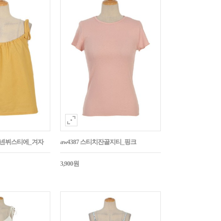
듭린넨뷔스티에_겨자
aw4387 스티치잔골지티_핑크
3,900원