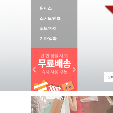
원피스
스커트/팬츠
코트/자켓
기타/잡화
모바