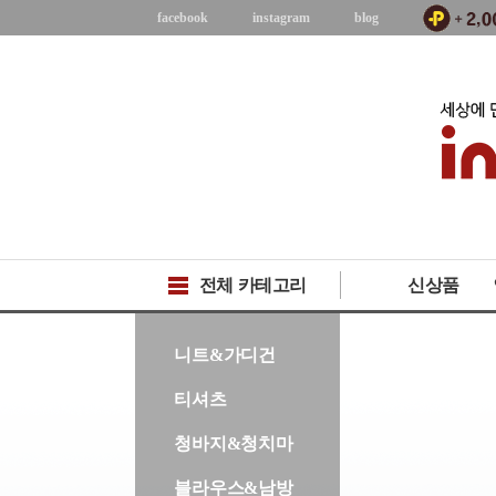
facebook
instagram
blog
전체 카테고리
신상품
-->
니트&가디건
티셔츠
청바지&청치마
블라우스&남방