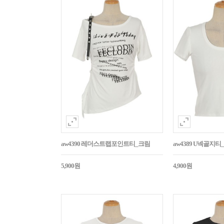
aw4390 레더스트랩포인트티_크림
aw4389 U넥골지티
5,900원
4,900원