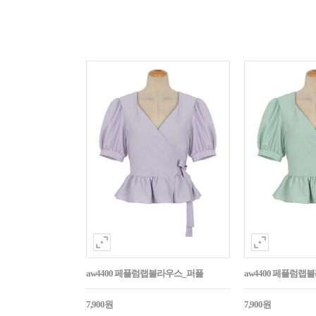
aw4400 페플럼랩블라우스_퍼플
aw4400 페플럼랩
7,900원
7,900원