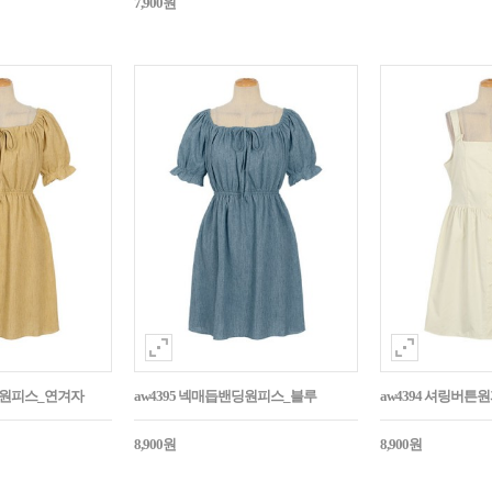
7,900원
밴딩원피스_연겨자
aw4395 넥매듭밴딩원피스_블루
aw4394 셔링버
8,900원
8,900원