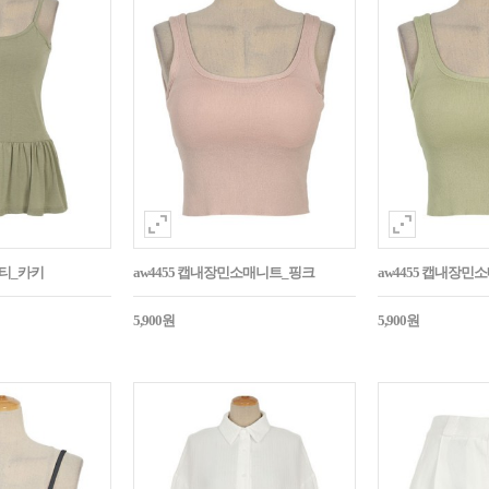
시티_카키
aw4455 캡내장민소매니트_핑크
aw4455 캡내장
5,900원
5,900원