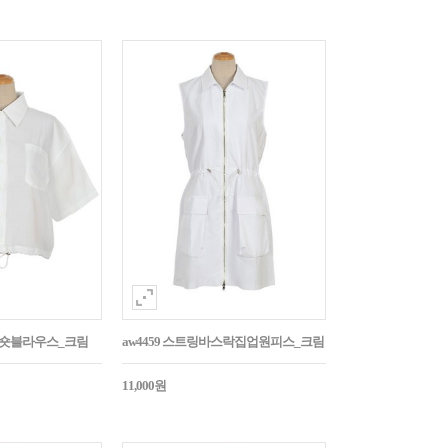
트링숏블라우스_크림
aw4459 스트링바스락집업원피스_크림
11,000원