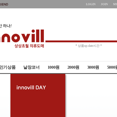
LOGIN
JOIN
M
* 주문취소 제한 *
* 상품up-date시간 *
인기상품
낱장코너
1000원
2000원
3000원
5000