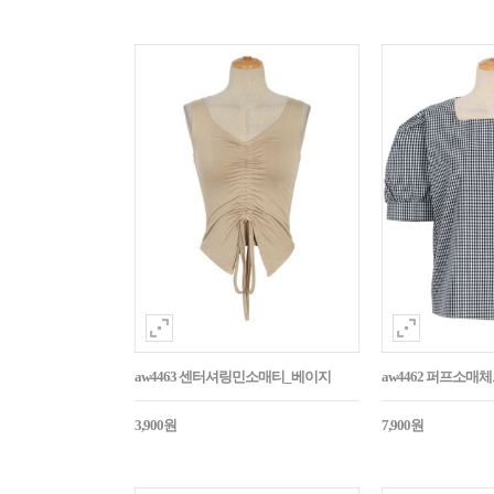
aw4463 센터셔링민소매티_베이지
aw4462 퍼프소
3,900원
7,900원