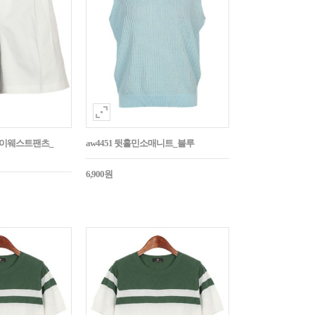
턱하이웨스트팬츠_
aw4451 뒷홀민소매니트_블루
6,900원