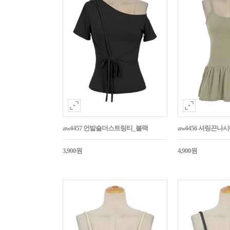
aw4457 언발숄더스트링티_블랙
aw4456 셔링끈나
3,900원
4,900원