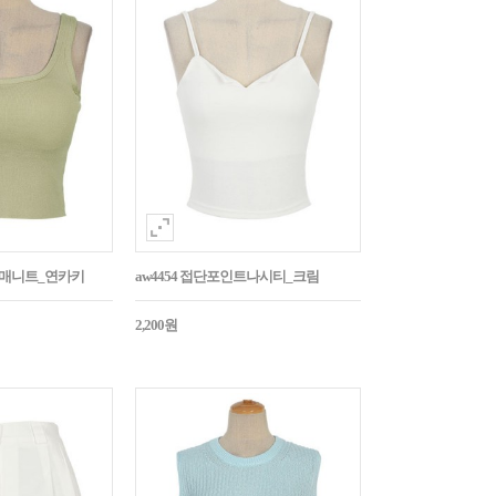
민소매니트_연카키
aw4454 접단포인트나시티_크림
2,200원