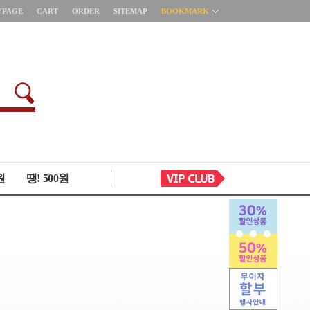
YPAGE
CART
ORDER
SITEMAP
BOOKMARK
원
땡! 500원