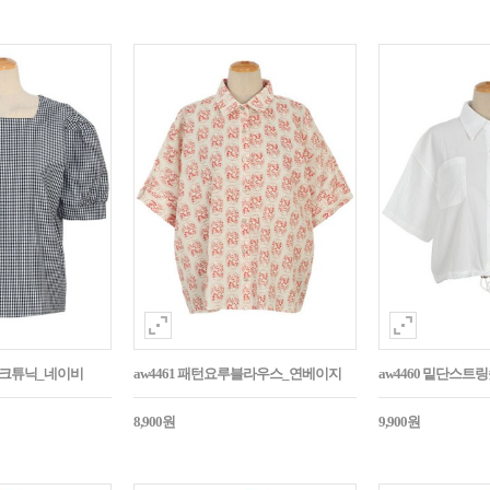
매체크튜닉_네이비
aw4461 패턴요루블라우스_연베이지
aw4460 밑단스
8,900원
9,900원