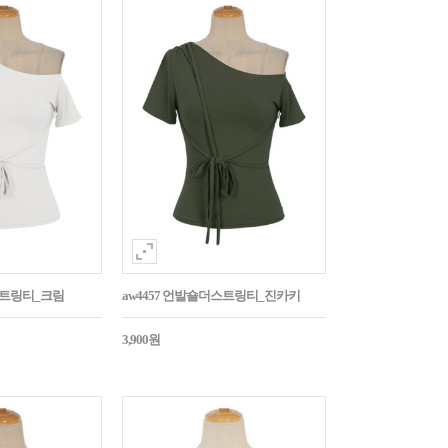
스트링티_크림
aw4457 언발숄더스트링티_진카키
3,900원