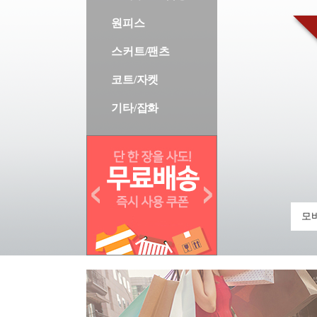
원피스
스커트/팬츠
코트/자켓
기타/잡화
모바