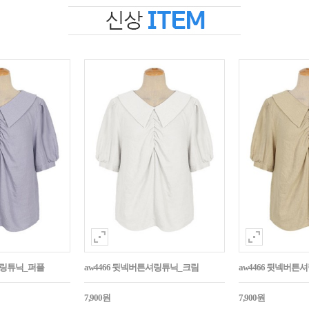
셔링튜닉_퍼플
aw4466 뒷넥버튼셔링튜닉_크림
aw4466 뒷넥버
7,900원
7,900원