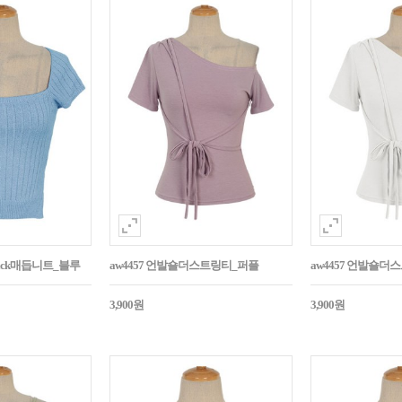
Back매듭니트_블루
aw4457 언발숄더스트링티_퍼플
aw4457 언발숄더
3,900원
3,900원