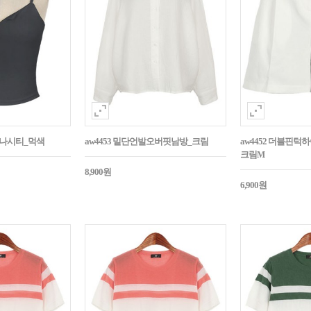
트나시티_먹색
aw4453 밑단언발오버핏남방_크림
aw4452 더블핀
크림M
8,900원
6,900원