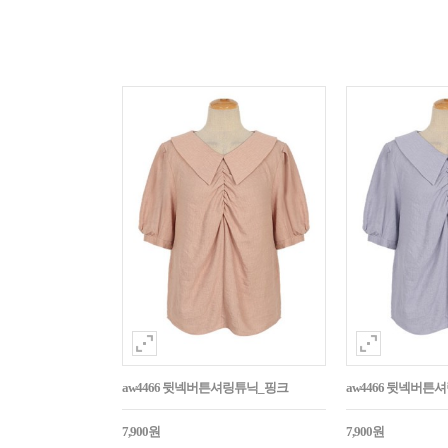
aw4466 뒷넥버튼셔링튜닉_핑크
aw4466 뒷넥버튼
7,900원
7,900원