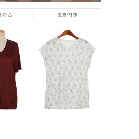
/팬츠
코트/자켓