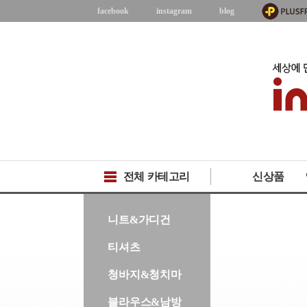
facebook
instagram
blog
전체 카테고리
신상품
-->
니트&가디건
티셔츠
청바지&청치마
블라우스&남방