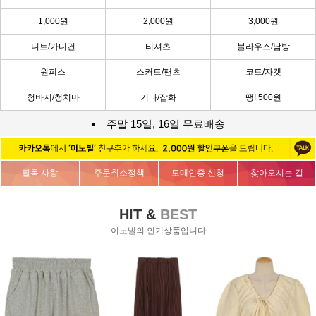
1,000원
2,000원
3,000원
니트/가디건
티셔츠
블라우스/남방
원피스
스커트/팬츠
코트/자켓
청바지/청치마
기타/잡화
땡! 500원
주말 15일, 16일 무료배송
필독 사항
주문취소정책
도매인증 신청
찾아오시는 길
HIT &
BEST
이노빌의 인기상품입니다