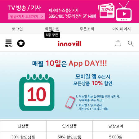
로그인
회원가입
주문조회
마이페이지
6종 쿠폰
신상품
인기상품
낱장코너
30% 할인상품
50% 할인상품
5,000원