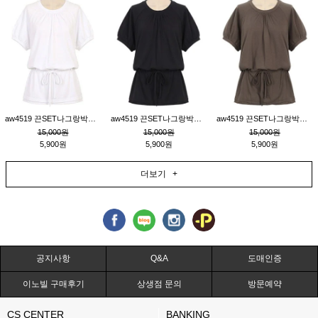
aw4519 끈SET나그랑박시티_크림
aw4519 끈SET나그랑박시티_블랙
aw4519 끈SET나그랑박시티_브라운
15,000원
15,000원
15,000원
5,900원
5,900원
5,900원
더보기 +
공지사항
Q&A
도매인증
이노빌 구매후기
상생점 문의
방문예약
CS CENTER
BANKING