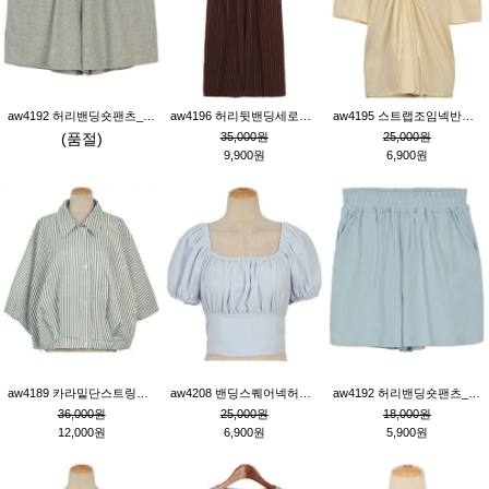
aw4192 허리밴딩숏팬츠_그레이
aw4196 허리뒷밴딩세로줄핀턱와이드팬츠_브라운
aw4195 스트랩조임넥반소매블라우스_연베이지
(품절)
35,000원
25,000원
9,900원
6,900원
aw4189 카라밑단스트링세로줄오버핏블라우스_크림
aw4208 밴딩스퀘어넥허리뒷트임블라우스_블루
aw4192 허리밴딩숏팬츠_블루
36,000원
25,000원
18,000원
12,000원
6,900원
5,900원