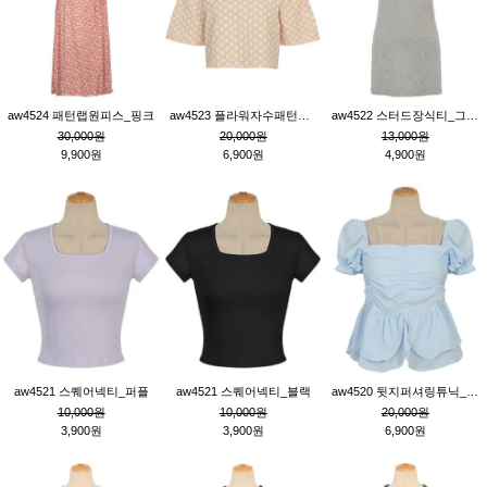
aw4524 패턴랩원피스_핑크
aw4523 플라워자수패턴튜닉_베이지
aw4522 스터드장식티_그레이
30,000원
20,000원
13,000원
9,900원
6,900원
4,900원
aw4521 스퀘어넥티_퍼플
aw4521 스퀘어넥티_블랙
aw4520 뒷지퍼셔링튜닉_블루
10,000원
10,000원
20,000원
3,900원
3,900원
6,900원