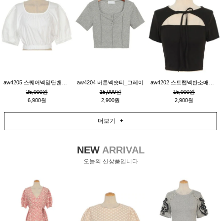
aw4205 스퀘어넥밑단밴딩숏블라우스_크림
aw4204 버튼넥숏티_그레이
aw4202 스트랩넥반소매숏티_블랙
25,000원
15,000원
15,000원
6,900원
2,900원
2,900원
더보기 +
NEW
ARRIVAL
오늘의 신상품입니다