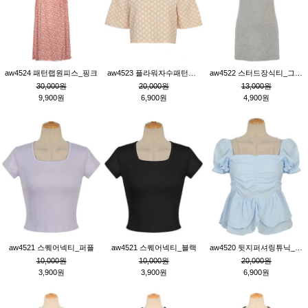
aw4524 패턴랩원피스_핑크
aw4523 플라워자수패턴튜닉_베이지
aw4522 스터드장식티_그레이
30,000원
20,000원
13,000원
9,900원
6,900원
4,900원
aw4521 스퀘어넥티_퍼플
aw4521 스퀘어넥티_블랙
aw4520 뒷지퍼셔링튜닉_블루
10,000원
10,000원
20,000원
3,900원
3,900원
6,900원