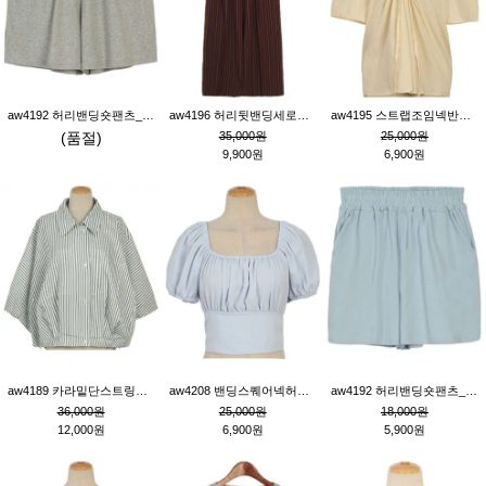
aw4192 허리밴딩숏팬츠_그레이
aw4196 허리뒷밴딩세로줄핀턱와이드팬츠_브라운
aw4195 스트랩조임넥반소매블라우스_연베이지
(품절)
35,000원
25,000원
9,900원
6,900원
aw4189 카라밑단스트링세로줄오버핏블라우스_크림
aw4208 밴딩스퀘어넥허리뒷트임블라우스_블루
aw4192 허리밴딩숏팬츠_블루
36,000원
25,000원
18,000원
12,000원
6,900원
5,900원