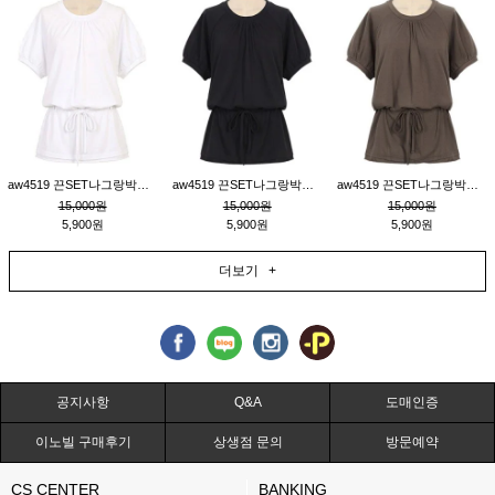
aw4519 끈SET나그랑박시티_크림
aw4519 끈SET나그랑박시티_블랙
aw4519 끈SET나그랑박시티_브라운
15,000원
15,000원
15,000원
5,900원
5,900원
5,900원
더보기 +
공지사항
Q&A
도매인증
이노빌 구매후기
상생점 문의
방문예약
CS CENTER
BANKING