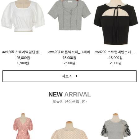
aw4205 스퀘어넥밑단밴딩숏블라우스_크림
aw4204 버튼넥숏티_그레이
aw4202 스트랩넥반소매숏티_블랙
25,000원
15,000원
15,000원
6,900원
2,900원
2,900원
더보기 +
NEW
ARRIVAL
오늘의 신상품입니다