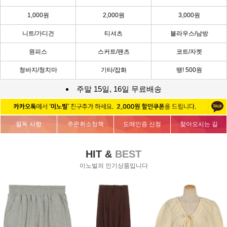
1,000원
2,000원
3,000원
니트/가디건
티셔츠
블라우스/남방
원피스
스커트/팬츠
코트/자켓
청바지/청치마
기타/잡화
땡! 500원
주말 15일, 16일 무료배송
필독 사항
주문취소정책
도매인증 신청
찾아오시는 길
HIT &
BEST
이노빌의 인기상품입니다