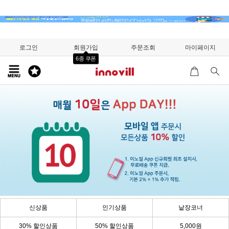
로그인
회원가입
주문조회
마이페이지
6종 쿠폰
신상품
인기상품
낱장코너
30% 할인상품
50% 할인상품
5,000원