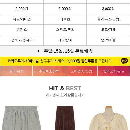
1,000원
2,000원
3,000원
니트/가디건
티셔츠
블라우스/남방
원피스
스커트/팬츠
코트/자켓
청바지/청치마
기타/잡화
땡! 500원
주말 15일, 16일 무료배송
필독 사항
주문취소정책
도매인증 신청
찾아오시는 길
HIT &
BEST
이노빌의 인기상품입니다