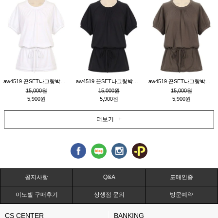
aw4519 끈SET나그랑박시티_크림
aw4519 끈SET나그랑박시티_블랙
aw4519 끈SET나그랑박시티_브라운
15,000원
15,000원
15,000원
5,900원
5,900원
5,900원
더보기 +
공지사항
Q&A
도매인증
이노빌 구매후기
상생점 문의
방문예약
CS CENTER
BANKING