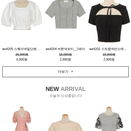
aw4205 스퀘어넥밑단밴딩숏블라우스_크림
aw4204 버튼넥숏티_그레이
aw4202 스트랩넥반소매숏티_블랙
25,000원
15,000원
15,000원
6,900원
2,900원
2,900원
더보기 +
NEW
ARRIVAL
오늘의 신상품입니다