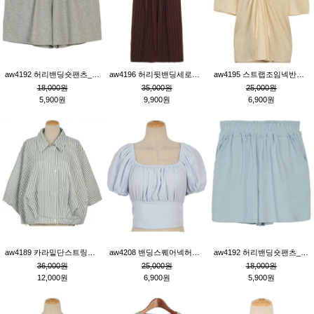
aw4192 허리밴딩숏팬츠_그레이
aw4196 허리뒷밴딩세로줄핀턱와이드팬츠_브라운
aw4195 스트랩조임넥반소매블라우스_연베이지
18,000원
35,000원
25,000원
5,900원
9,900원
6,900원
aw4189 카라밑단스트링세로줄오버핏블라우스_크림
aw4208 밴딩스퀘어넥허리뒷트임블라우스_블루
aw4192 허리밴딩숏팬츠_블루
36,000원
25,000원
18,000원
12,000원
6,900원
5,900원