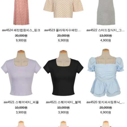
aw4524 패턴랩원피스_핑크
aw4523 플라워자수패턴튜닉_베이지
aw4522 스터드장식티_그레이
30,000원
20,000원
13,000원
9,900원
6,900원
4,900원
aw4521 스퀘어넥티_퍼플
aw4521 스퀘어넥티_블랙
aw4520 뒷지퍼셔링튜닉_블루
10,000원
10,000원
20,000원
3,900원
3,900원
6,900원