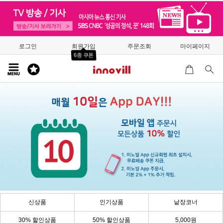
로그인
회원가입
주문조회
마이페이지
6종 쿠폰
신상품
인기상품
낱장코너
30% 할인상품
50% 할인상품
5,000원