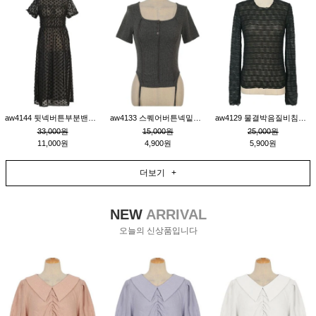
aw4144 뒷넥버튼부분밴딩레이어드비침원피스_블랙
aw4133 스퀘어버튼넥밑단줄잔골지환편티_챠콜
aw4129 물결박음질비침스판티_블랙
33,000원
15,000원
25,000원
11,000원
4,900원
5,900원
더보기 +
NEW
ARRIVAL
오늘의 신상품입니다