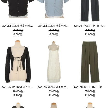
aw4132 도트패턴홀터레이어드St잔골지티_블랙
aw4132 도트패턴홀터레이어드St잔골지티_블루
aw4148 후크핀턱바스락팬츠_챠콜S
25,000원
25,000원
35,000원
6,900원
6,900원
11,000원
aw4125 끝단박음질스트랩오픈환편니트가디건_블랙
aw4145 어깨길이조절끈나시레이스러플원피스_아이보리
aw4148 후크핀턱바스락팬츠_카키M
18,000원
33,000원
35,000원
5,900원
11,000원
11,000원