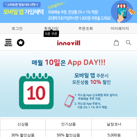
로그인
회원가입
주문조회
마이페이지
6종 쿠폰
신상품
인기상품
낱장코너
30% 할인상품
50% 할인상품
5,000원