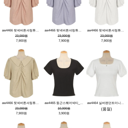
aw4466 뒷넥버튼셔링튜닉_핑크
aw4466 뒷넥버튼셔링튜닉_퍼플
aw4466 뒷넥버튼셔링튜닉_크림
23,000원
23,000원
23,000원
7,900원
7,900원
7,900원
aw4466 뒷넥버튼셔링튜닉_베이지
aw4465 둥근스퀘어넥티_블랙
aw4464 실버팬던트미니레이스티_크림
23,000원
10,000원
(품절)
7,900원
3,900원