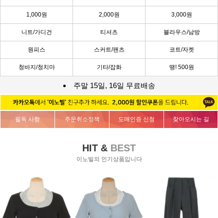
1,000원
2,000원
3,000원
니트/가디건
티셔츠
블라우스/남방
원피스
스커트/팬츠
코트/자켓
청바지/청치마
기타/잡화
땡! 500원
주말 15일, 16일 무료배송
필독 사항
주문취소정책
도매인증 신청
찾아오시는 길
HIT &
BEST
이노빌의 인기상품입니다