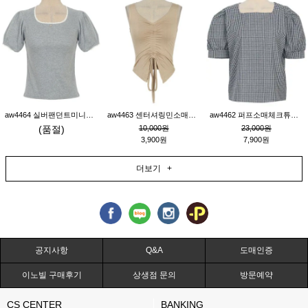
aw4464 실버팬던트미니레이스티_그레이
aw4463 센터셔링민소매티_베이지
aw4462 퍼프소매체크튜닉_네이비
(품절)
10,000원
23,000원
3,900원
7,900원
더보기 +
공지사항
Q&A
도매인증
이노빌 구매후기
상생점 문의
방문예약
CS CENTER
BANKING