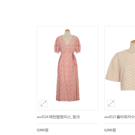
aw4524 패턴랩원피스_핑크
aw4523 플라워
9,900원
6,900원