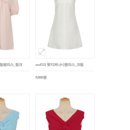
스트링원피스_핑크
aw4511 뒷지퍼나시원피스_크림
9,900원