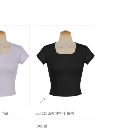
티_퍼플
aw4521 스퀘어넥티_블랙
3,900원