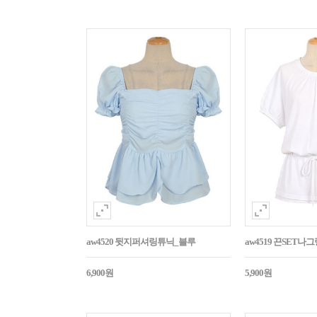
aw4520 뒷지퍼셔링튜닉_블루
aw4519 끈SET
6,900원
5,900원