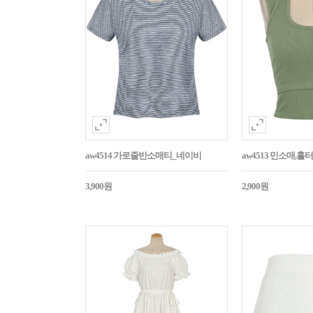
aw4514 가로줄반소매티_네이비
aw4513 민소매,
3,900원
2,900원