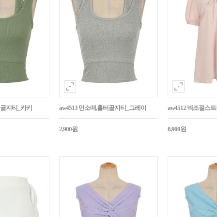
홀터골지티_카키
aw4513 민소매,홀터골지티_그레이
aw4512 넥조절
2,900원
8,900원