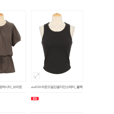
나그랑박시티_브라운
aw4518 라운드밑단골지민소매티_블랙