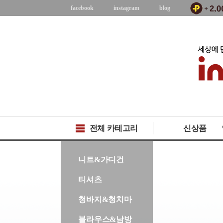
facebook
instagram
blog
전체 카테고리
신상품
-->
니트&가디건
티셔츠
청바지&청치마
블라우스&남방