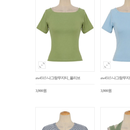
aw4515 나그랑무지티_올리브
aw4515 나그랑무
3,900원
3,900원