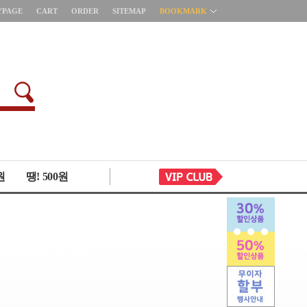
YPAGE
CART
ORDER
SITEMAP
BOOKMARK
원
땡! 500원