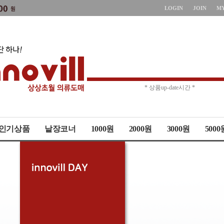
LOGIN
JOIN
M
* 주문취소 제한 *
* 상품up-date시간 *
인기상품
낱장코너
1000원
2000원
3000원
5000