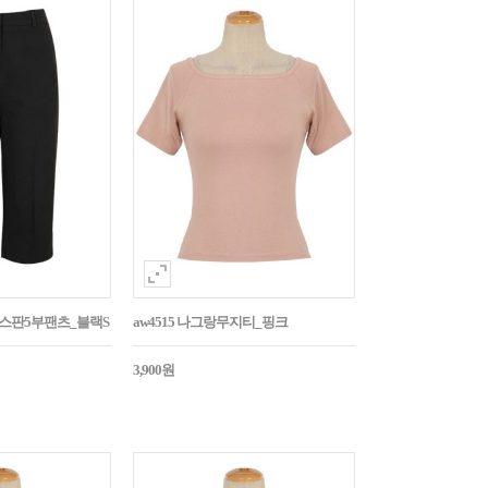
임스판5부팬츠_블랙S
aw4515 나그랑무지티_핑크
3,900원