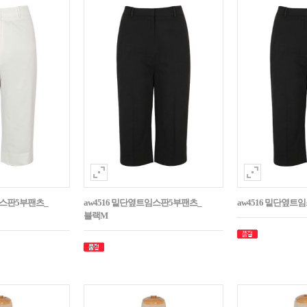
임스판5부팬츠_
aw4516 밑단옆트임스판5부팬츠_
aw4516 밑단옆트
블랙M