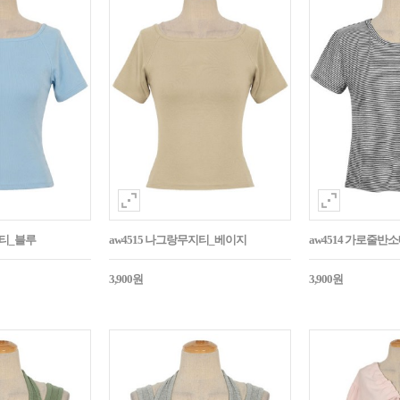
지티_블루
aw4515 나그랑무지티_베이지
aw4514 가로줄반
3,900원
3,900원