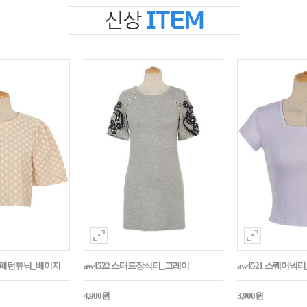
자수패턴튜닉_베이지
aw4522 스터드장식티_그레이
aw4521 스퀘어넥
4,900원
3,900원