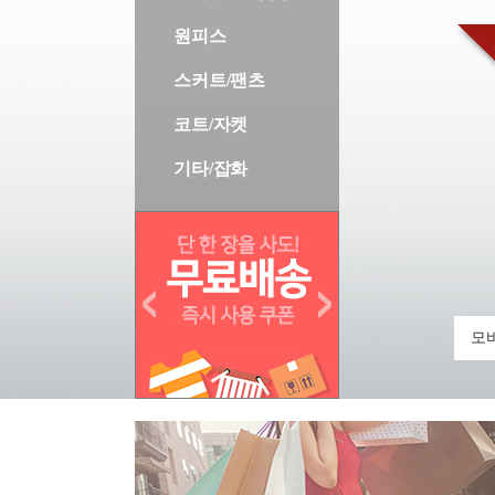
원피스
스커트/팬츠
코트/자켓
기타/잡화
모바