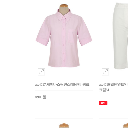
aw4517 세미바스락반소매남방_핑크
aw4516 밑단옆트
크림M
8,900원