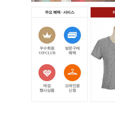
주요 혜택 · 서비스
우수회원
방문구매
VIP CLUB
혜택
매장
도매인증
행사상품
신청