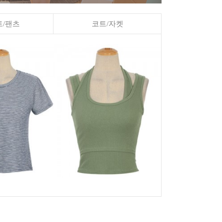
/팬츠
코트/자켓