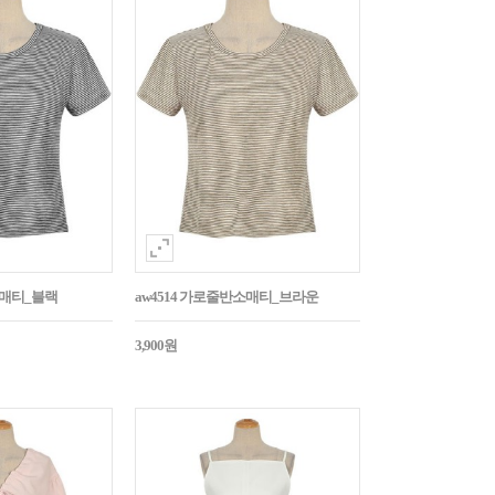
소매티_블랙
aw4514 가로줄반소매티_브라운
3,900원