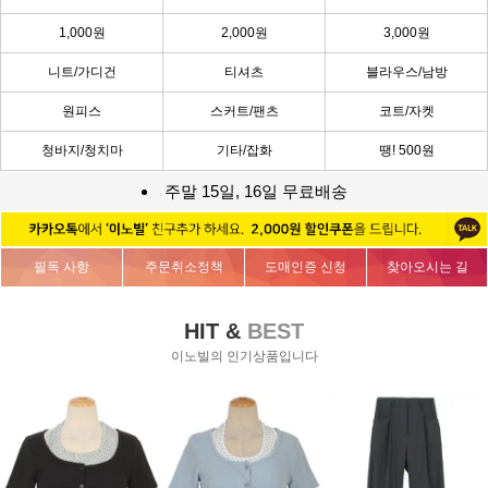
1,000원
2,000원
3,000원
니트/가디건
티셔츠
블라우스/남방
원피스
스커트/팬츠
코트/자켓
청바지/청치마
기타/잡화
땡! 500원
주말 15일, 16일 무료배송
필독 사항
주문취소정책
도매인증 신청
찾아오시는 길
HIT &
BEST
이노빌의 인기상품입니다