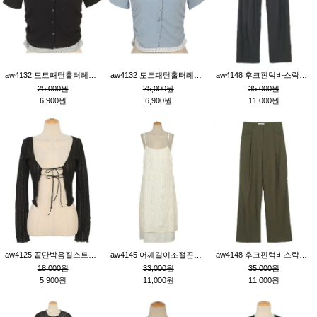
aw4132 도트패턴홀터레이어드St잔골지티_블랙
aw4132 도트패턴홀터레이어드St잔골지티_블루
aw4148 후크핀턱바스락팬츠_챠콜S
25,000원
25,000원
35,000원
6,900원
6,900원
11,000원
aw4125 끝단박음질스트랩오픈환편니트가디건_블랙
aw4145 어깨길이조절끈나시레이스러플원피스_아이보리
aw4148 후크핀턱바스락팬츠_카키M
18,000원
33,000원
35,000원
5,900원
11,000원
11,000원