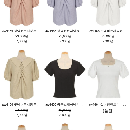
aw4466 뒷넥버튼셔링튜닉_핑크
aw4466 뒷넥버튼셔링튜닉_퍼플
aw4466 뒷넥버튼셔링튜닉_크림
23,000원
23,000원
23,000원
7,900원
7,900원
7,900원
aw4466 뒷넥버튼셔링튜닉_베이지
aw4465 둥근스퀘어넥티_블랙
aw4464 실버팬던트미니레이스티_크림
23,000원
10,000원
(품절)
7,900원
3,900원