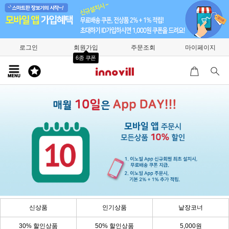
로그인
회원가입
주문조회
마이페이지
6종 쿠폰
신상품
인기상품
낱장코너
30% 할인상품
50% 할인상품
5,000원