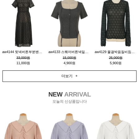
aw4144 뒷넥버튼부분밴딩레이어드비침원피스_블랙
aw4133 스퀘어버튼넥밑단줄잔골지환편티_챠콜
aw4129 물결박음질비침스판티_블랙
33,000원
15,000원
25,000원
11,000원
4,900원
5,900원
더보기 +
NEW
ARRIVAL
오늘의 신상품입니다