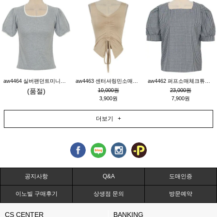
aw4464 실버팬던트미니레이스티_그레이
aw4463 센터셔링민소매티_베이지
aw4462 퍼프소매체크튜닉_네이비
(품절)
10,000원
23,000원
3,900원
7,900원
더보기 +
공지사항
Q&A
도매인증
이노빌 구매후기
상생점 문의
방문예약
CS CENTER
BANKING