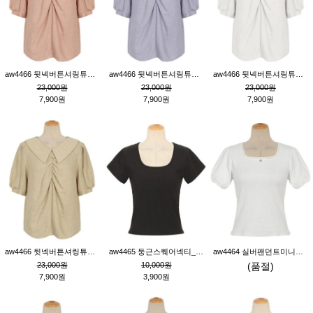
aw4466 뒷넥버튼셔링튜닉_핑크
aw4466 뒷넥버튼셔링튜닉_퍼플
aw4466 뒷넥버튼셔링튜닉_크림
23,000원
23,000원
23,000원
7,900원
7,900원
7,900원
aw4466 뒷넥버튼셔링튜닉_베이지
aw4465 둥근스퀘어넥티_블랙
aw4464 실버팬던트미니레이스티_크림
23,000원
10,000원
(품절)
7,900원
3,900원