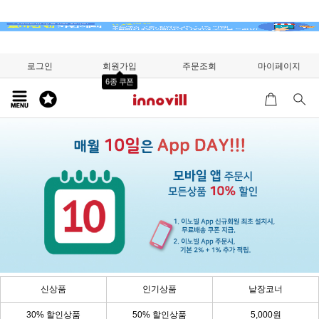
로그인
회원가입
주문조회
마이페이지
6종 쿠폰
신상품
인기상품
낱장코너
30% 할인상품
50% 할인상품
5,000원