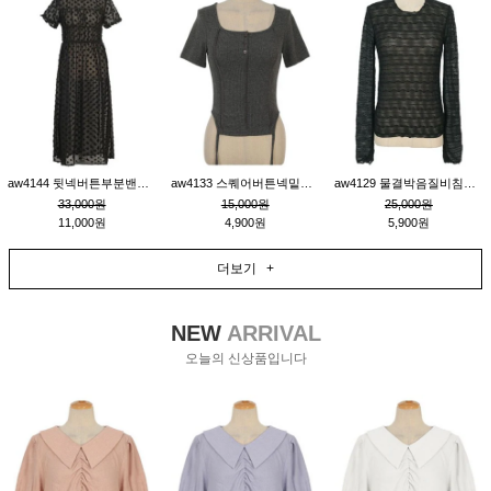
aw4144 뒷넥버튼부분밴딩레이어드비침원피스_블랙
aw4133 스퀘어버튼넥밑단줄잔골지환편티_챠콜
aw4129 물결박음질비침스판티_블랙
33,000원
15,000원
25,000원
11,000원
4,900원
5,900원
더보기 +
NEW
ARRIVAL
오늘의 신상품입니다