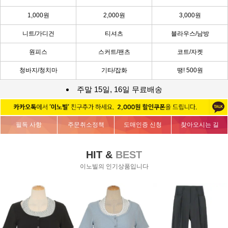
1,000원
2,000원
3,000원
니트/가디건
티셔츠
블라우스/남방
원피스
스커트/팬츠
코트/자켓
청바지/청치마
기타/잡화
땡! 500원
주말 15일, 16일 무료배송
필독 사항
주문취소정책
도매인증 신청
찾아오시는 길
HIT &
BEST
이노빌의 인기상품입니다