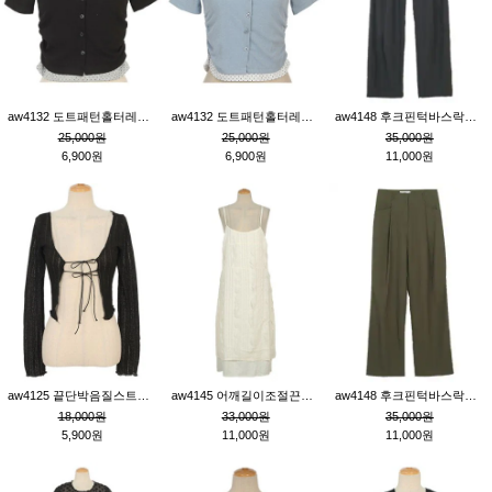
aw4132 도트패턴홀터레이어드St잔골지티_블랙
aw4132 도트패턴홀터레이어드St잔골지티_블루
aw4148 후크핀턱바스락팬츠_챠콜S
25,000원
25,000원
35,000원
6,900원
6,900원
11,000원
aw4125 끝단박음질스트랩오픈환편니트가디건_블랙
aw4145 어깨길이조절끈나시레이스러플원피스_아이보리
aw4148 후크핀턱바스락팬츠_카키M
18,000원
33,000원
35,000원
5,900원
11,000원
11,000원