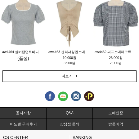
aw4464 실버팬던트미니레이스티_그레이
aw4463 센터셔링민소매티_베이지
aw4462 퍼프소매체크튜닉_네이비
(품절)
10,000원
23,000원
3,900원
7,900원
더보기 +
공지사항
Q&A
도매인증
이노빌 구매후기
상생점 문의
방문예약
CS CENTER
BANKING