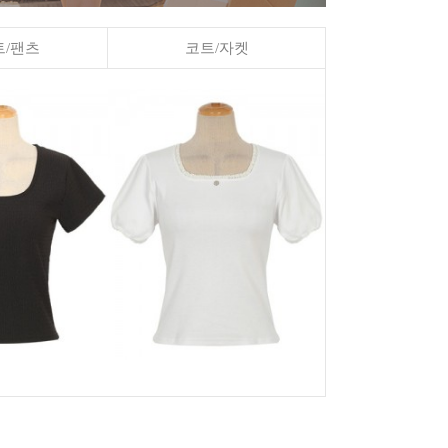
/팬츠
코트/자켓