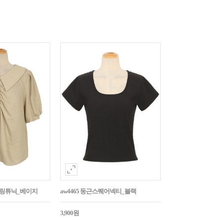
튼셔링튜닉_베이지
aw4465 둥근스퀘어넥티_블랙
3,900원