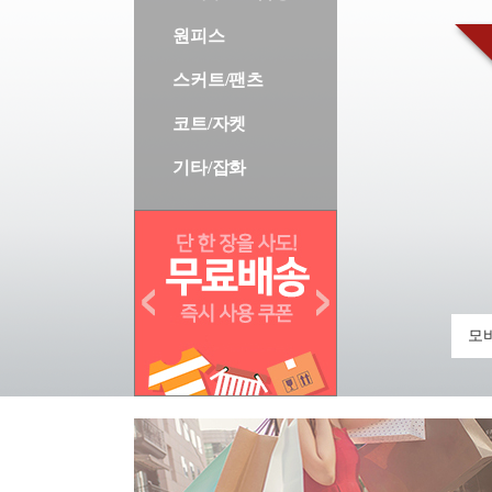
원피스
스커트/팬츠
코트/자켓
기타/잡화
모바