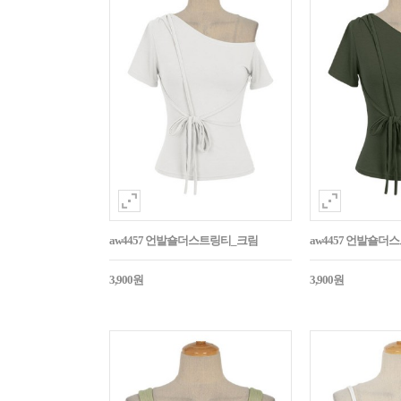
aw4457 언발숄더스트링티_크림
aw4457 언발숄
3,900원
3,900원