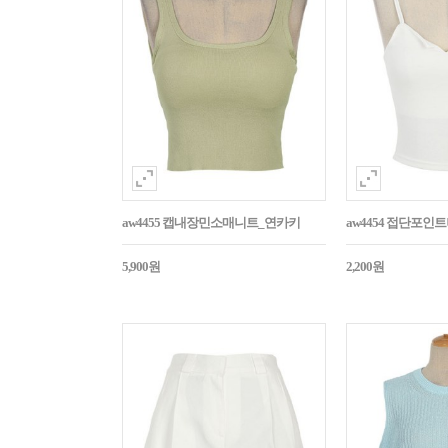
aw4455 캡내장민소매니트_연카키
aw4454 접단포인
5,900원
2,200원