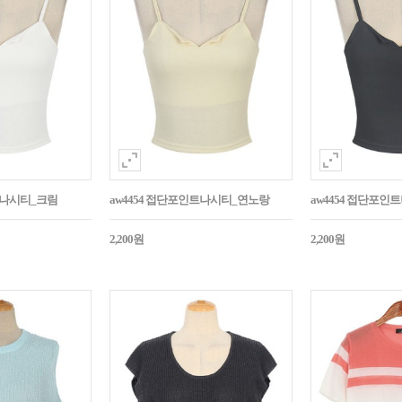
트나시티_크림
aw4454 접단포인트나시티_연노랑
aw4454 접단포인
2,200원
2,200원