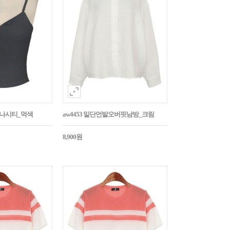
트나시티_먹색
aw4453 밑단언발오버핏남방_크림
8,900원