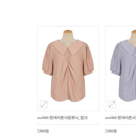
aw4466 뒷넥버튼셔링튜닉_핑크
aw4466 뒷넥버튼
7,900원
7,900원