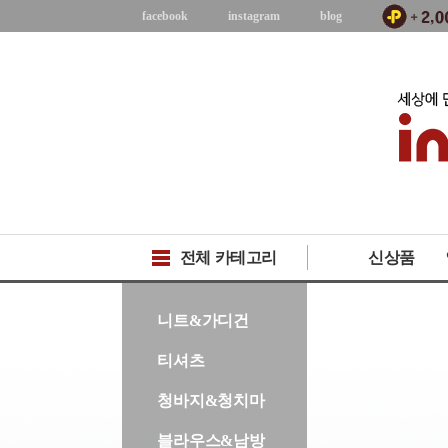
facebook
instagram
blog
전체 카테고리
신상품
-->
니트&가디건
티셔츠
청바지&청치마
블라우스&남방