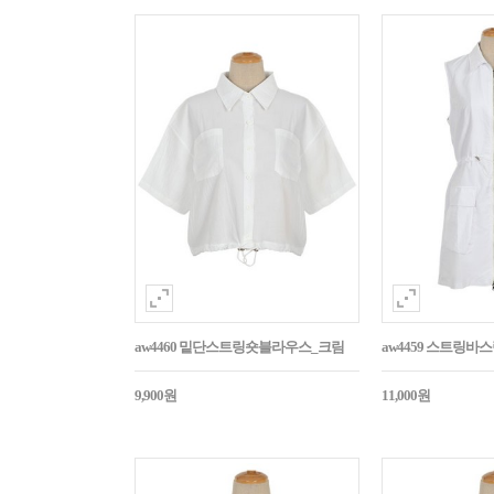
aw4460 밑단스트링숏블라우스_크림
aw4459 스트링
9,900원
11,000원