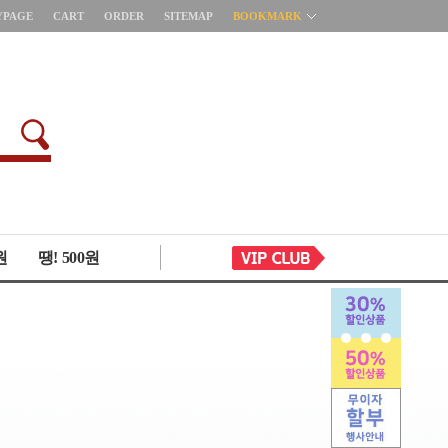
YPAGE
CART
ORDER
SITEMAP
BOOKMARK
원
땡! 500원