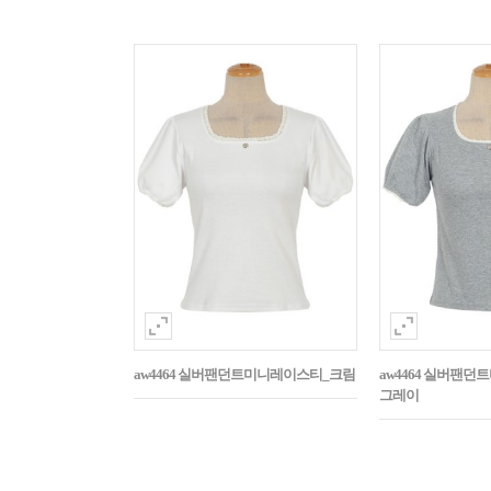
aw4464 실버팬던트미니레이스티_크림
aw4464 실버팬
그레이