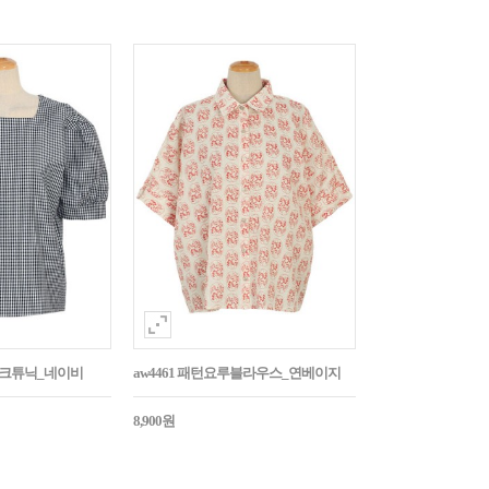
매체크튜닉_네이비
aw4461 패턴요루블라우스_연베이지
8,900원