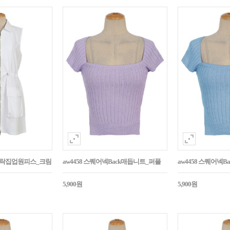
바스락집업원피스_크림
aw4458 스퀘어넥Back매듭니트_퍼플
aw4458 스퀘어넥
5,900원
5,900원