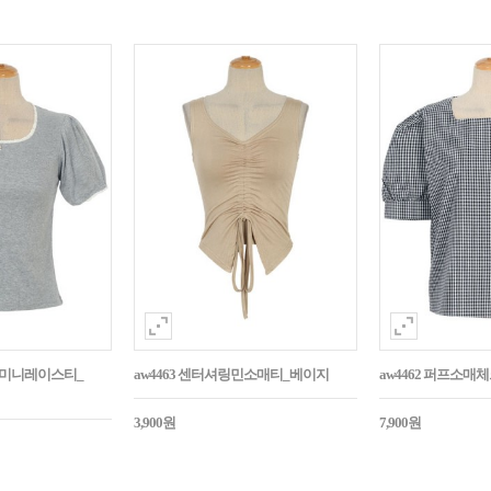
던트미니레이스티_
aw4463 센터셔링민소매티_베이지
aw4462 퍼프소
3,900원
7,900원