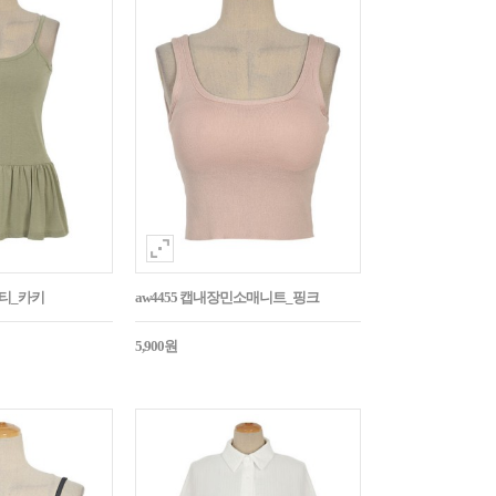
시티_카키
aw4455 캡내장민소매니트_핑크
5,900원