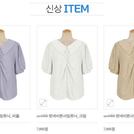
셔링튜닉_퍼플
aw4466 뒷넥버튼셔링튜닉_크림
aw4466 뒷넥버
7,900원
7,900원