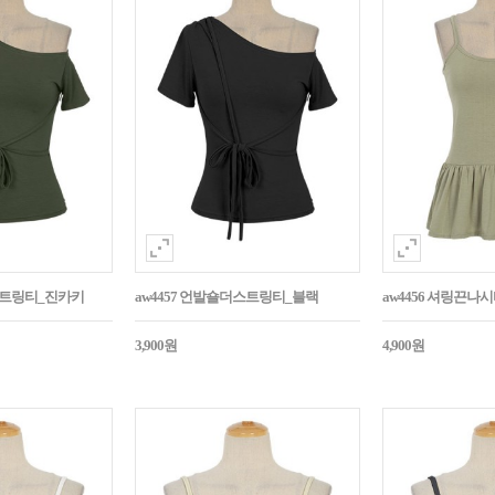
더스트링티_진카키
aw4457 언발숄더스트링티_블랙
aw4456 셔링끈나
3,900원
4,900원