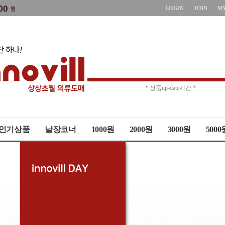
LOGIN
JOIN
M
* 주문취소 제한 *
* 상품up-date시간 *
인기상품
낱장코너
1000원
2000원
3000원
5000