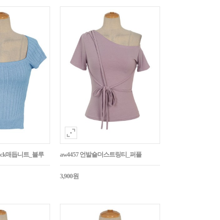
Back매듭니트_블루
aw4457 언발숄더스트링티_퍼플
3,900원