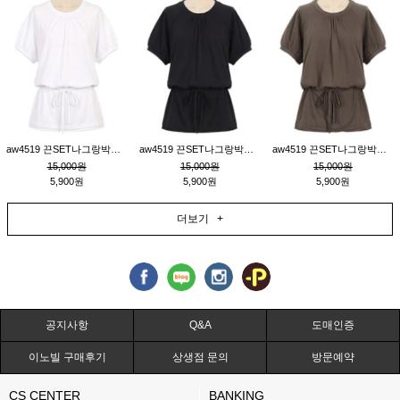
aw4519 끈SET나그랑박시티_크림
aw4519 끈SET나그랑박시티_블랙
aw4519 끈SET나그랑박시티_브라운
15,000원
15,000원
15,000원
5,900원
5,900원
5,900원
더보기 +
공지사항
Q&A
도매인증
이노빌 구매후기
상생점 문의
방문예약
CS CENTER
BANKING