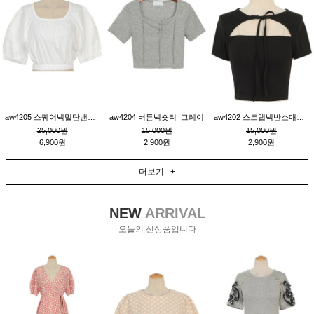
aw4205 스퀘어넥밑단밴딩숏블라우스_크림
aw4204 버튼넥숏티_그레이
aw4202 스트랩넥반소매숏티_블랙
25,000원
15,000원
15,000원
6,900원
2,900원
2,900원
더보기 +
NEW
ARRIVAL
오늘의 신상품입니다