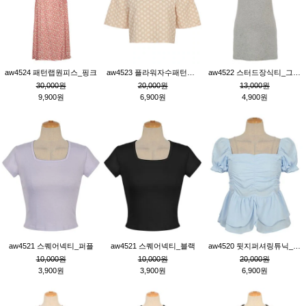
aw4524 패턴랩원피스_핑크
aw4523 플라워자수패턴튜닉_베이지
aw4522 스터드장식티_그레이
30,000원
20,000원
13,000원
9,900원
6,900원
4,900원
aw4521 스퀘어넥티_퍼플
aw4521 스퀘어넥티_블랙
aw4520 뒷지퍼셔링튜닉_블루
10,000원
10,000원
20,000원
3,900원
3,900원
6,900원