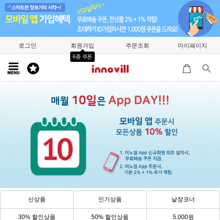
로그인
회원가입
주문조회
마이페이지
6종 쿠폰
신상품
인기상품
낱장코너
30% 할인상품
50% 할인상품
5,000원