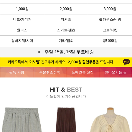
1,000원
2,000원
3,000원
니트/가디건
티셔츠
블라우스/남방
원피스
스커트/팬츠
코트/자켓
청바지/청치마
기타/잡화
땡! 500원
주말 15일, 16일 무료배송
필독 사항
주문취소정책
도매인증 신청
찾아오시는 길
HIT &
BEST
이노빌의 인기상품입니다