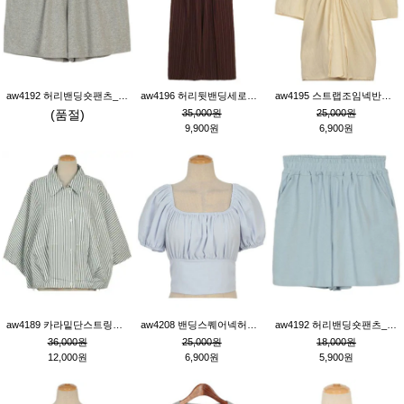
aw4192 허리밴딩숏팬츠_그레이
aw4196 허리뒷밴딩세로줄핀턱와이드팬츠_브라운
aw4195 스트랩조임넥반소매블라우스_연베이지
(품절)
35,000원
25,000원
9,900원
6,900원
aw4189 카라밑단스트링세로줄오버핏블라우스_크림
aw4208 밴딩스퀘어넥허리뒷트임블라우스_블루
aw4192 허리밴딩숏팬츠_블루
36,000원
25,000원
18,000원
12,000원
6,900원
5,900원