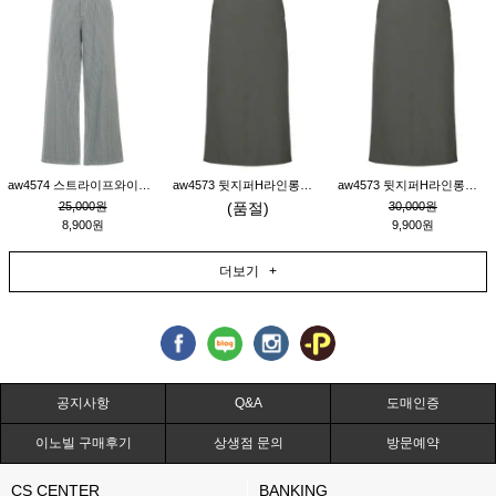
aw4574 스트라이프와이드팬츠_챠콜M
aw4573 뒷지퍼H라인롱스커트_연고동M
aw4573 뒷지퍼H라인롱스커트_연고동S
25,000원
(품절)
30,000원
8,900원
9,900원
더보기 +
공지사항
Q&A
도매인증
이노빌 구매후기
상생점 문의
방문예약
CS CENTER
BANKING