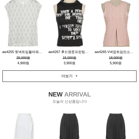
aw4255 뒷넥트임플라워패턴티_크림
aw4267 후드영문프린팅민소매티_블랙
aw4265 V넥앞트임민소매티블라우스_핑크
25,000원
15,000원
18,000원
4,900원
3,900원
5,900원
더보기 +
NEW
ARRIVAL
오늘의 신상품입니다