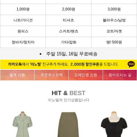
1,000원
2,000원
3,000원
니트/가디건
티셔츠
블라우스/남방
원피스
스커트/팬츠
코트/자켓
청바지/청치마
기타/잡화
땡! 500원
주말 15일, 16일 무료배송
필독 사항
주문취소정책
도매인증 신청
찾아오시는 길
HIT &
BEST
이노빌의 인기상품입니다