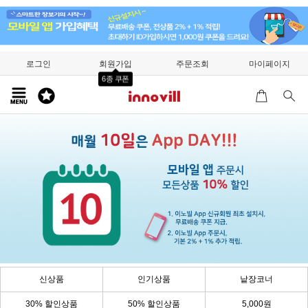
로그인
회원가입
주문조회
마이페이지
6종 쿠폰
신상품
인기상품
낱장코너
30% 할인상품
50% 할인상품
5,000원