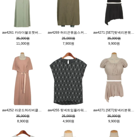
aw4261 카라더블포켓버튼원피스_카키
aw4269 허리끈묶음스커트_카키
aw4271 [SET]뒷넥리본묶음부분밴딩숏블라우스&허리밴딩스커트팬츠_블랙
35,000원
25,000원
35,000원
11,000원
7,900원
9,900원
aw4252 라운드허리버클원피스_핑크
aw4255 뒷넥트임플라워패턴티_블랙
aw4271 [SET]뒷넥리본묶음부분밴딩숏블라우스&허리밴딩스커트팬츠_베이지
35,000원
25,000원
35,000원
8,900원
4,900원
9,900원