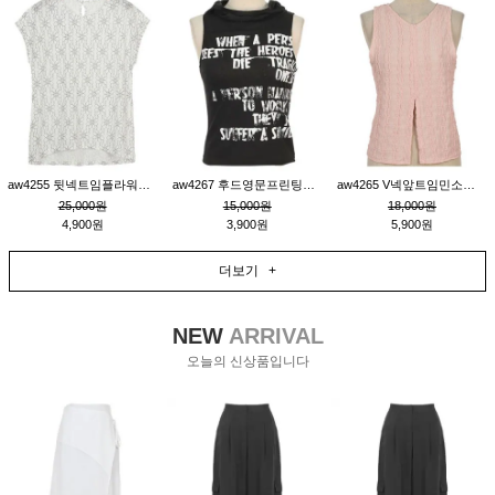
aw4255 뒷넥트임플라워패턴티_크림
aw4267 후드영문프린팅민소매티_블랙
aw4265 V넥앞트임민소매티블라우스_핑크
25,000원
15,000원
18,000원
4,900원
3,900원
5,900원
더보기 +
NEW
ARRIVAL
오늘의 신상품입니다