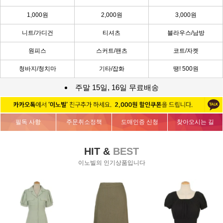
1,000원
2,000원
3,000원
니트/가디건
티셔츠
블라우스/남방
원피스
스커트/팬츠
코트/자켓
청바지/청치마
기타/잡화
땡! 500원
주말 15일, 16일 무료배송
필독 사항
주문취소정책
도매인증 신청
찾아오시는 길
HIT &
BEST
이노빌의 인기상품입니다