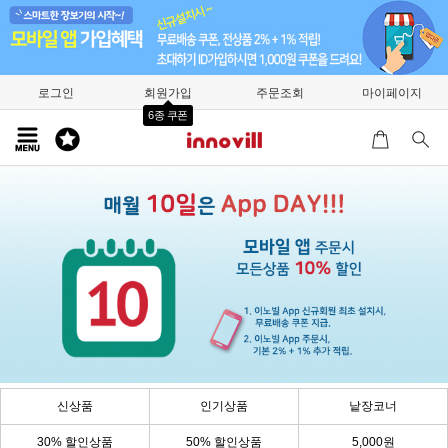
로그인
회원가입
주문조회
마이페이지
6종 쿠폰
신상품
인기상품
낱장코너
30% 할인상품
50% 할인상품
5,000원