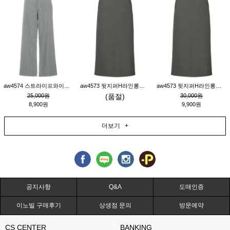
aw4574 스트라이프와이드팬츠_챠콜M
aw4573 뒷지퍼H라인롱스커트_연고동M
aw4573 뒷지퍼H라인롱스커트_연고동S
25,000원
(품절)
30,000원
8,900원
9,900원
더보기 +
공지사항
Q&A
도매인증
이노빌 구매후기
상생점 문의
방문예약
CS CENTER
BANKING