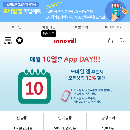
로그인
회원가입
주문조회
마이페이지
6종 쿠폰
신상품
인기상품
낱장코너
30% 할인상품
50% 할인상품
5,000원