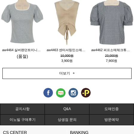
aw4464 실버팬던트미니레이스티_그레이
aw4463 센터셔링민소매티_베이지
aw4462 퍼프소매체크튜닉_네이비
(품절)
10,000원
23,000원
3,900원
7,900원
더보기 +
공지사항
Q&A
도매인증
이노빌 구매후기
상생점 문의
방문예약
CS CENTER
BANKING