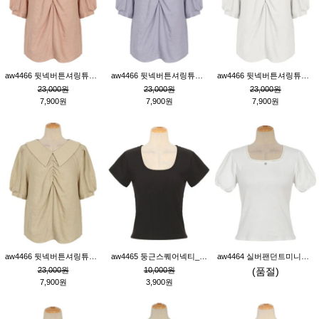
aw4466 뒷넥버튼셔링튜닉_핑크
aw4466 뒷넥버튼셔링튜닉_퍼플
aw4466 뒷넥버튼셔링튜닉_크림
23,000원
23,000원
23,000원
7,900원
7,900원
7,900원
aw4466 뒷넥버튼셔링튜닉_베이지
aw4465 둥근스퀘어넥티_블랙
aw4464 실버팬던트미니레이스티_크림
23,000원
10,000원
(품절)
7,900원
3,900원