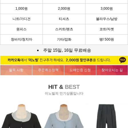
1,000원
2,000원
3,000원
니트/가디건
티셔츠
블라우스/남방
원피스
스커트/팬츠
코트/자켓
청바지/청치마
기타/잡화
땡! 500원
주말 15일, 16일 무료배송
필독 사항
주문취소정책
도매인증 신청
찾아오시는 길
HIT &
BEST
이노빌의 인기상품입니다