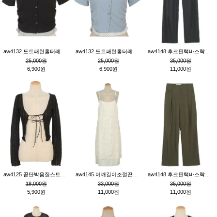
aw4132 도트패턴홀터레이어드St잔골지티_블랙
aw4132 도트패턴홀터레이어드St잔골지티_블루
aw4148 후크핀턱바스락팬츠_챠콜S
25,000원
25,000원
35,000원
6,900원
6,900원
11,000원
aw4125 끝단박음질스트랩오픈환편니트가디건_블랙
aw4145 어깨길이조절끈나시레이스러플원피스_아이보리
aw4148 후크핀턱바스락팬츠_카키M
18,000원
33,000원
35,000원
5,900원
11,000원
11,000원