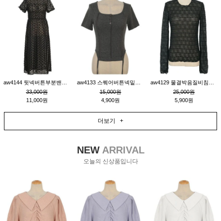
aw4144 뒷넥버튼부분밴딩레이어드비침원피스_블랙
aw4133 스퀘어버튼넥밑단줄잔골지환편티_챠콜
aw4129 물결박음질비침스판티_블랙
33,000원
15,000원
25,000원
11,000원
4,900원
5,900원
더보기 +
NEW
ARRIVAL
오늘의 신상품입니다