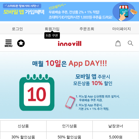
로그인
회원가입
주문조회
마이페이지
6종 쿠폰
신상품
인기상품
낱장코너
30% 할인상품
50% 할인상품
5,000원