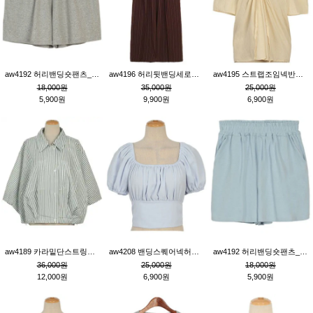
aw4192 허리밴딩숏팬츠_그레이
aw4196 허리뒷밴딩세로줄핀턱와이드팬츠_브라운
aw4195 스트랩조임넥반소매블라우스_연베이지
18,000원
35,000원
25,000원
5,900원
9,900원
6,900원
aw4189 카라밑단스트링세로줄오버핏블라우스_크림
aw4208 밴딩스퀘어넥허리뒷트임블라우스_블루
aw4192 허리밴딩숏팬츠_블루
36,000원
25,000원
18,000원
12,000원
6,900원
5,900원