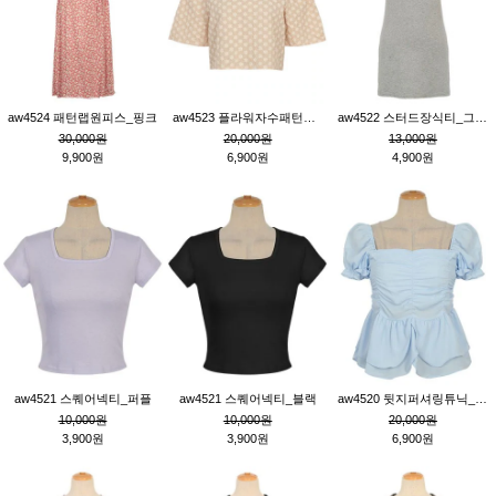
aw4524 패턴랩원피스_핑크
aw4523 플라워자수패턴튜닉_베이지
aw4522 스터드장식티_그레이
30,000원
20,000원
13,000원
9,900원
6,900원
4,900원
aw4521 스퀘어넥티_퍼플
aw4521 스퀘어넥티_블랙
aw4520 뒷지퍼셔링튜닉_블루
10,000원
10,000원
20,000원
3,900원
3,900원
6,900원