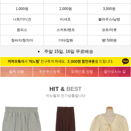
1,000원
2,000원
3,000원
니트/가디건
티셔츠
블라우스/남방
원피스
스커트/팬츠
코트/자켓
청바지/청치마
기타/잡화
땡! 500원
주말 15일, 16일 무료배송
필독 사항
주문취소정책
도매인증 신청
찾아오시는 길
HIT &
BEST
이노빌의 인기상품입니다