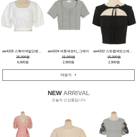
aw4205 스퀘어넥밑단밴딩숏블라우스_크림
aw4204 버튼넥숏티_그레이
aw4202 스트랩넥반소매숏티_블랙
25,000원
15,000원
15,000원
6,900원
2,900원
2,900원
더보기 +
NEW
ARRIVAL
오늘의 신상품입니다