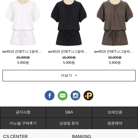
aw4519 끈SET나그랑박시티_크림
aw4519 끈SET나그랑박시티_블랙
aw4519 끈SET나그랑박시티_브라운
15,000원
15,000원
15,000원
5,900원
5,900원
5,900원
더보기 +
공지사항
Q&A
도매인증
이노빌 구매후기
상생점 문의
방문예약
CS CENTER
BANKING