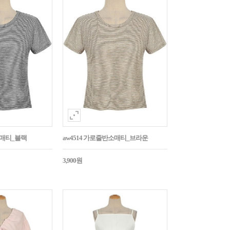
소매티_블랙
aw4514 가로줄반소매티_브라운
3,900원