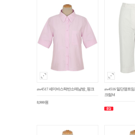
aw4517 세미바스락반소매남방_핑크
aw4516 밑단옆트
크림M
8,900원