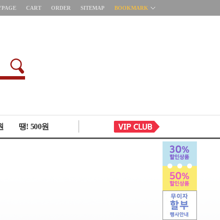
YPAGE
CART
ORDER
SITEMAP
BOOKMARK
원
땡! 500원