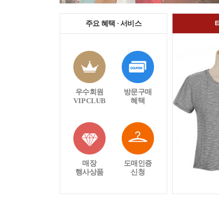
주요 혜택 · 서비스
우수회원
방문구매
VIP CLUB
혜택
매장
도매인증
행사상품
신청