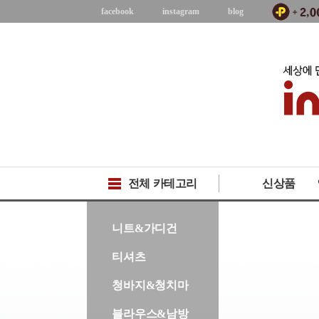
facebook
instagram
blog
전체 카테고리
신상품
-->
니트&가디건
티셔츠
청바지&청치마
블라우스&남방