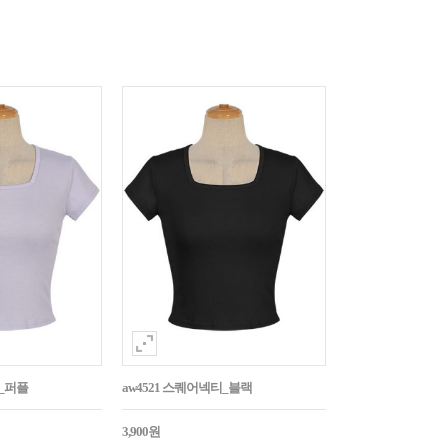
티_퍼플
aw4521 스퀘어넥티_블랙
3,900원