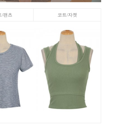
/팬츠
코트/자켓