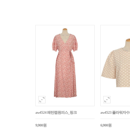
aw4524 패턴랩원피스_핑크
aw4523 플라워
9,900원
6,900원