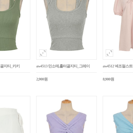
홀터골지티_카키
aw4513 민소매,홀터골지티_그레이
aw4512 넥조절
2,900원
8,900원