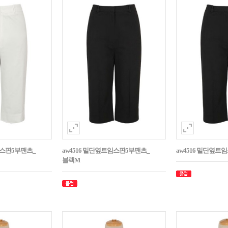
임스판5부팬츠_
aw4516 밑단옆트임스판5부팬츠_
aw4516 밑단옆트
블랙M