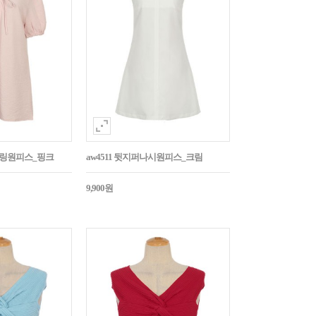
스트링원피스_핑크
aw4511 뒷지퍼나시원피스_크림
9,900원