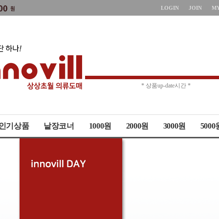
LOGIN
JOIN
M
* 상품up-date시간 *
* 주문취소 제한 *
인기상품
낱장코너
1000원
2000원
3000원
5000