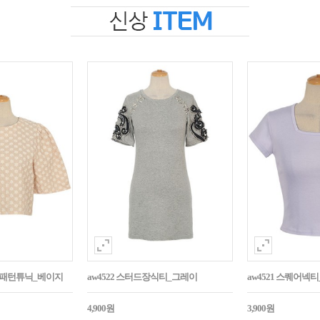
자수패턴튜닉_베이지
aw4522 스터드장식티_그레이
aw4521 스퀘어넥
4,900원
3,900원