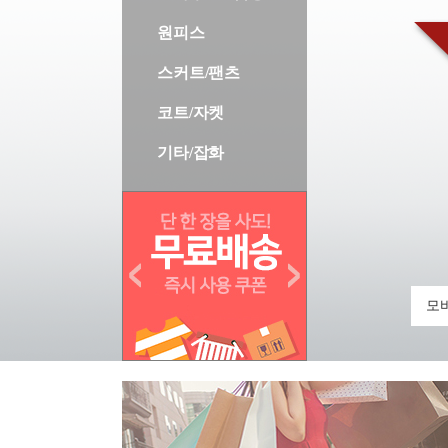
원피스
스커트/팬츠
코트/자켓
기타/잡화
모바