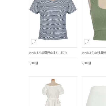
aw4514 가로줄반소매티_네이비
aw4513 민소매,
3,900원
2,900원