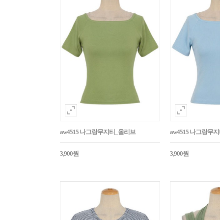
aw4515 나그랑무지티_올리브
aw4515 나그랑무
3,900원
3,900원