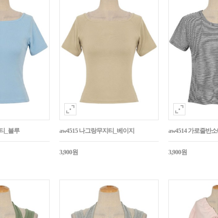
지티_블루
aw4515 나그랑무지티_베이지
aw4514 가로줄반
3,900원
3,900원