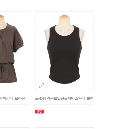
나그랑박시티_브라운
aw4518 라운드밑단골지민소매티_블랙