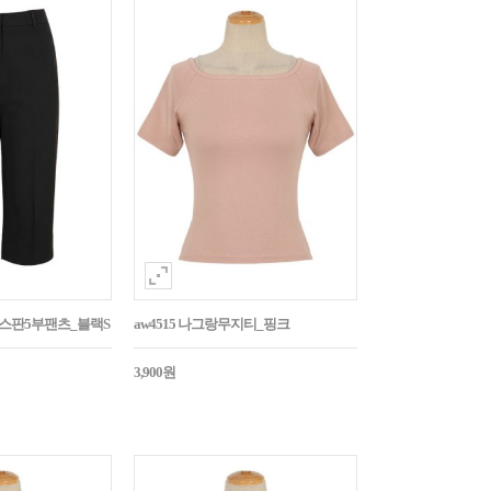
임스판5부팬츠_블랙S
aw4515 나그랑무지티_핑크
3,900원