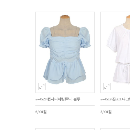
aw4520 뒷지퍼셔링튜닉_블루
aw4519 끈SET
6,900원
5,900원