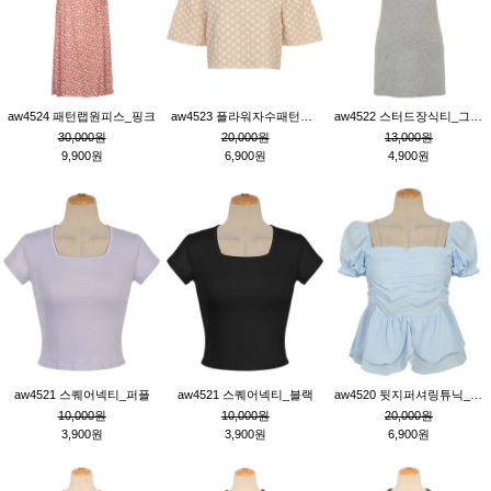
aw4524 패턴랩원피스_핑크
aw4523 플라워자수패턴튜닉_베이지
aw4522 스터드장식티_그레이
30,000원
20,000원
13,000원
9,900원
6,900원
4,900원
aw4521 스퀘어넥티_퍼플
aw4521 스퀘어넥티_블랙
aw4520 뒷지퍼셔링튜닉_블루
10,000원
10,000원
20,000원
3,900원
3,900원
6,900원