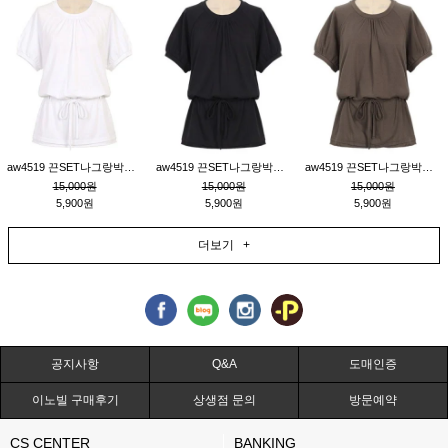
aw4519 끈SET나그랑박시티_크림
aw4519 끈SET나그랑박시티_블랙
aw4519 끈SET나그랑박시티_브라운
15,000원
15,000원
15,000원
5,900원
5,900원
5,900원
더보기 +
공지사항
Q&A
도매인증
이노빌 구매후기
상생점 문의
방문예약
CS CENTER
BANKING