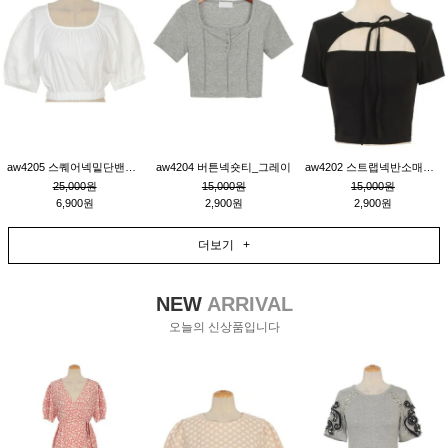
aw4205 스퀘어넥밑단밴딩숏블라우스_크림
aw4204 버튼넥숏티_그레이
aw4202 스트랩넥반소매숏티_블랙
25,000원
15,000원
15,000원
6,900원
2,900원
2,900원
더보기 +
NEW
ARRIVAL
오늘의 신상품입니다