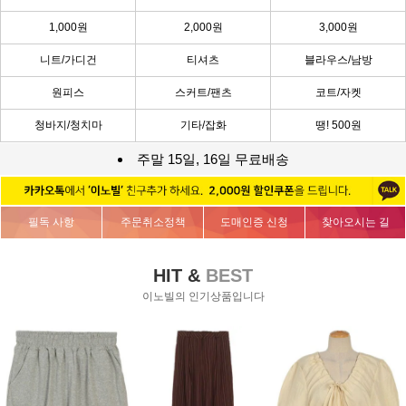
1,000원
2,000원
3,000원
니트/가디건
티셔츠
블라우스/남방
원피스
스커트/팬츠
코트/자켓
청바지/청치마
기타/잡화
땡! 500원
주말 15일, 16일 무료배송
필독 사항
주문취소정책
도매인증 신청
찾아오시는 길
HIT &
BEST
이노빌의 인기상품입니다