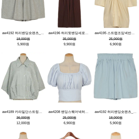
aw4192 허리밴딩숏팬츠_그레이
aw4196 허리뒷밴딩세로줄핀턱와이드팬츠_브라운
aw4195 스트랩조임넥반소매블라우스_연베이지
18,000원
35,000원
25,000원
5,900원
9,900원
6,900원
aw4189 카라밑단스트링세로줄오버핏블라우스_크림
aw4208 밴딩스퀘어넥허리뒷트임블라우스_블루
aw4192 허리밴딩숏팬츠_블루
36,000원
25,000원
18,000원
12,000원
6,900원
5,900원