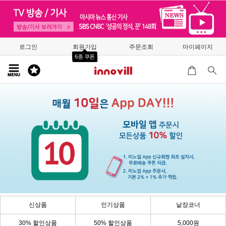
로그인
회원가입
주문조회
마이페이지
6종 쿠폰
신상품
인기상품
낱장코너
30% 할인상품
50% 할인상품
5,000원