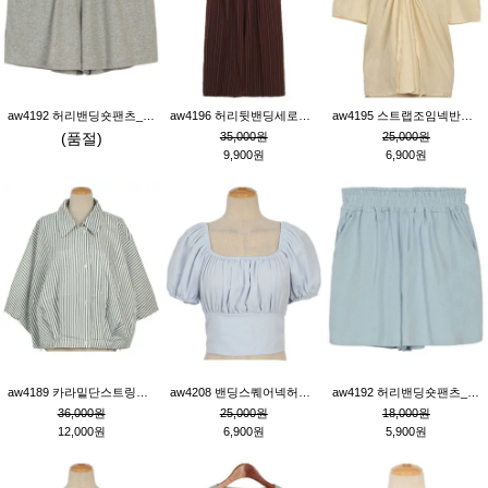
aw4192 허리밴딩숏팬츠_그레이
aw4196 허리뒷밴딩세로줄핀턱와이드팬츠_브라운
aw4195 스트랩조임넥반소매블라우스_연베이지
(품절)
35,000원
25,000원
9,900원
6,900원
aw4189 카라밑단스트링세로줄오버핏블라우스_크림
aw4208 밴딩스퀘어넥허리뒷트임블라우스_블루
aw4192 허리밴딩숏팬츠_블루
36,000원
25,000원
18,000원
12,000원
6,900원
5,900원