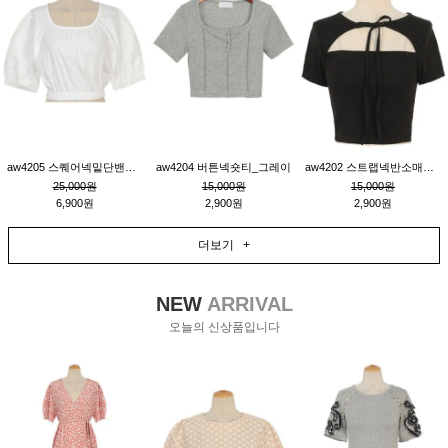
aw4205 스퀘어넥밑단밴딩숏블라우스_크림
aw4204 버튼넥숏티_그레이
aw4202 스트랩넥반소매숏티_블랙
25,000원
15,000원
15,000원
6,900원
2,900원
2,900원
더보기 +
NEW
ARRIVAL
오늘의 신상품입니다