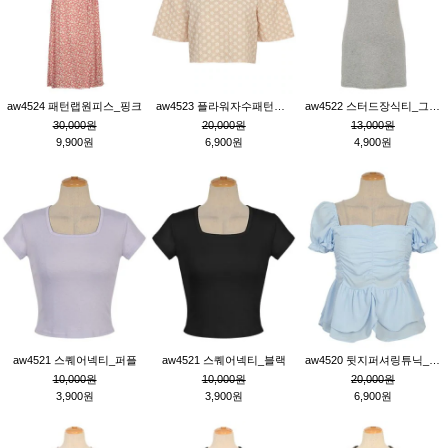
aw4524 패턴랩원피스_핑크
aw4523 플라워자수패턴튜닉_베이지
aw4522 스터드장식티_그레이
30,000원
20,000원
13,000원
9,900원
6,900원
4,900원
aw4521 스퀘어넥티_퍼플
aw4521 스퀘어넥티_블랙
aw4520 뒷지퍼셔링튜닉_블루
10,000원
10,000원
20,000원
3,900원
3,900원
6,900원