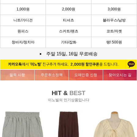
1,000원
2,000원
3,000원
니트/가디건
티셔츠
블라우스/남방
원피스
스커트/팬츠
코트/자켓
청바지/청치마
기타/잡화
땡! 500원
주말 15일, 16일 무료배송
필독 사항
주문취소정책
도매인증 신청
찾아오시는 길
HIT &
BEST
이노빌의 인기상품입니다