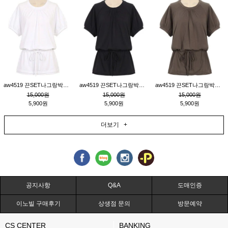
aw4519 끈SET나그랑박시티_크림
aw4519 끈SET나그랑박시티_블랙
aw4519 끈SET나그랑박시티_브라운
15,000원
15,000원
15,000원
5,900원
5,900원
5,900원
더보기 +
공지사항
Q&A
도매인증
이노빌 구매후기
상생점 문의
방문예약
CS CENTER
BANKING