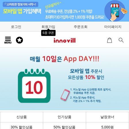
로그인
회원가입
주문조회
마이페이지
6종 쿠폰
신상품
인기상품
낱장코너
30% 할인상품
50% 할인상품
5,000원