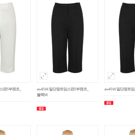
임스판5부팬츠_
aw4516 밑단옆트임스판5부팬츠_
aw4516 밑단옆트
블랙M