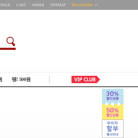
YPAGE
CART
ORDER
SITEMAP
BOOKMARK
원
땡! 500원