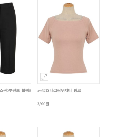
임스판5부팬츠_블랙S
aw4515 나그랑무지티_핑크
3,900원