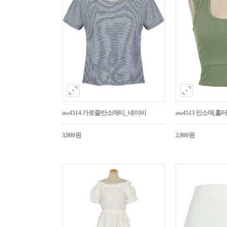
aw4514 가로줄반소매티_네이비
aw4513 민소매,
3,900원
2,900원