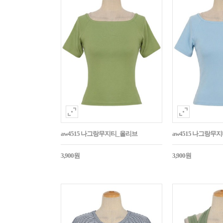
aw4515 나그랑무지티_올리브
aw4515 나그랑무
3,900원
3,900원