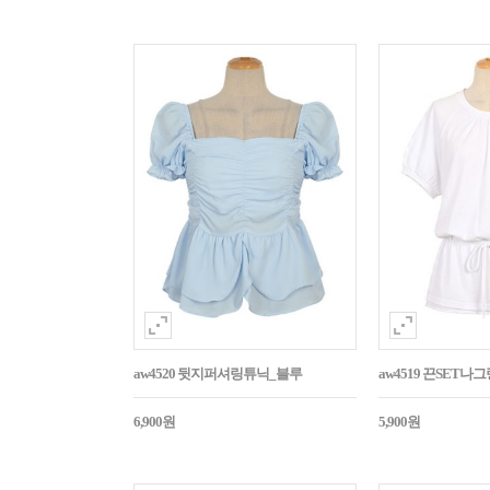
aw4520 뒷지퍼셔링튜닉_블루
aw4519 끈SET
6,900원
5,900원