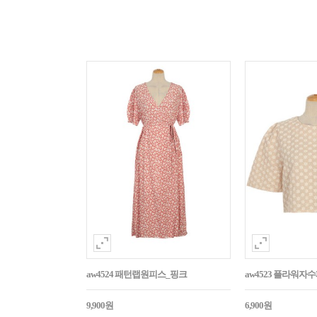
aw4524 패턴랩원피스_핑크
aw4523 플라워
9,900원
6,900원