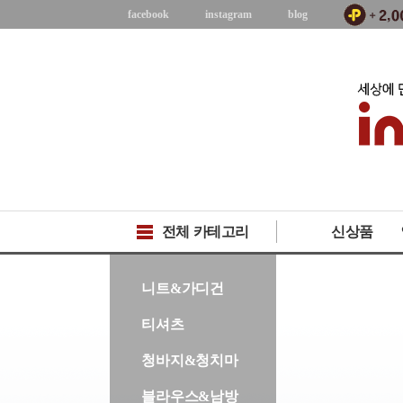
facebook
instagram
blog
전체 카테고리
신상품
-->
니트&가디건
티셔츠
청바지&청치마
블라우스&남방