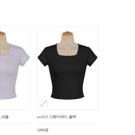
티_퍼플
aw4521 스퀘어넥티_블랙
3,900원