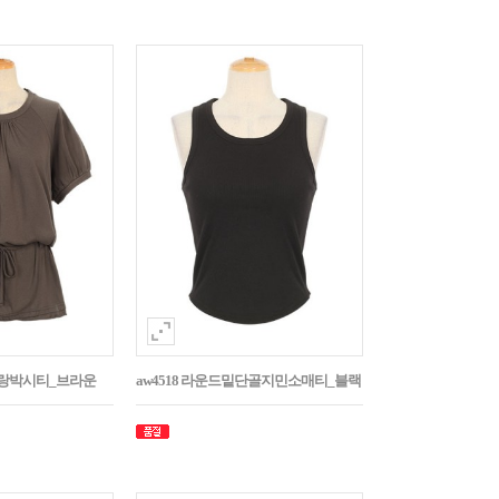
나그랑박시티_브라운
aw4518 라운드밑단골지민소매티_블랙