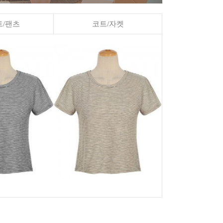
/팬츠
코트/자켓