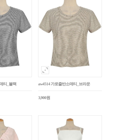
소매티_블랙
aw4514 가로줄반소매티_브라운
3,900원