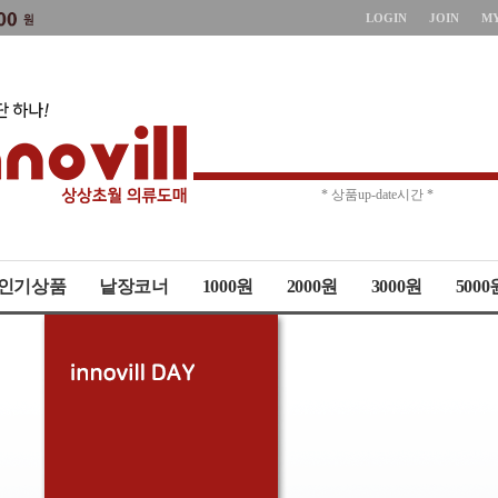
LOGIN
JOIN
M
* 주문취소 제한 *
* 상품up-date시간 *
인기상품
낱장코너
1000원
2000원
3000원
5000