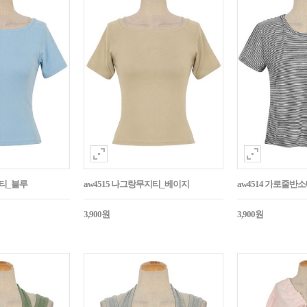
지티_블루
aw4515 나그랑무지티_베이지
aw4514 가로줄반
3,900원
3,900원