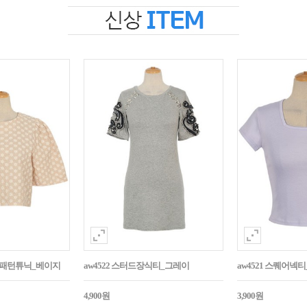
자수패턴튜닉_베이지
aw4522 스터드장식티_그레이
aw4521 스퀘어넥
4,900원
3,900원