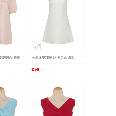
스트링원피스_핑크
aw4511 뒷지퍼나시원피스_크림