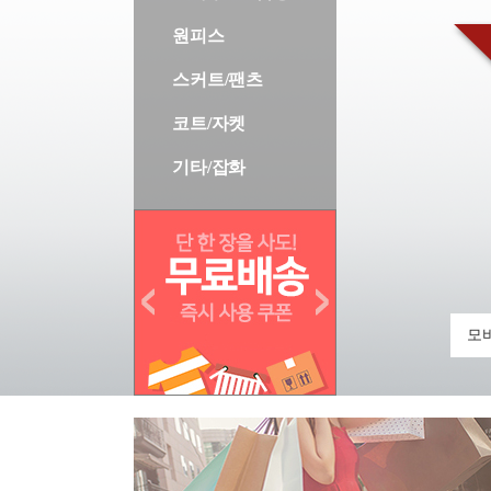
원피스
스커트/팬츠
코트/자켓
기타/잡화
모바