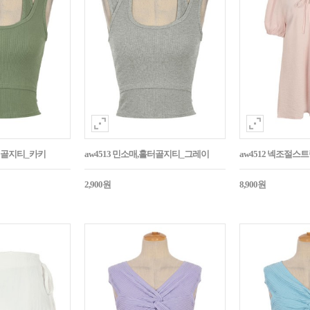
홀터골지티_카키
aw4513 민소매,홀터골지티_그레이
aw4512 넥조절
2,900원
8,900원