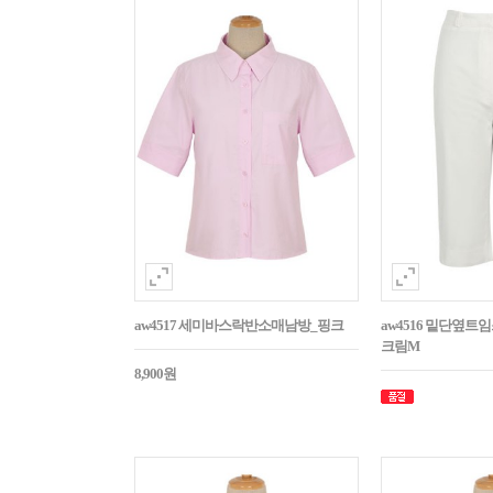
aw4517 세미바스락반소매남방_핑크
aw4516 밑단옆트
크림M
8,900원