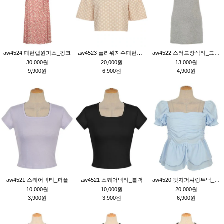
aw4524 패턴랩원피스_핑크
aw4523 플라워자수패턴튜닉_베이지
aw4522 스터드장식티_그레이
30,000원
20,000원
13,000원
9,900원
6,900원
4,900원
aw4521 스퀘어넥티_퍼플
aw4521 스퀘어넥티_블랙
aw4520 뒷지퍼셔링튜닉_블루
10,000원
10,000원
20,000원
3,900원
3,900원
6,900원