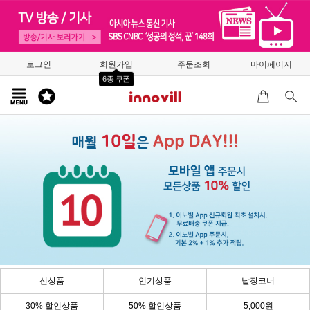
로그인
회원가입
주문조회
마이페이지
6종 쿠폰
신상품
인기상품
낱장코너
30% 할인상품
50% 할인상품
5,000원