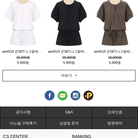
aw4519 끈SET나그랑박시티_크림
aw4519 끈SET나그랑박시티_블랙
aw4519 끈SET나그랑박시티_브라운
15,000원
15,000원
15,000원
5,900원
5,900원
5,900원
더보기 +
공지사항
Q&A
도매인증
이노빌 구매후기
상생점 문의
방문예약
CS CENTER
BANKING