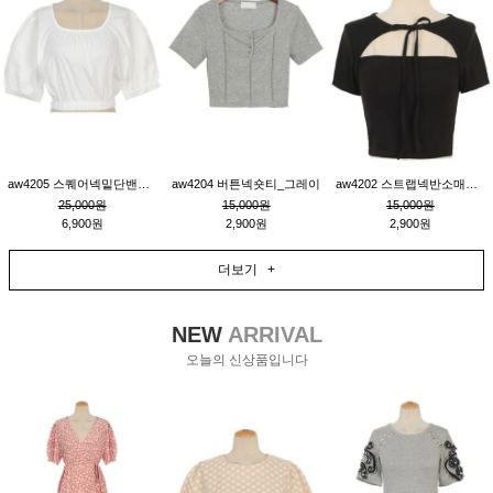
aw4205 스퀘어넥밑단밴딩숏블라우스_크림
aw4204 버튼넥숏티_그레이
aw4202 스트랩넥반소매숏티_블랙
25,000원
15,000원
15,000원
6,900원
2,900원
2,900원
더보기 +
NEW
ARRIVAL
오늘의 신상품입니다