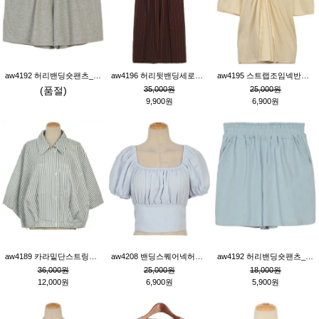
aw4192 허리밴딩숏팬츠_그레이
aw4196 허리뒷밴딩세로줄핀턱와이드팬츠_브라운
aw4195 스트랩조임넥반소매블라우스_연베이지
(품절)
35,000원
25,000원
9,900원
6,900원
aw4189 카라밑단스트링세로줄오버핏블라우스_크림
aw4208 밴딩스퀘어넥허리뒷트임블라우스_블루
aw4192 허리밴딩숏팬츠_블루
36,000원
25,000원
18,000원
12,000원
6,900원
5,900원