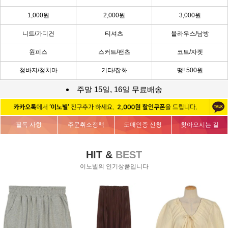
1,000원
2,000원
3,000원
니트/가디건
티셔츠
블라우스/남방
원피스
스커트/팬츠
코트/자켓
청바지/청치마
기타/잡화
땡! 500원
주말 15일, 16일 무료배송
필독 사항
주문취소정책
도매인증 신청
찾아오시는 길
HIT &
BEST
이노빌의 인기상품입니다