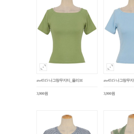
aw4515 나그랑무지티_올리브
aw4515 나그랑무
3,900원
3,900원