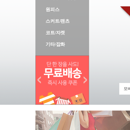
원피스
스커트/팬츠
코트/자켓
기타/잡화
모바