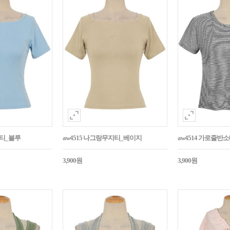
지티_블루
aw4515 나그랑무지티_베이지
aw4514 가로줄반
3,900원
3,900원