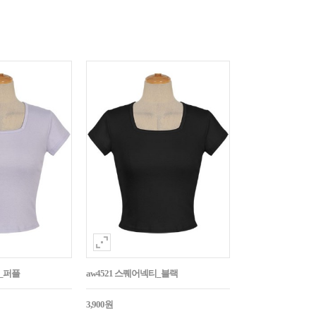
티_퍼플
aw4521 스퀘어넥티_블랙
3,900원