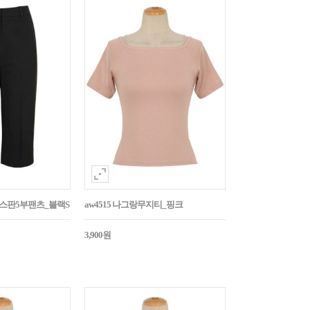
임스판5부팬츠_블랙S
aw4515 나그랑무지티_핑크
3,900원