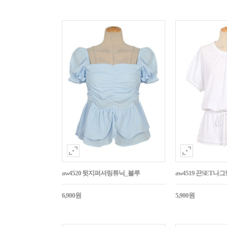
aw4520 뒷지퍼셔링튜닉_블루
aw4519 끈SET
6,900원
5,900원