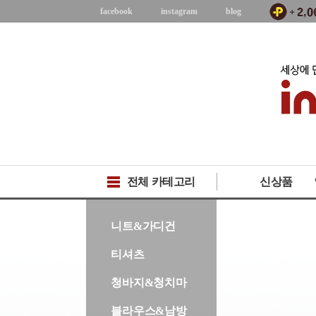
facebook
instagram
blog
전체 카테고리
신상품
-->
니트&가디건
티셔츠
청바지&청치마
블라우스&남방