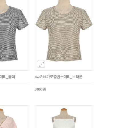
소매티_블랙
aw4514 가로줄반소매티_브라운
3,900원