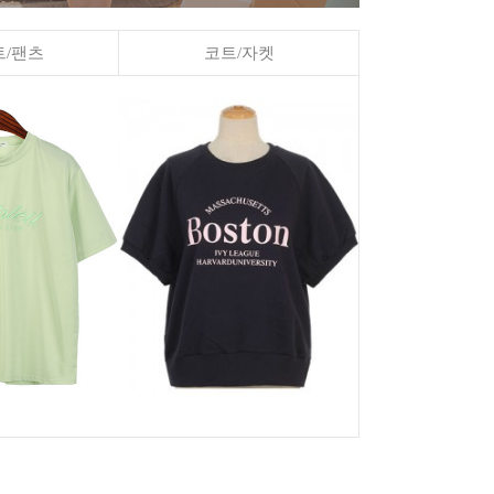
/팬츠
코트/자켓