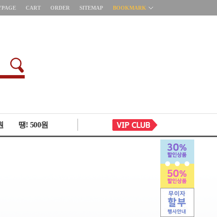
YPAGE
CART
ORDER
SITEMAP
BOOKMARK
원
땡! 500원