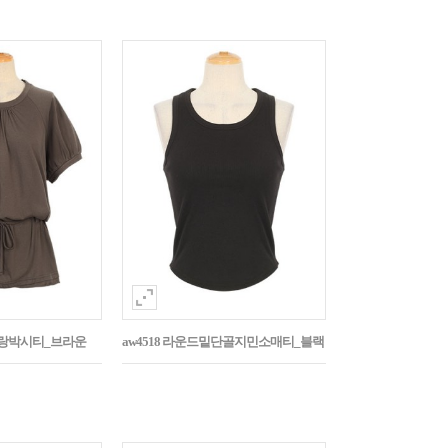
나그랑박시티_브라운
aw4518 라운드밑단골지민소매티_블랙