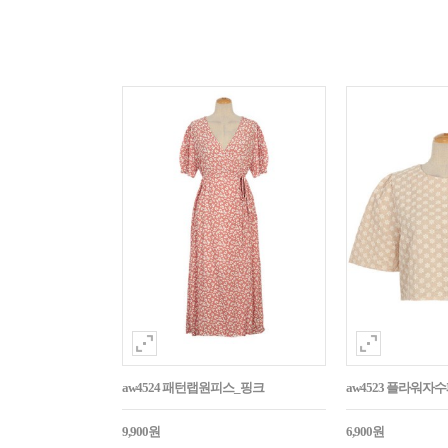
aw4524 패턴랩원피스_핑크
aw4523 플라워
9,900원
6,900원