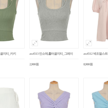
홀터골지티_카키
aw4513 민소매,홀터골지티_그레이
aw4512 넥조절
2,900원
8,900원