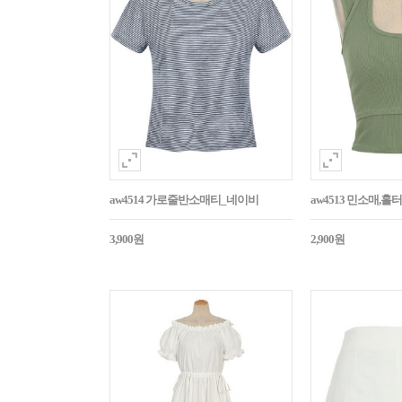
aw4514 가로줄반소매티_네이비
aw4513 민소매,
3,900원
2,900원