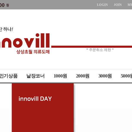
LOGIN
JOIN
M
* 주문취소 제한 *
* 상품up-date시간 *
인기상품
낱장코너
1000원
2000원
3000원
5000