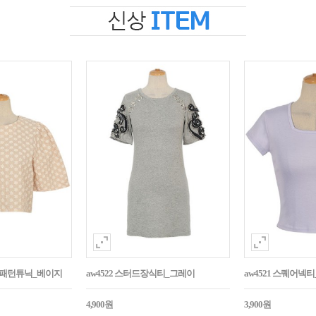
자수패턴튜닉_베이지
aw4522 스터드장식티_그레이
aw4521 스퀘어넥
4,900원
3,900원