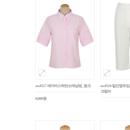
aw4517 세미바스락반소매남방_핑크
aw4516 밑단옆트
크림M
8,900원