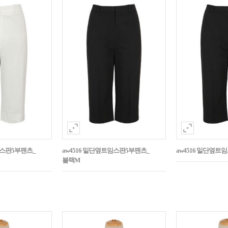
임스판5부팬츠_
aw4516 밑단옆트임스판5부팬츠_
aw4516 밑단옆트
블랙M