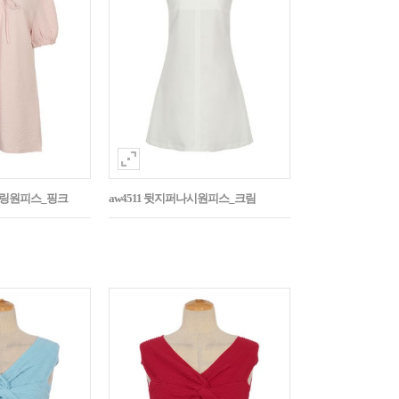
스트링원피스_핑크
aw4511 뒷지퍼나시원피스_크림