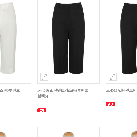
임스판5부팬츠_
aw4516 밑단옆트임스판5부팬츠_
aw4516 밑단옆트
블랙M