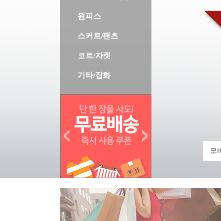
원피스
스커트/팬츠
코트/자켓
기타/잡화
모바