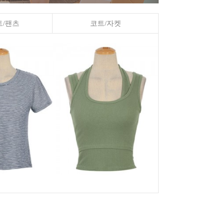
/팬츠
코트/자켓