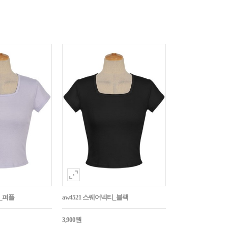
티_퍼플
aw4521 스퀘어넥티_블랙
3,900원