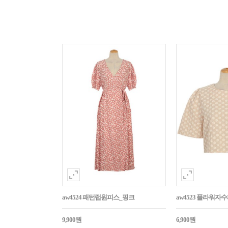
aw4524 패턴랩원피스_핑크
aw4523 플라워
9,900원
6,900원