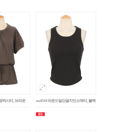
나그랑박시티_브라운
aw4518 라운드밑단골지민소매티_블랙