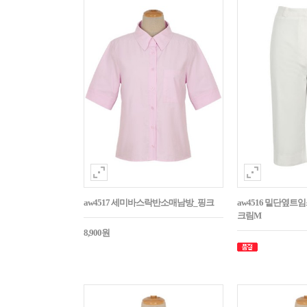
aw4517 세미바스락반소매남방_핑크
aw4516 밑단옆트
크림M
8,900원