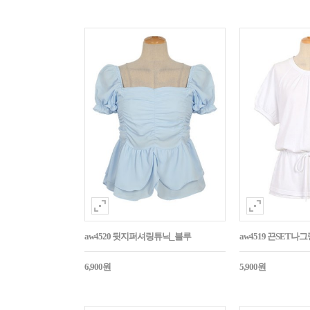
aw4520 뒷지퍼셔링튜닉_블루
aw4519 끈SET
6,900원
5,900원