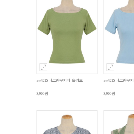
aw4515 나그랑무지티_올리브
aw4515 나그랑무
3,900원
3,900원