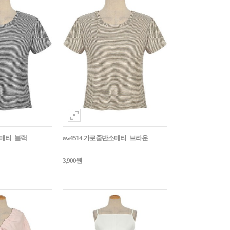
소매티_블랙
aw4514 가로줄반소매티_브라운
3,900원