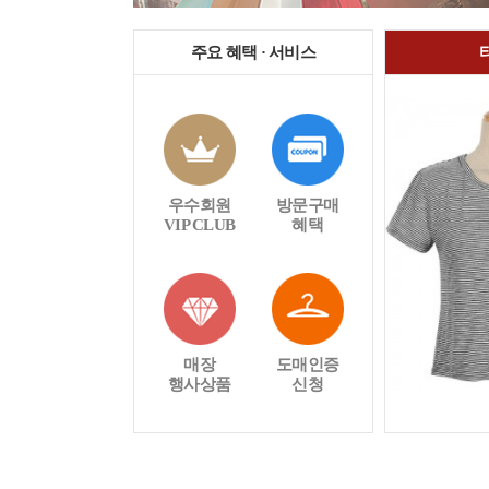
주요 혜택 · 서비스
우수회원
방문구매
VIP CLUB
혜택
매장
도매인증
행사상품
신청