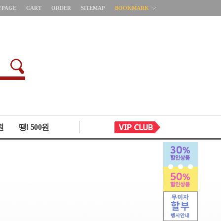
YPAGE
CART
ORDER
SITEMAP
BOOKMARK
원
땡! 500원