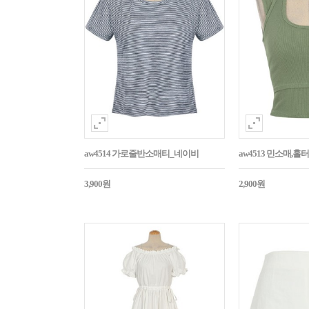
aw4514 가로줄반소매티_네이비
aw4513 민소매,
3,900원
2,900원