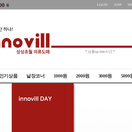
LOGIN
JOIN
M
* 주문취소 제한 *
* 상품up-date시간 *
인기상품
낱장코너
1000원
2000원
3000원
5000