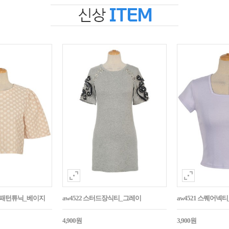
자수패턴튜닉_베이지
aw4522 스터드장식티_그레이
aw4521 스퀘어넥
4,900원
3,900원