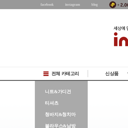
facebook
instagram
blog
전체 카테고리
신상품
-->
니트&가디건
티셔츠
청바지&청치마
블라우스&남방