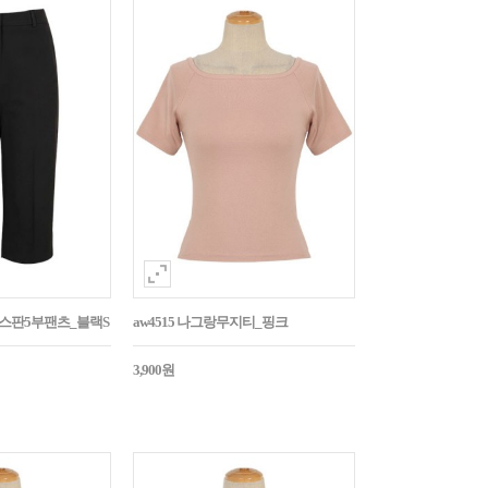
임스판5부팬츠_블랙S
aw4515 나그랑무지티_핑크
3,900원