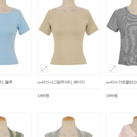
지티_블루
aw4515 나그랑무지티_베이지
aw4514 가로줄반
3,900원
3,900원