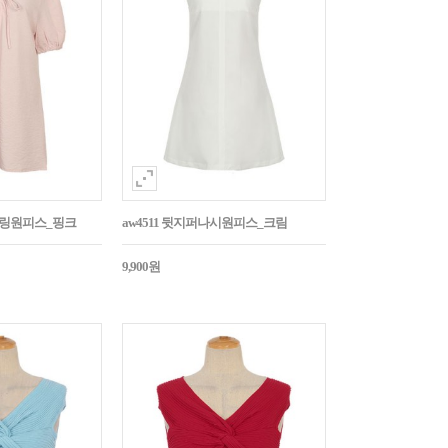
스트링원피스_핑크
aw4511 뒷지퍼나시원피스_크림
9,900원