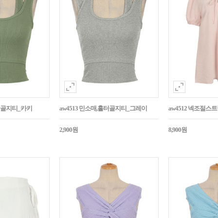
홀터골지티_카키
aw4513 민소매,홀터골지티_그레이
aw4512 넥조절
2,900원
8,900원