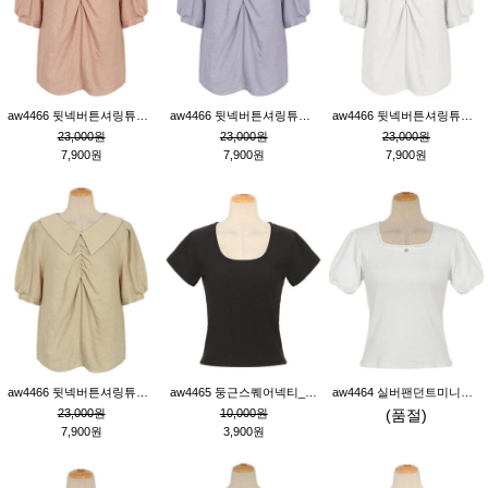
aw4466 뒷넥버튼셔링튜닉_핑크
aw4466 뒷넥버튼셔링튜닉_퍼플
aw4466 뒷넥버튼셔링튜닉_크림
23,000원
23,000원
23,000원
7,900원
7,900원
7,900원
aw4466 뒷넥버튼셔링튜닉_베이지
aw4465 둥근스퀘어넥티_블랙
aw4464 실버팬던트미니레이스티_크림
23,000원
10,000원
(품절)
7,900원
3,900원