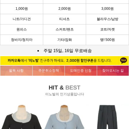
1,000원
2,000원
3,000원
니트/가디건
티셔츠
블라우스/남방
원피스
스커트/팬츠
코트/자켓
청바지/청치마
기타/잡화
땡! 500원
주말 15일, 16일 무료배송
필독 사항
주문취소정책
도매인증 신청
찾아오시는 길
HIT &
BEST
이노빌의 인기상품입니다