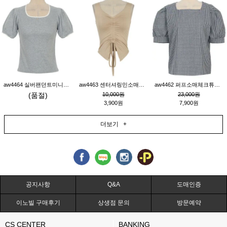
aw4464 실버팬던트미니레이스티_그레이
aw4463 센터셔링민소매티_베이지
aw4462 퍼프소매체크튜닉_네이비
(품절)
10,000원
23,000원
3,900원
7,900원
더보기 +
공지사항
Q&A
도매인증
이노빌 구매후기
상생점 문의
방문예약
CS CENTER
BANKING