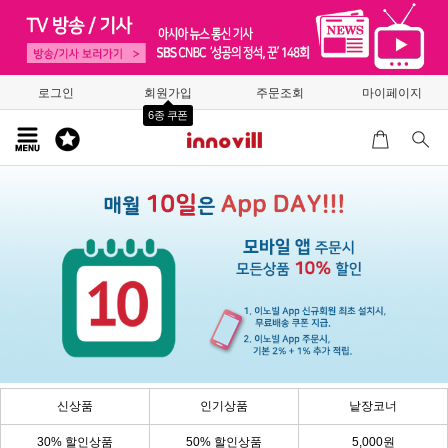
로그인
회원가입
주문조회
마이페이지
6종 쿠폰
신상품
인기상품
낱장코너
30% 할인상품
50% 할인상품
5,000원