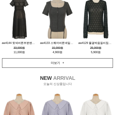
aw4144 뒷넥버튼부분밴딩레이어드비침원피스_블랙
aw4133 스퀘어버튼넥밑단줄잔골지환편티_챠콜
aw4129 물결박음질비침스판티_블랙
33,000원
15,000원
25,000원
11,000원
4,900원
5,900원
더보기 +
NEW
ARRIVAL
오늘의 신상품입니다