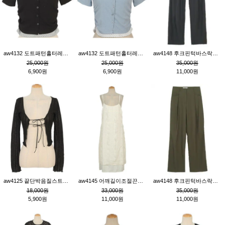
aw4132 도트패턴홀터레이어드St잔골지티_블랙
aw4132 도트패턴홀터레이어드St잔골지티_블루
aw4148 후크핀턱바스락팬츠_챠콜S
25,000원
25,000원
35,000원
6,900원
6,900원
11,000원
aw4125 끝단박음질스트랩오픈환편니트가디건_블랙
aw4145 어깨길이조절끈나시레이스러플원피스_아이보리
aw4148 후크핀턱바스락팬츠_카키M
18,000원
33,000원
35,000원
5,900원
11,000원
11,000원