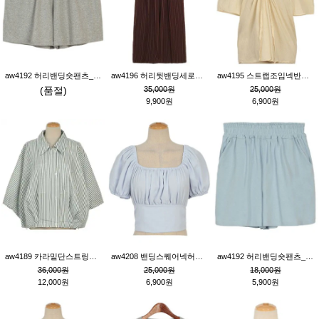
aw4192 허리밴딩숏팬츠_그레이
aw4196 허리뒷밴딩세로줄핀턱와이드팬츠_브라운
aw4195 스트랩조임넥반소매블라우스_연베이지
(품절)
35,000원
25,000원
9,900원
6,900원
aw4189 카라밑단스트링세로줄오버핏블라우스_크림
aw4208 밴딩스퀘어넥허리뒷트임블라우스_블루
aw4192 허리밴딩숏팬츠_블루
36,000원
25,000원
18,000원
12,000원
6,900원
5,900원