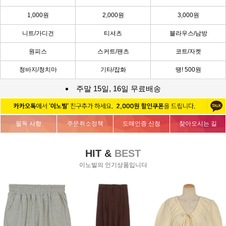
1,000원
2,000원
3,000원
니트/가디건
티셔츠
블라우스/남방
원피스
스커트/팬츠
코트/자켓
청바지/청치마
기타/잡화
땡! 500원
주말 15일, 16일 무료배송
필독 사항
주문취소정책
도매인증 신청
찾아오시는 길
HIT &
BEST
이노빌의 인기상품입니다