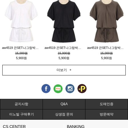
aw4519 끈SET나그랑박시티_크림
aw4519 끈SET나그랑박시티_블랙
aw4519 끈SET나그랑박시티_브라운
15,000원
15,000원
15,000원
5,900원
5,900원
5,900원
더보기 +
공지사항
Q&A
도매인증
이노빌 구매후기
상생점 문의
방문예약
CS CENTER
BANKING