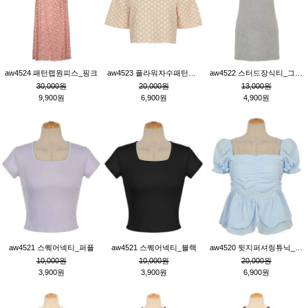
aw4524 패턴랩원피스_핑크
aw4523 플라워자수패턴튜닉_베이지
aw4522 스터드장식티_그레이
30,000원
20,000원
13,000원
9,900원
6,900원
4,900원
aw4521 스퀘어넥티_퍼플
aw4521 스퀘어넥티_블랙
aw4520 뒷지퍼셔링튜닉_블루
10,000원
10,000원
20,000원
3,900원
3,900원
6,900원