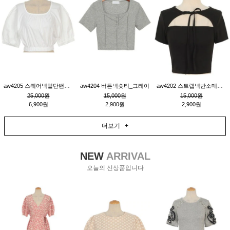
aw4205 스퀘어넥밑단밴딩숏블라우스_크림
aw4204 버튼넥숏티_그레이
aw4202 스트랩넥반소매숏티_블랙
25,000원
15,000원
15,000원
6,900원
2,900원
2,900원
더보기 +
NEW
ARRIVAL
오늘의 신상품입니다