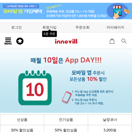
로그인
회원가입
주문조회
마이페이지
6종 쿠폰
신상품
인기상품
낱장코너
30% 할인상품
50% 할인상품
5,000원