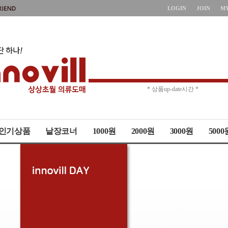
LOGIN
JOIN
M
* 주문취소 제한 *
* 상품up-date시간 *
인기상품
낱장코너
1000원
2000원
3000원
5000