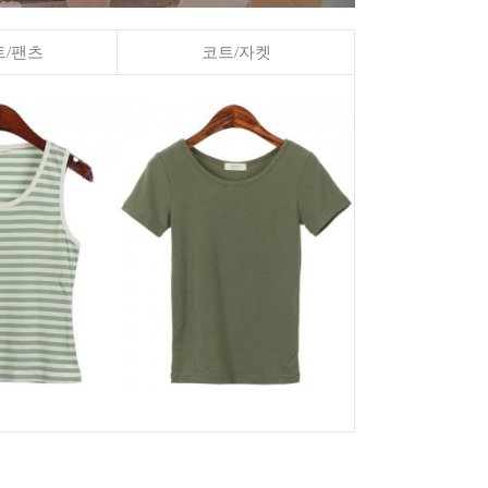
/팬츠
코트/자켓