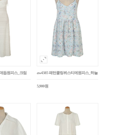
어깨매듭원피스_크림
aw4385 패턴쿨링뷔스티에원피스_하늘
5,900원