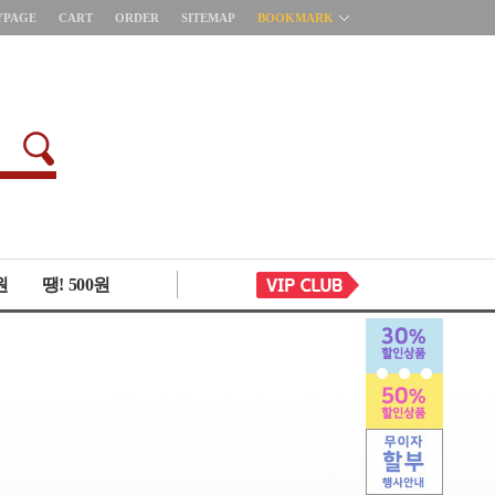
YPAGE
CART
ORDER
SITEMAP
BOOKMARK
원
땡! 500원