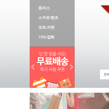
원피스
스커트/팬츠
코트/자켓
기타/잡화
모바