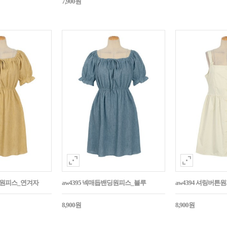
7,900원
밴딩원피스_연겨자
aw4395 넥매듭밴딩원피스_블루
aw4394 셔링버
8,900원
8,900원