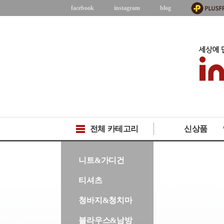
facebook
instagram
blog
전체 카테고리
신상품
-->
니트&가디건
티셔츠
청바지&청치마
블라우스&남방