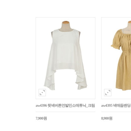
aw4396 뒷넥버튼언발민소매튜닉_크림
aw4395 넥매듭
7,900원
8,900원