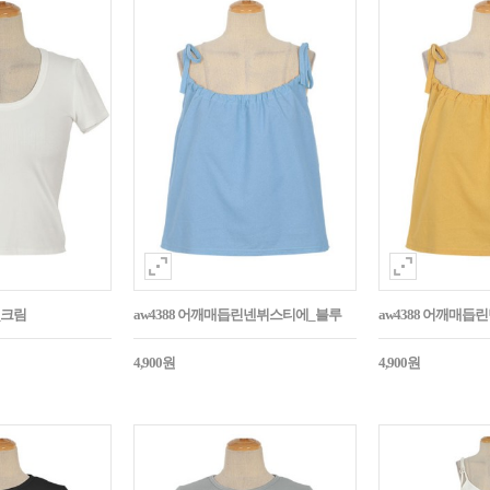
_크림
aw4388 어깨매듭린넨뷔스티에_블루
aw4388 어깨매
4,900원
4,900원