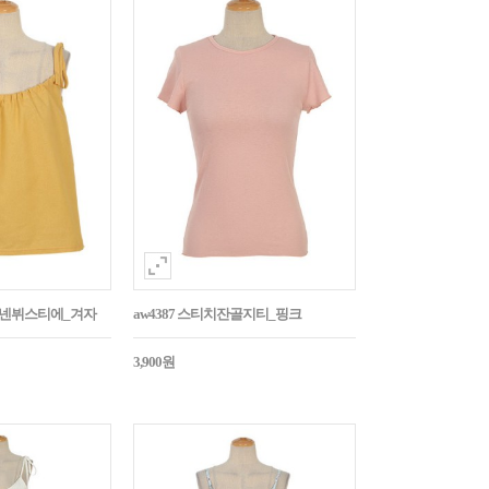
듭린넨뷔스티에_겨자
aw4387 스티치잔골지티_핑크
3,900원