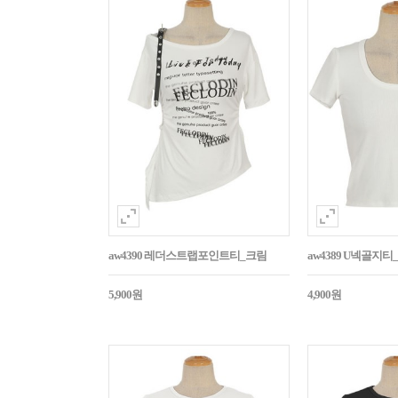
aw4390 레더스트랩포인트티_크림
aw4389 U넥골지티
5,900원
4,900원