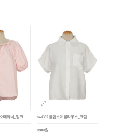
퍼프소매튜닉_핑크
aw4397 롤업소매블라우스_크림
8,900원