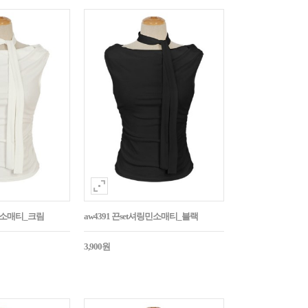
링민소매티_크림
aw4391 끈set셔링민소매티_블랙
3,900원