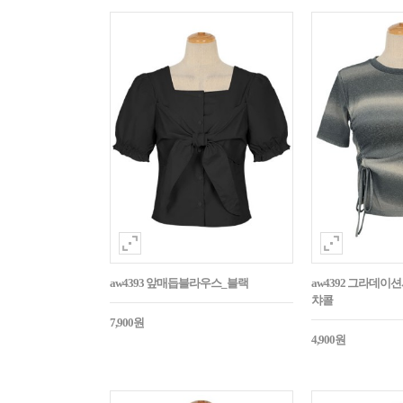
aw4393 앞매듭블라우스_블랙
aw4392 그라데
챠콜
7,900원
4,900원