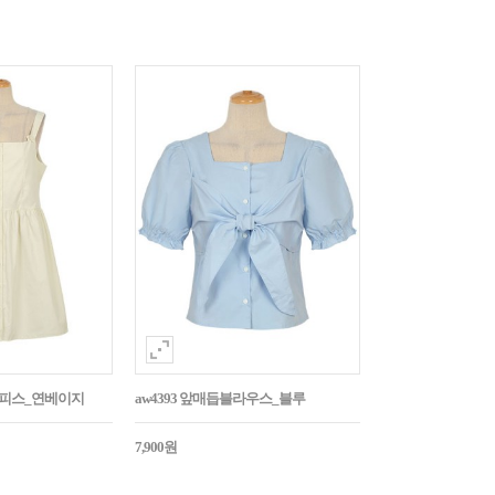
튼원피스_연베이지
aw4393 앞매듭블라우스_블루
7,900원