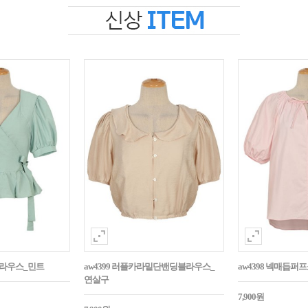
블라우스_민트
aw4399 러플카라밑단밴딩블라우스_
aw4398 넥매듭
연살구
7,900원