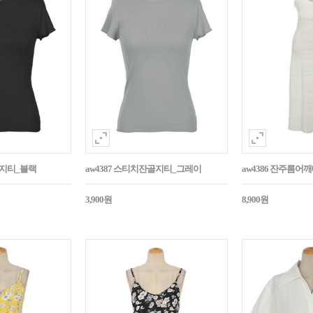
골지티_블랙
aw4387 스티치잔골지티_그레이
aw4386 잔주름
3,900원
8,900원