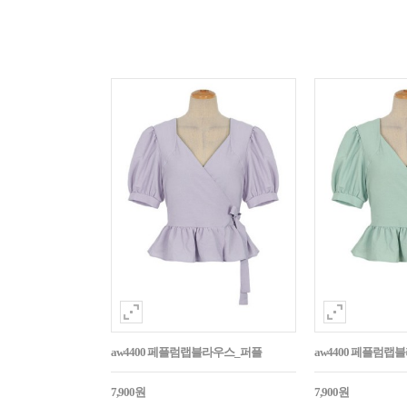
aw4400 페플럼랩블라우스_퍼플
aw4400 페플럼랩
7,900원
7,900원