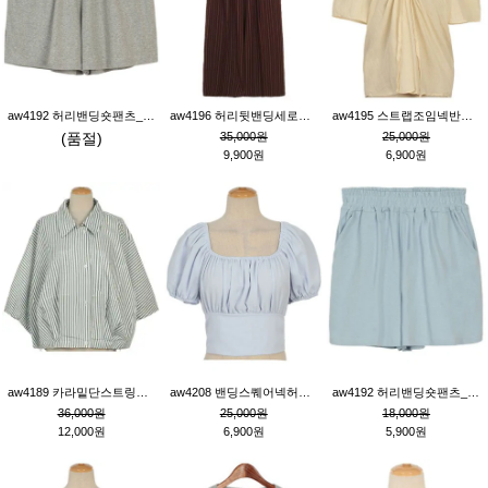
aw4192 허리밴딩숏팬츠_그레이
aw4196 허리뒷밴딩세로줄핀턱와이드팬츠_브라운
aw4195 스트랩조임넥반소매블라우스_연베이지
(품절)
35,000원
25,000원
9,900원
6,900원
aw4189 카라밑단스트링세로줄오버핏블라우스_크림
aw4208 밴딩스퀘어넥허리뒷트임블라우스_블루
aw4192 허리밴딩숏팬츠_블루
36,000원
25,000원
18,000원
12,000원
6,900원
5,900원