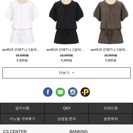
aw4519 끈SET나그랑박시티_크림
aw4519 끈SET나그랑박시티_블랙
aw4519 끈SET나그랑박시티_브라운
15,000원
15,000원
15,000원
5,900원
5,900원
5,900원
더보기 +
공지사항
Q&A
도매인증
이노빌 구매후기
상생점 문의
방문예약
CS CENTER
BANKING