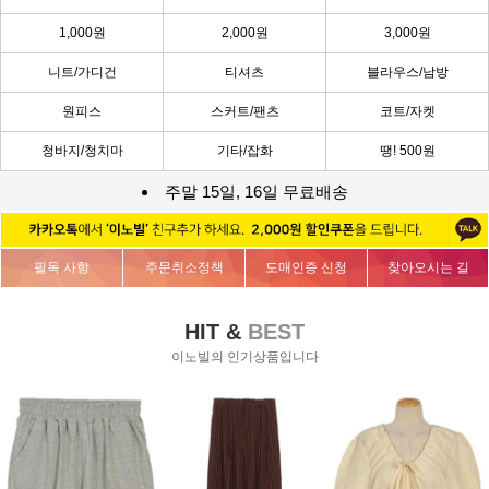
1,000원
2,000원
3,000원
니트/가디건
티셔츠
블라우스/남방
원피스
스커트/팬츠
코트/자켓
청바지/청치마
기타/잡화
땡! 500원
주말 15일, 16일 무료배송
필독 사항
주문취소정책
도매인증 신청
찾아오시는 길
HIT &
BEST
이노빌의 인기상품입니다