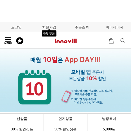
로그인
회원가입
주문조회
마이페이지
6종 쿠폰
신상품
인기상품
낱장코너
30% 할인상품
50% 할인상품
5,000원