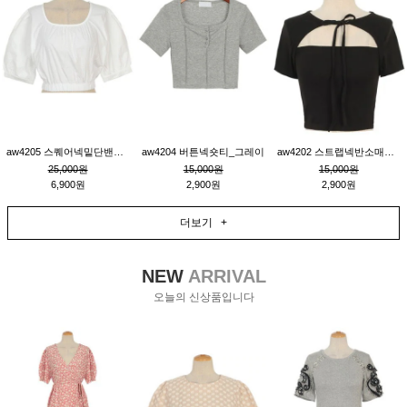
aw4205 스퀘어넥밑단밴딩숏블라우스_크림
aw4204 버튼넥숏티_그레이
aw4202 스트랩넥반소매숏티_블랙
25,000원
15,000원
15,000원
6,900원
2,900원
2,900원
더보기 +
NEW
ARRIVAL
오늘의 신상품입니다