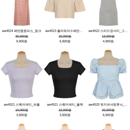
aw4524 패턴랩원피스_핑크
aw4523 플라워자수패턴튜닉_베이지
aw4522 스터드장식티_그레이
30,000원
20,000원
13,000원
9,900원
6,900원
4,900원
aw4521 스퀘어넥티_퍼플
aw4521 스퀘어넥티_블랙
aw4520 뒷지퍼셔링튜닉_블루
10,000원
10,000원
20,000원
3,900원
3,900원
6,900원