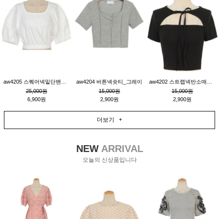
aw4205 스퀘어넥밑단밴딩숏블라우스_크림
aw4204 버튼넥숏티_그레이
aw4202 스트랩넥반소매숏티_블랙
25,000원
15,000원
15,000원
6,900원
2,900원
2,900원
더보기 +
NEW
ARRIVAL
오늘의 신상품입니다