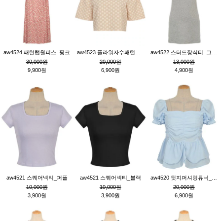
aw4524 패턴랩원피스_핑크
aw4523 플라워자수패턴튜닉_베이지
aw4522 스터드장식티_그레이
30,000원
20,000원
13,000원
9,900원
6,900원
4,900원
aw4521 스퀘어넥티_퍼플
aw4521 스퀘어넥티_블랙
aw4520 뒷지퍼셔링튜닉_블루
10,000원
10,000원
20,000원
3,900원
3,900원
6,900원