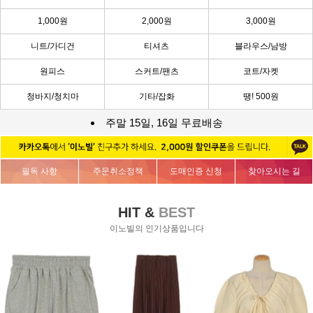
1,000원
2,000원
3,000원
니트/가디건
티셔츠
블라우스/남방
원피스
스커트/팬츠
코트/자켓
청바지/청치마
기타/잡화
땡! 500원
주말 15일, 16일 무료배송
필독 사항
주문취소정책
도매인증 신청
찾아오시는 길
HIT &
BEST
이노빌의 인기상품입니다