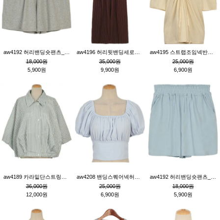
aw4192 허리밴딩숏팬츠_그레이
aw4196 허리뒷밴딩세로줄핀턱와이드팬츠_브라운
aw4195 스트랩조임넥반소매블라우스_연베이지
18,000원
35,000원
25,000원
5,900원
9,900원
6,900원
aw4189 카라밑단스트링세로줄오버핏블라우스_크림
aw4208 밴딩스퀘어넥허리뒷트임블라우스_블루
aw4192 허리밴딩숏팬츠_블루
36,000원
25,000원
18,000원
12,000원
6,900원
5,900원