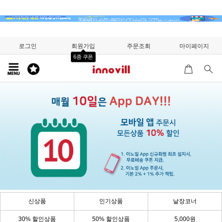
로그인
회원가입
주문조회
마이페이지
6종 쿠폰
신상품
인기상품
낱장코너
30% 할인상품
50% 할인상품
5,000원