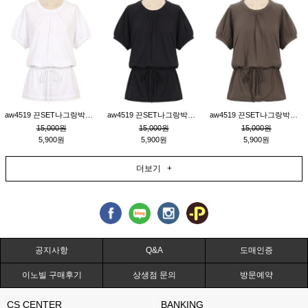
aw4519 끈SET나그랑박시티_크림
aw4519 끈SET나그랑박시티_블랙
aw4519 끈SET나그랑박시티_브라운
15,000원
15,000원
15,000원
5,900원
5,900원
5,900원
더보기 +
공지사항
Q&A
도매인증
이노빌 구매후기
상생점 문의
방문예약
CS CENTER
BANKING