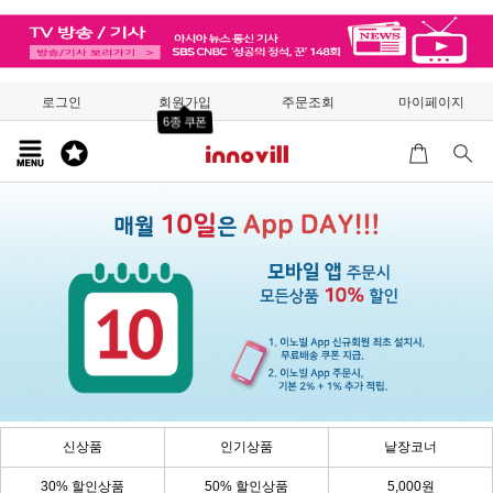
로그인
회원가입
주문조회
마이페이지
6종 쿠폰
신상품
인기상품
낱장코너
30% 할인상품
50% 할인상품
5,000원