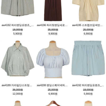
aw4192 허리밴딩숏팬츠_그레이
aw4196 허리뒷밴딩세로줄핀턱와이드팬츠_브라운
aw4195 스트랩조임넥반소매블라우스_연베이지
18,000원
35,000원
25,000원
5,900원
9,900원
6,900원
aw4189 카라밑단스트링세로줄오버핏블라우스_크림
aw4208 밴딩스퀘어넥허리뒷트임블라우스_블루
aw4192 허리밴딩숏팬츠_블루
36,000원
25,000원
18,000원
12,000원
6,900원
5,900원