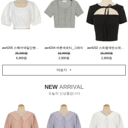
aw4205 스퀘어넥밑단밴딩숏블라우스_크림
aw4204 버튼넥숏티_그레이
aw4202 스트랩넥반소매숏티_블랙
25,000원
15,000원
15,000원
6,900원
2,900원
2,900원
더보기 +
NEW
ARRIVAL
오늘의 신상품입니다