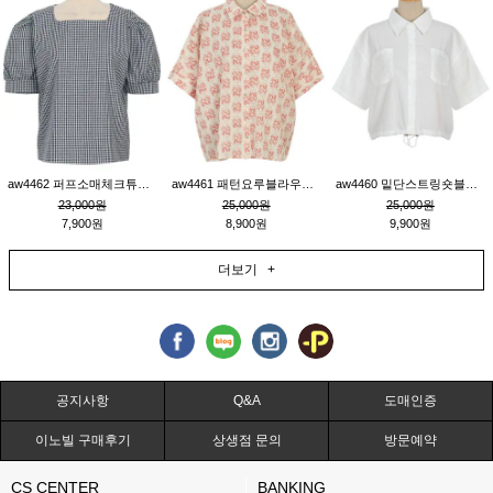
aw4462 퍼프소매체크튜닉_네이비
aw4461 패턴요루블라우스_연베이지
aw4460 밑단스트링숏블라우스_크림
23,000원
25,000원
25,000원
7,900원
8,900원
9,900원
더보기 +
공지사항
Q&A
도매인증
이노빌 구매후기
상생점 문의
방문예약
CS CENTER
BANKING