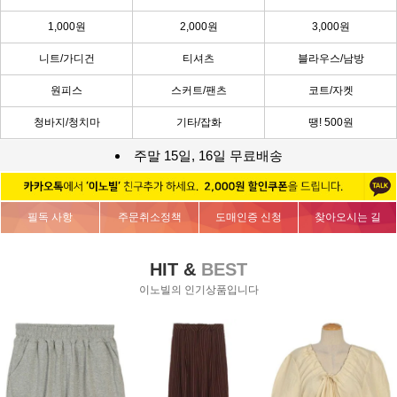
1,000원
2,000원
3,000원
니트/가디건
티셔츠
블라우스/남방
원피스
스커트/팬츠
코트/자켓
청바지/청치마
기타/잡화
땡! 500원
주말 15일, 16일 무료배송
필독 사항
주문취소정책
도매인증 신청
찾아오시는 길
HIT &
BEST
이노빌의 인기상품입니다