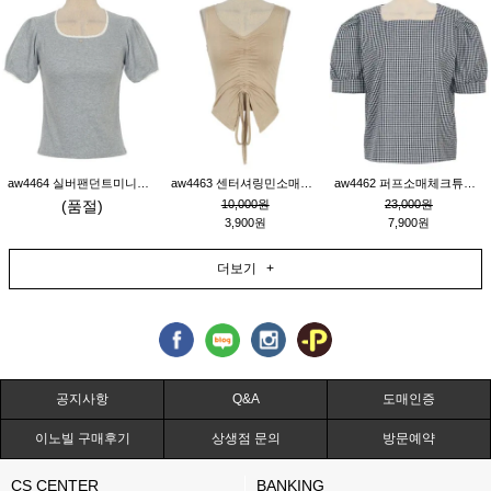
aw4464 실버팬던트미니레이스티_그레이
aw4463 센터셔링민소매티_베이지
aw4462 퍼프소매체크튜닉_네이비
(품절)
10,000원
23,000원
3,900원
7,900원
더보기 +
공지사항
Q&A
도매인증
이노빌 구매후기
상생점 문의
방문예약
CS CENTER
BANKING