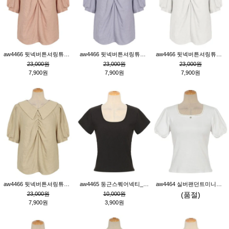
aw4466 뒷넥버튼셔링튜닉_핑크
aw4466 뒷넥버튼셔링튜닉_퍼플
aw4466 뒷넥버튼셔링튜닉_크림
23,000원
23,000원
23,000원
7,900원
7,900원
7,900원
aw4466 뒷넥버튼셔링튜닉_베이지
aw4465 둥근스퀘어넥티_블랙
aw4464 실버팬던트미니레이스티_크림
23,000원
10,000원
(품절)
7,900원
3,900원