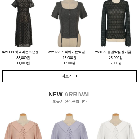
aw4144 뒷넥버튼부분밴딩레이어드비침원피스_블랙
aw4133 스퀘어버튼넥밑단줄잔골지환편티_챠콜
aw4129 물결박음질비침스판티_블랙
33,000원
15,000원
25,000원
11,000원
4,900원
5,900원
더보기 +
NEW
ARRIVAL
오늘의 신상품입니다