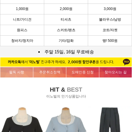
1,000원
2,000원
3,000원
니트/가디건
티셔츠
블라우스/남방
원피스
스커트/팬츠
코트/자켓
청바지/청치마
기타/잡화
땡! 500원
주말 15일, 16일 무료배송
필독 사항
주문취소정책
도매인증 신청
찾아오시는 길
HIT &
BEST
이노빌의 인기상품입니다