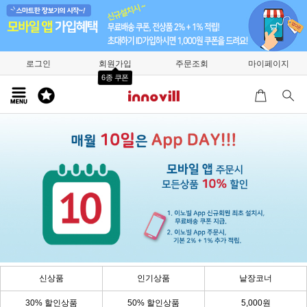
로그인
회원가입
주문조회
마이페이지
6종 쿠폰
신상품
인기상품
낱장코너
30% 할인상품
50% 할인상품
5,000원