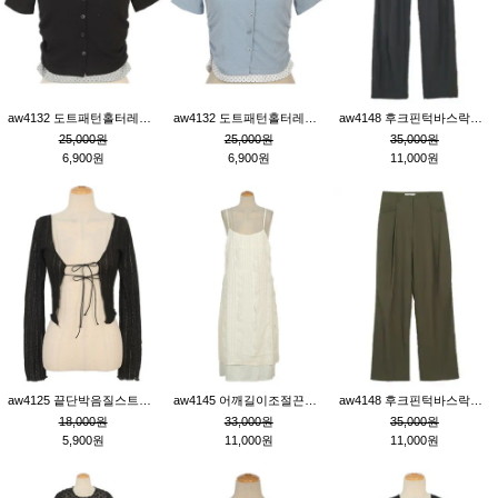
aw4132 도트패턴홀터레이어드St잔골지티_블랙
aw4132 도트패턴홀터레이어드St잔골지티_블루
aw4148 후크핀턱바스락팬츠_챠콜S
25,000원
25,000원
35,000원
6,900원
6,900원
11,000원
aw4125 끝단박음질스트랩오픈환편니트가디건_블랙
aw4145 어깨길이조절끈나시레이스러플원피스_아이보리
aw4148 후크핀턱바스락팬츠_카키M
18,000원
33,000원
35,000원
5,900원
11,000원
11,000원