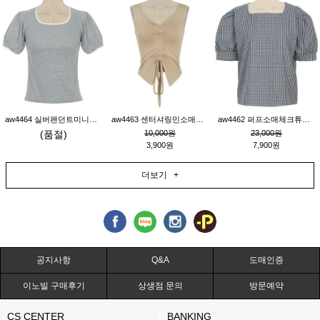
aw4464 실버팬던트미니레이스티_그레이
aw4463 센터셔링민소매티_베이지
aw4462 퍼프소매체크튜닉_네이비
(품절)
10,000원
23,000원
3,900원
7,900원
더보기 +
공지사항
Q&A
도매인증
이노빌 구매후기
상생점 문의
방문예약
CS CENTER
BANKING