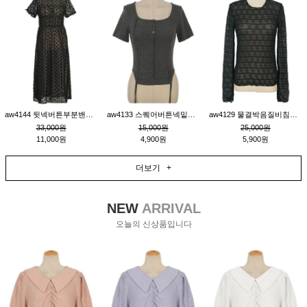
aw4144 뒷넥버튼부분밴딩레이어드비침원피스_블랙
aw4133 스퀘어버튼넥밑단줄잔골지환편티_챠콜
aw4129 물결박음질비침스판티_블랙
33,000원
15,000원
25,000원
11,000원
4,900원
5,900원
더보기 +
NEW
ARRIVAL
오늘의 신상품입니다