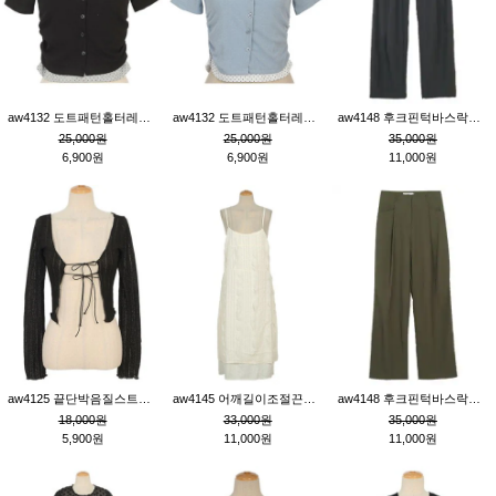
aw4132 도트패턴홀터레이어드St잔골지티_블랙
aw4132 도트패턴홀터레이어드St잔골지티_블루
aw4148 후크핀턱바스락팬츠_챠콜S
25,000원
25,000원
35,000원
6,900원
6,900원
11,000원
aw4125 끝단박음질스트랩오픈환편니트가디건_블랙
aw4145 어깨길이조절끈나시레이스러플원피스_아이보리
aw4148 후크핀턱바스락팬츠_카키M
18,000원
33,000원
35,000원
5,900원
11,000원
11,000원