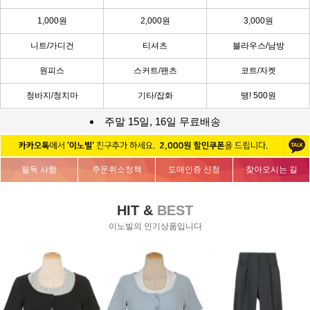
1,000원
2,000원
3,000원
니트/가디건
티셔츠
블라우스/남방
원피스
스커트/팬츠
코트/자켓
청바지/청치마
기타/잡화
땡! 500원
주말 15일, 16일 무료배송
필독 사항
주문취소정책
도매인증 신청
찾아오시는 길
HIT &
BEST
이노빌의 인기상품입니다