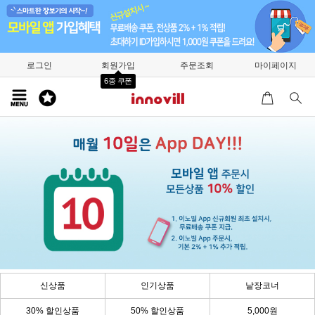
로그인
회원가입
주문조회
마이페이지
6종 쿠폰
신상품
인기상품
낱장코너
30% 할인상품
50% 할인상품
5,000원