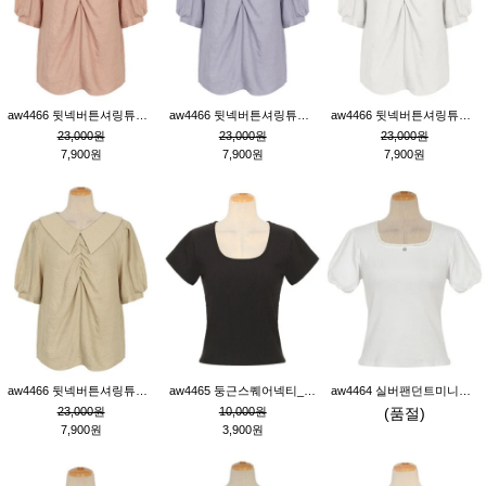
aw4466 뒷넥버튼셔링튜닉_핑크
aw4466 뒷넥버튼셔링튜닉_퍼플
aw4466 뒷넥버튼셔링튜닉_크림
23,000원
23,000원
23,000원
7,900원
7,900원
7,900원
aw4466 뒷넥버튼셔링튜닉_베이지
aw4465 둥근스퀘어넥티_블랙
aw4464 실버팬던트미니레이스티_크림
23,000원
10,000원
(품절)
7,900원
3,900원